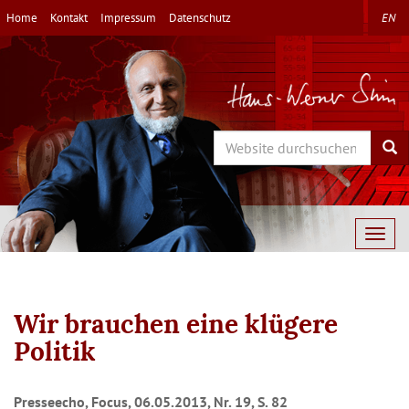
Direkt
Home
Kontakt
Impressum
Datenschutz
EN
zum
Inhalt
Search
Sea
Togg
navig
Wir brauchen eine klügere
Politik
Presseecho, Focus, 06.05.2013, Nr. 19, S. 82