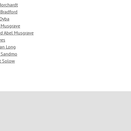
Borchardt
 Bradford
 Dyba
 Musgrave
rd Abel Musgrave
ees
an Long
r Sandmo
t Solow