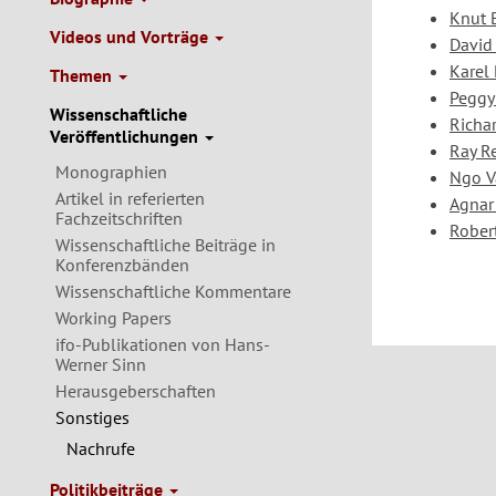
Knut 
Videos und Vorträge
David
Karel
Themen
Peggy
Wissenschaftliche
Richa
Veröffentlichungen
Ray R
Monographien
Ngo V
Artikel in referierten
Agna
Fachzeitschriften
Rober
Wissenschaftliche Beiträge in
Konferenzbänden
Wissenschaftliche Kommentare
Working Papers
ifo-Publikationen von Hans-
Werner Sinn
Herausgeberschaften
Sonstiges
Nachrufe
Politikbeiträge