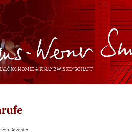
NALÖKONOMIE & FINANZWISSENSCHAFT
rufe
 von Böventer