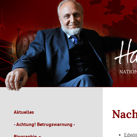
Direkt
zum
Inhalt
NATIO
Nach
Aktuelles
Main
Navigation
- Achtung! Betrugswarnung -
de
Edwin
Biographie