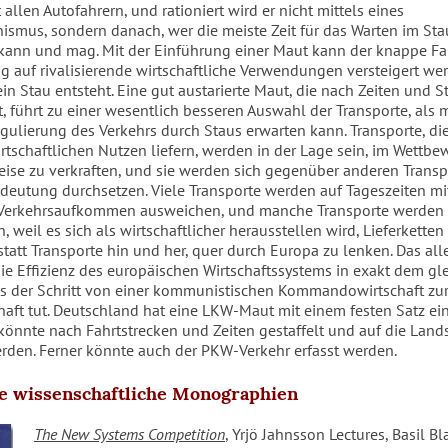
 allen Autofahrern, und rationiert wird er nicht mittels eines
ismus, sondern danach, wer die meiste Zeit für das Warten im Sta
kann und mag. Mit der Einführung einer Maut kann der knappe F
ng auf rivalisierende wirtschaftliche Verwendungen versteigert we
in Stau entsteht. Eine gut austarierte Maut, die nach Zeiten und S
st, führt zu einer wesentlich besseren Auswahl der Transporte, als
egulierung des Verkehrs durch Staus erwarten kann. Transporte, di
rtschaftlichen Nutzen liefern, werden in der Lage sein, im Wettbe
eise zu verkraften, und sie werden sich gegenüber anderen Trans
deutung durchsetzen. Viele Transporte werden auf Tageszeiten mi
 Verkehrsaufkommen ausweichen, und manche Transporte werden
, weil es sich als wirtschaftlicher herausstellen wird, Lieferketten 
statt Transporte hin und her, quer durch Europa zu lenken. Das all
die Effizienz des europäischen Wirtschaftssystems in exakt dem gl
es der Schritt von einer kommunistischen Kommandowirtschaft zu
haft tut. Deutschland hat eine LKW-Maut mit einem festen Satz ein
 könnte nach Fahrtstrecken und Zeiten gestaffelt und auf die Land
erden. Ferner könnte auch der PKW-Verkehr erfasst werden.
te wissenschaftliche Monographien
The New Systems Competition
, Yrjö Jahnsson Lectures, Basil Bl