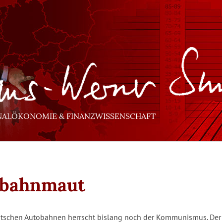
NALÖKONOMIE & FINANZWISSENSCHAFT
obahnmaut
utschen Autobahnen herrscht bislang noch der Kommunismus. De