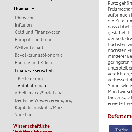
Platz gehört
Themen
Preismechan
aufbringen 
Übersicht
die Zuteilu
Inflation
dass dabei e
Geld und Finanzwesen
gestaffelt i
der Selbstr
Europäische Union
höchsten wi
Weltwirtschaft
höchsten Pr
Bevölkerungsökonomie
minderer Be
geringeren
Energie und Klima
unterbleiben
Finanzwissenschaft
verdichten, 
Besteuerung
verbessert 
Autobahnmaut
Sinne, wie 
Marktwirtsc
Arbeitsmarkt/Sozialstaat
Dieser Satz
Deutsche Wiedervereinigung
erweitert w
Kapitalismuskritik/Marx
Sonstiges
Referier
Wissenschaftliche
Veröffentlichungen