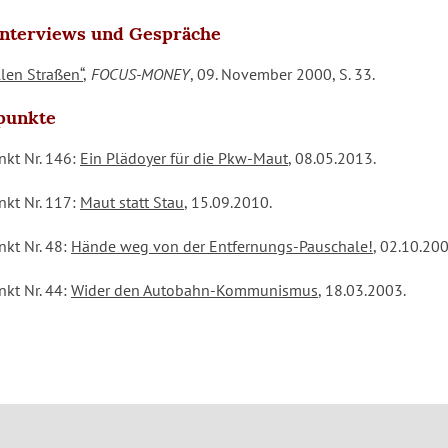
interviews und Gespräche
llen Straßen“
,
FOCUS-MONEY
, 09. November 2000, S. 33.
dpunkte
nkt Nr. 146:
Ein Plädoyer für die Pkw-Maut
, 08.05.2013.
nkt Nr. 117:
Maut statt Stau
, 15.09.2010.
nkt Nr. 48:
Hände weg von der Entfernungs-Pauschale!
, 02.10.200
nkt Nr. 44:
Wider den Autobahn-Kommunismus
, 18.03.2003.