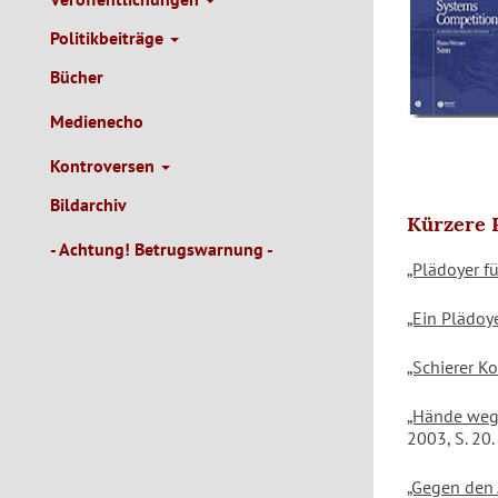
Politikbeiträge
Bücher
Medienecho
Kontroversen
Bildarchiv
Kürzere P
- Achtung! Betrugswarnung -
„Plädoyer fü
„Ein Plädoy
„Schierer 
„Hände weg 
2003, S. 20.
„Gegen den