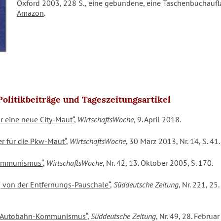
Oxford 2003, 228 S., eine gebundene, eine Taschenbuchaufl
Amazon
.
olitikbeiträge und Tageszeitungsartikel
r eine neue City-Maut“
,
WirtschaftsWoche
, 9. April 2018.
er für die Pkw-Maut“
,
WirtschaftsWoche
, 30 März 2013, Nr. 14, S. 41.
Kommunismus“
,
WirtschaftsWoche
, Nr. 42, 13. Oktober 2005, S. 170.
von der Entfernungs-Pauschale“
,
Süddeutsche Zeitung
, Nr. 221, 2
 Autobahn-Kommunismus“
,
Süddeutsche Zeitung
, Nr. 49, 28. Februar