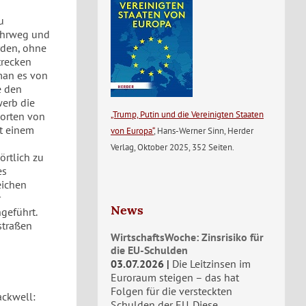
u
ahrweg und
rden, ohne
trecken
 man es von
e den
werb die
„Trump, Putin und die Vereinigten Staaten
porten von
t einem
von Europa“
, Hans-Werner Sinn, Herder
Verlag, Oktober 2025, 352 Seiten.
örtlich zu
es
eichen
r
News
geführt.
straßen
WirtschaftsWoche: Zinsrisiko für
die EU-Schulden
03.07.2026
Die Leitzinsen im
Euroraum steigen – das hat
Folgen für die versteckten
ackwell:
Schulden der EU. Diese