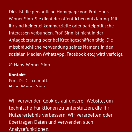
Dies ist die persönliche Homepage von Prof. Hans-
Werner Sinn. Sie dient der öffentlichen Aufklärung. Mit
ihr sind keinerlei kommerzielle oder parteipolitische
Interessen verbunden. Prof. Sinn ist nicht in der
Anlageberatung oder bei Kreditgeschäften tätig. Die
missbräuchliche Verwendung seines Namens in den
sozialen Medien (WhatsApp, Facebook etc.) wird verfolgt.
© Hans-Werner Sinn
Kontakt:
Prof. Dr. Dr. h.c. mult.
Hans-Werner Sinn,
Ludwig-Maximilians-Universität München
ifo Institut
Wir verwenden Cookies auf unserer Website, um
Poschingerstr. 5, 81679 München
technische Funktionen zu unterstützen, die Ihr
Telefon: +49(0)89/9224-1276
Nutzererlebnis verbessern. Wir verarbeiten oder
E-Mail:
sinn@ifo.de
übertragen Daten und verwenden auch
Analysefunktionen.
Anmelden