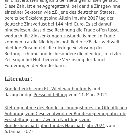
an Zinsverlusten aufgrund der niedrigen Zinsen gehabt.
Diese Zahl ist eine Aggregatzahl, bei der die Zinsgewinne
einzelner Sektoren wie z.B. jene des deutschen Staates,
bereits berücksichtigt sind. Allein im Jahr 2017 lag der
deutsche Zinsverlust bei 144 Mrd. Euro. Es sei darauf
hingewiesen, dass diese Rechnung die Frage offen lässt,
wodurch die Zinssenkungen zustande kamen. In Frage
kommen u.a. die Niedrigzinspolitik der EZB, das weltweit
niedrige Zinsumfeld, die niedrige Verzinsung der
Rettungsschirme und insbesondere die niedrige, in letzter
Zeit sogar bei Null liegende Verzinsung der Target-
Forderungen der Bundesbank.
Literatur:
Sonderbericht zum EU-Wiederaufbaufonds
und
dazugehörige
Pressemitteilung
vom 11. März 2021
Stellungnahme des Bundesrechnungshofes zur Öffentlichen
Anhörung zum Gesetzentwurf der Bundesregierung über die
Feststellung eines Zweiten Nachtrags zum
Bundeshaushaltsplan für das Haushaltsjahr 2021
vom
6. Januar 2022