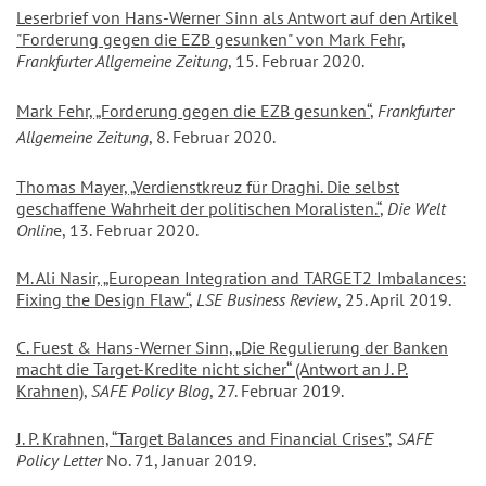
Leserbrief von Hans-Werner Sinn als Antwort auf den Artikel
"Forderung gegen die EZB gesunken" von Mark Fehr,
Frankfurter Allgemeine Zeitung
, 15. Februar 2020.
Mark Fehr, „Forderung gegen die EZB gesunken“
,
Frankfurter
Allgemeine Zeitung
, 8. Februar 2020.
Thomas Mayer, „Verdienstkreuz für Draghi. Die selbst
geschaffene Wahrheit der politischen Moralisten.“
,
Die Welt
Onlin
e, 13. Februar 2020.
M. Ali Nasir, „European Integration and TARGET2 Imbalances:
Fixing the Design Flaw“
,
LSE Business Review
, 25. April 2019.
C. Fuest & Hans-Werner Sinn, „Die Regulierung der Banken
macht die Target-Kredite nicht sicher“ (Antwort an J. P.
Krahnen)
,
SAFE Policy Blog
, 27. Februar 2019.
J. P. Krahnen, “Target Balances and Financial Crises”
,
SAFE
Policy Letter
No. 71, Januar 2019.