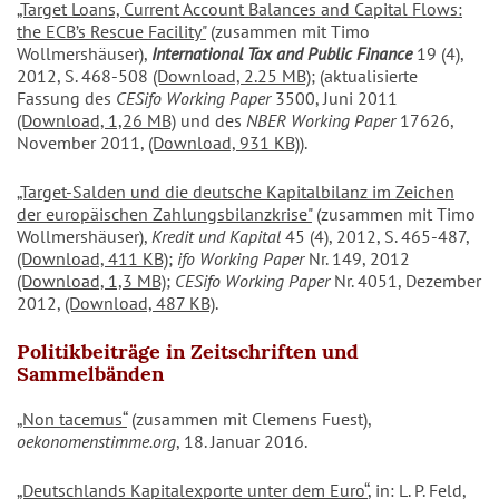
„Target Loans, Current Account Balances and Capital Flows:
the ECB’s Rescue Facility"
(zusammen mit Timo
Wollmershäuser),
International Tax and Public Finance
19 (4),
2012, S. 468-508
(Download, 2.25 MB)
; (aktualisierte
Fassung des
CESifo Working Paper
3500, Juni 2011
(Download, 1,26 MB)
und des
NBER Working Paper
17626,
November 2011,
(Download, 931 KB)
).
„Target-Salden und die deutsche Kapitalbilanz im Zeichen
der europäischen Zahlungsbilanzkrise"
(zusammen mit Timo
Wollmershäuser),
Kredit und Kapital
45 (4), 2012, S. 465-487,
(Download, 411 KB)
;
ifo Working Paper
Nr. 149, 2012
(Download, 1,3 MB)
;
CESifo Working Paper
Nr. 4051, Dezember
2012,
(Download, 487 KB)
.
Politikbeiträge in Zeitschriften und
Sammelbänden
„Non tacemus“
(zusammen mit Clemens Fuest),
oekonomenstimme.org
, 18. Januar 2016.
„Deutschlands Kapitalexporte unter dem Euro“
, in: L. P. Feld,