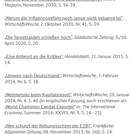
Magazin
, November 2020, S. 36-39.
„Warum die Inflationsgefahr noch lange nicht gebannt ist“
,
WirtschaftsWoche,
2. Oktober 2020, Nr. 41, S. 39.
„Die Targetsalden schießen hoch“
,
Süddeutsche Zeitung
, 9./10.
April 2020, S. 20.
„Eine Antwort an die Kritiker"
,
Handelsblatt
, 21. Januar 2015, S.
14.
„Umweg nach Deutschland"
,
Wirtschaftswoche
, 3. Februar
2014, Nr. 6, S. 38.
„Weltmeister beim Kapitalexport"
,
WirtschaftsWoche
, 20. Januar
2014, Nr. 4, S. 40 (in englischer Fassung auch erschienen als
„World Champion Capital Exporter”
in:
The International
Economy
, Summer 2014, XXVIII, Nr. 3, S. 24–25).
„Wen schützt der Rettungsschirm der EZB?"
,
Frankfurter
Allgemeine Zeitung
, 08. November 2013, Nr. 260, S. 14.