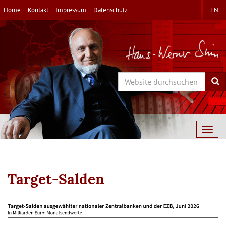
Direkt
Home
Kontakt
Impressum
Datenschutz
EN
zum
Inhalt
Search
Sea
Togg
navig
Target-Salden