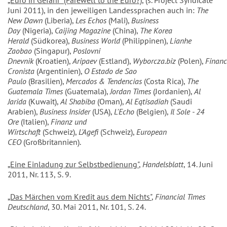
„Euro in Gefahr" (Farewell to the Euro?)
, (s. Project Syndicate
Juni 2011), in den jeweiligen Landessprachen auch in:
The
New Dawn
(Liberia),
Les Echos
(Mali),
Business
Day
(Nigeria),
Caijing Magazine
(China),
The Korea
Herald
(Südkorea),
Business World
(Philippinen),
Lianhe
Zaobao
(Singapur),
Poslovni
Dnevnik
(Kroatien),
Aripaev
(Estland),
Wyborcza.biz
(Polen),
Financ
Cronista
(Argentinien),
O Estado de Sao
Paulo
(Brasilien),
Mercados & Tendencias
(Costa Rica),
The
Guatemala Times
(Guatemala),
Jordan Times
(Jordanien),
Al
Jarida
(Kuwait),
Al Shabiba
(Oman),
Al Eqtisadiah
(Saudi
Arabien),
Business Insider
(USA),
L'Echo
(Belgien),
Il Sole - 24
Ore
(Italien),
Finanz und
Wirtschaft
(Schweiz),
L'Agefi
(Schweiz),
European
CEO
(Großbritannien).
„Eine Einladung zur Selbstbedienung"
,
Handelsblatt
, 14. Juni
2011, Nr. 113, S. 9.
„Das Märchen vom Kredit aus dem Nichts"
,
Financial Times
Deutschland
, 30. Mai 2011, Nr. 101, S. 24.