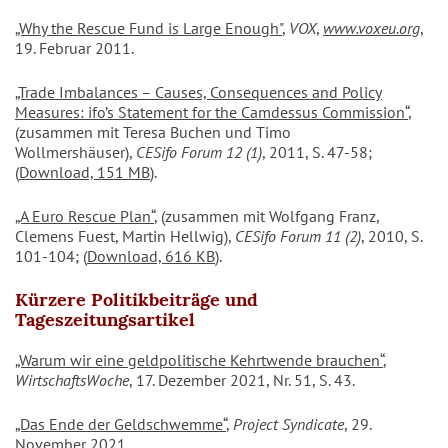
„Why the Rescue Fund is Large Enough"
,
VOX
,
www.voxeu.org
,
19. Februar 2011.
„Trade Imbalances – Causes, Consequences and Policy
Measures: ifo’s Statement for the Camdessus Commission“
,
(zusammen mit Teresa Buchen und Timo
Wollmershäuser),
CESifo Forum 12 (1)
, 2011, S. 47-58;
(
Download, 151 MB
).
„A Euro Rescue Plan“
, (zusammen mit Wolfgang Franz,
Clemens Fuest, Martin Hellwig),
CESifo Forum 11 (2)
, 2010, S.
101-104; (
Download, 616 KB
).
Kürzere Politikbeiträge und
Tageszeitungsartikel
„Warum wir eine geldpolitische Kehrtwende brauchen“
,
WirtschaftsWoche
, 17. Dezember 2021, Nr. 51, S. 43.
„Das Ende der Geldschwemme“
,
Project Syndicate
, 29.
November 2021.