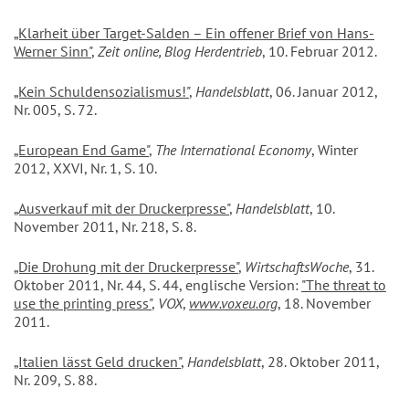
„Klarheit über Target-Salden – Ein offener Brief von Hans-
Werner Sinn"
,
Zeit online, Blog Herdentrieb
, 10. Februar 2012.
„Kein Schuldensozialismus!"
,
Handelsblatt
, 06. Januar 2012,
Nr. 005, S. 72.
„European End Game"
,
The International Economy
, Winter
2012, XXVI, Nr. 1, S. 10.
„Ausverkauf mit der Druckerpresse"
,
Handelsblatt
, 10.
November 2011, Nr. 218, S. 8.
„Die Drohung mit der Druckerpresse"
,
WirtschaftsWoche
, 31.
Oktober 2011, Nr. 44, S. 44, englische Version:
"The threat to
use the printing press"
,
VOX
,
www.voxeu.org
, 18. November
2011.
„Italien lässt Geld drucken"
,
Handelsblatt
, 28. Oktober 2011,
Nr. 209, S. 88.