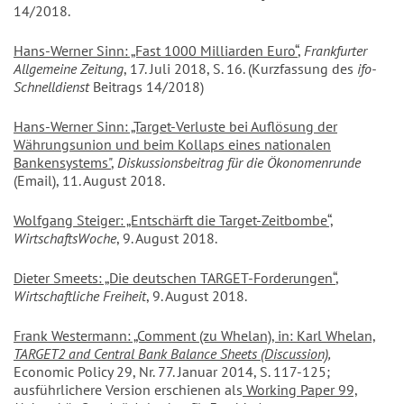
14/2018.
Hans-Werner Sinn: „Fast 1000 Milliarden Euro“
,
Frankfurter
Allgemeine Zeitung
, 17. Juli 2018, S. 16. (Kurzfassung des
ifo-
Schnelldienst
Beitrags 14/2018)
Hans-Werner Sinn: „Target-Verluste bei Auflösung der
Währungsunion und beim Kollaps eines nationalen
Bankensystems"
,
Diskussionsbeitrag für die Ökonomenrunde
(Email), 11. August 2018.
Wolfgang Steiger: „Entschärft die Target-Zeitbombe“,
WirtschaftsWoche
, 9. August 2018.
Dieter Smeets: „Die deutschen TARGET-Forderungen“
,
Wirtschaftliche Freiheit
, 9. August 2018.
Frank Westermann: „Comment (zu Whelan), in: Karl Whelan,
TARGET2 and Central Bank Balance Sheets (Discussion),
Economic Policy 29, Nr. 77. Januar 2014, S. 117-125;
ausführlichere Version erschienen als
Working Paper 99,