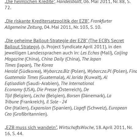
„Die heimlichen Kredite"
,
Handelsblatt
, 06. Mai 2011, Nr. 88, S.
72.
„Die riskante Kreditersatzpolitik der EZB"
,
Frankfurter
Allgemeine Zeitung
, 04. Mai 2011, Nr. 103, S. 10.
„Die geheime Bailout-Strategie der EZB" (The ECB’s Secret
Bailout Strategy)
, (s. Project Syndicate April 2011), in den
jeweiligen Landessprachen auch in:
Les Echos
(Mali),
Caijing
Magazine
(China),
China Daily
(China),
The Japan
Times
(Japan),
The Korea
Herald
(Südkorea),
Wyborcza.Biz
(Polen),
Wyborcza.Pl
(Polen),
Fin
Guatemala Times
(Guatemala),
Al Jarida
(Kuwait),
Al
Eqtisadiah
(Saudi-Arabien),
The International
Economy
(USA),
Die Presse
(Österreich),
De
Tijd
(Belgien),
L'echo
(Belgien),
Borsen
(Dänemark),
La
Tribune
(Frankreich),
Il Sole - 24
Ore
(Italien),
Expansion
(Spanien),
L'agefi
(Schweiz),
European
Ceo
(Großbritannien).
„EZB muss sich wandeln"
,
WirtschaftsWoche
, 18. April 2011, Nr.
16, S. 44.