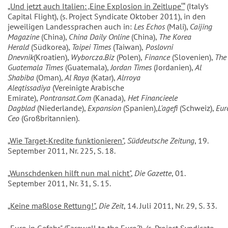
„Und jetzt auch Italien: ‚Eine Explosion in Zeitlupe‘“
(Italy’s
Capital Flight), (s. Project Syndicate Oktober 2011), in den
jeweiligen Landessprachen auch in:
Les Echos
(Mali),
Caijing
Magazine
(China),
China Daily Online
(China),
The Korea
Herald
(Südkorea),
Taipei Times
(Taiwan),
Poslovni
Dnevnik
(Kroatien),
Wyborcza.Biz
(Polen),
Finance
(Slovenien),
The
Guatemala Times
(Guatemala),
Jordan Times
(Jordanien),
Al
Shabiba
(Oman),
Al Raya
(Katar),
Alrroya
Aleqtissadiya
(Vereinigte Arabische
Emirate),
Pontransat.Com
(Kanada),
Het Financieele
Dagblad
(Niederlande),
Expansion
(Spanien),
L'agefi
(Schweiz),
Eur
Ceo
(Großbritannien).
„Wie Target-Kredite funktionieren"
,
Süddeutsche Zeitung
, 19.
September 2011, Nr. 225, S. 18.
„Wunschdenken hilft nun mal nicht"
,
Die Gazette
, 01.
September 2011, Nr. 31, S. 15.
„Keine maßlose Rettung!"
,
Die Zeit
, 14. Juli 2011, Nr. 29, S. 33.