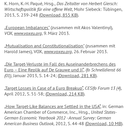
K. Horn, K.-H. Paqué, Hrsg.,
Das Zeitalter von Herbert Giersch:
Wirtschaftspolitik für eine offene Welt
, Mohr Siebeck: Tübingen,
2013, S. 239-248
(Download, 855 KB
).
„European Imbalances"
(zusammen mit Akos Valentinyi),
VOX
,
www.voxeu.org
, 9. März 2013.
„Mutualisation and Constitutionalisation"
(zusammen mit
Harold James), VOX,
www.voxeu.org
, 26. Februar 2013.
„Die Target-Verluste im Fall des Auseinanderbrechens des
Euro – Eine Replik auf De Grauwe und Ji“
,
ifo Schnelldienst 66
(01)
, Januar 2013, S. 14-24; (
Download, 281 KB
).
„Target Losses in Case of a Euro Breakup“
,
CESifo Forum 13 (4)
,
April 2012, S. 51-58; (
Download, 214 KB
).
„How Target-Like Balances are Settled in the USA“
, in: German
American Chamber of Commerce, Inc., Hrsg.,
United States-
German Economic Yearbook 2012 - Annual Survey: German
American Business Outlook
, 2012, S. 44-48 (
Download, 10 MB
).