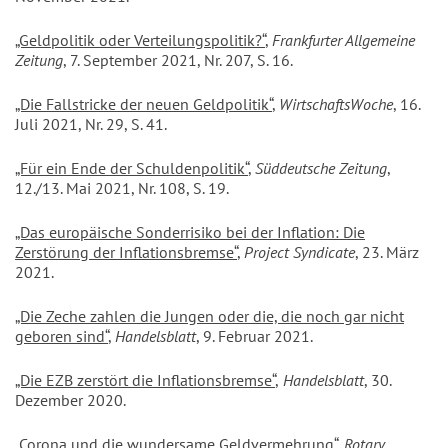
„Geldpolitik oder Verteilungspolitik?“
,
Frankfurter Allgemeine
Zeitung
, 7. September 2021, Nr. 207, S. 16.
„Die Fallstricke der neuen Geldpolitik“
,
WirtschaftsWoche
, 16.
Juli 2021, Nr. 29, S. 41.
„Für ein Ende der Schuldenpolitik“
,
Süddeutsche Zeitung
,
12./13. Mai 2021, Nr. 108, S. 19.
„Das europäische Sonderrisiko bei der Inflation: Die
Zerstörung der Inflationsbremse“
,
Project Syndicate
, 23. März
2021.
„Die Zeche zahlen die Jungen oder die, die noch gar nicht
geboren sind“
,
Handelsblatt
, 9. Februar 2021.
„Die EZB zerstört die Inflationsbremse“
,
Handelsblatt
, 30.
Dezember 2020.
„Corona und die wundersame Geldvermehrung“
,
Rotary