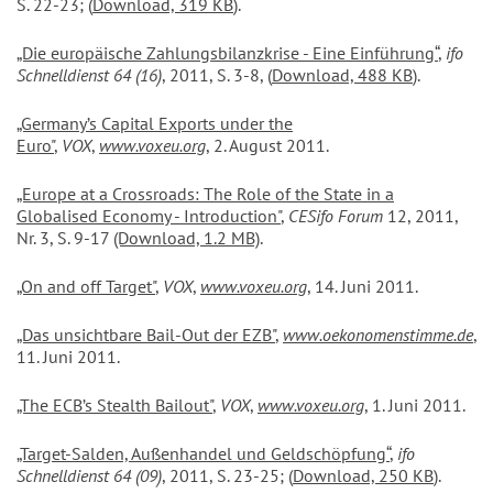
S. 22-23; (
Download, 319 KB
).
„Die europäische Zahlungsbilanzkrise - Eine Einführung“
,
ifo
Schnelldienst 64 (16)
, 2011, S. 3-8, (
Download, 488 KB
).
„Germany’s Capital Exports under the
Euro"
,
VOX
,
www.voxeu.org
, 2. August 2011.
„Europe at a Crossroads: The Role of the State in a
Globalised Economy - Introduction"
,
CESifo Forum
12, 2011,
Nr. 3, S. 9-17
(Download, 1.2 MB)
.
„On and off Target"
,
VOX
,
www.voxeu.org
, 14. Juni 2011.
„Das unsichtbare Bail-Out der EZB"
,
www.oekonomenstimme.de
,
11. Juni 2011.
„The ECB’s Stealth Bailout"
,
VOX
,
www.voxeu.org
, 1. Juni 2011.
„Target-Salden, Außenhandel und Geldschöpfung“
,
ifo
Schnelldienst 64 (09)
, 2011, S. 23-25; (
Download, 250 KB
).