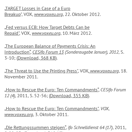
„
TARGET Losses in Case of a Euro
Breakup
", VOX,
www.voxeu.org
, 22. Oktober 2012.
„Fed versus ECB: How Target Debts Can be
Repaid"
, VOX,
www.voxeu.org
, 10. März 2012.
„The European Balance of Payments Crisis: An
Introduction“
,
CESifo Forum 13
(Sonderaugabe Januar), 2012
, S.
3-10; (
Download, 368 KB
).
„The Threat to Use the Printing Press"
, VOX
,
www.voxeu.org
, 18.
November 2011.
„How to Rescue the Euro: Ten Commandments“
,
CESifo Forum
12 (4)
, 2011, S. 52-56; (
Download, 355 KB
).
„How to Rescue the Euro: Ten Commandments"
,
VOX
,
www.voxeu.org
, 3. Oktober 2011.
„Die Rettungssummen steigen“
,
ifo Schnelldienst 64 (17)
, 2011,