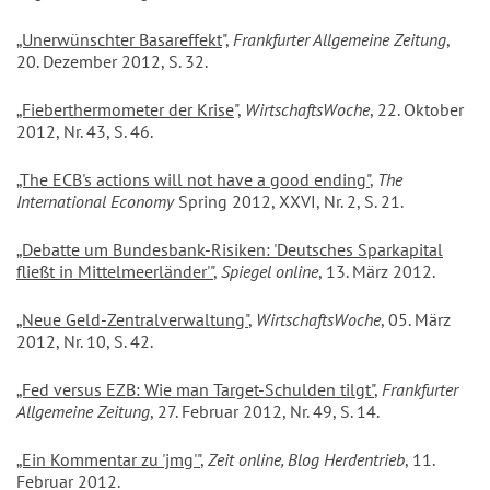
„Unerwünschter Basareffekt
",
Frankfurter Allgemeine Zeitung
,
20. Dezember 2012, S. 32.
„Fieberthermometer der Krise
",
WirtschaftsWoche
, 22. Oktober
2012, Nr. 43, S. 46.
„The ECB's actions will not have a good ending"
,
The
International Economy
Spring 2012, XXVI, Nr. 2, S. 21.
„Debatte um Bundesbank-Risiken: 'Deutsches Sparkapital
fließt in Mittelmeerländer'"
,
Spiegel online
, 13. März 2012.
„Neue Geld-Zentralverwaltung"
,
WirtschaftsWoche
, 05. März
2012, Nr. 10, S. 42.
„Fed versus EZB: Wie man Target-Schulden tilgt"
,
Frankfurter
Allgemeine Zeitung
, 27. Februar 2012, Nr. 49, S. 14.
„Ein Kommentar zu 'jmg'"
,
Zeit online, Blog Herdentrieb
, 11.
Februar 2012.