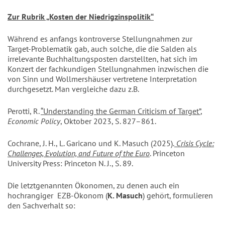
Zur Rubrik „Kosten der Niedrigzinspolitik“
Während es anfangs kontroverse Stellungnahmen zur
Target-Problematik gab, auch solche, die die Salden als
irrelevante Buchhaltungsposten darstellten, hat sich im
Konzert der fachkundigen Stellungnahmen inzwischen die
von Sinn und Wollmershäuser vertretene Interpretation
durchgesetzt. Man vergleiche dazu z.B.
Perotti, R.
“Understanding the German Criticism of Target”
,
Economic Policy
, Oktober 2023, S. 827–861.
Cochrane, J. H., L. Garicano und K. Masuch (2025).
Crisis Cycle:
Challenges, Evolution, and Future of the Euro
. Princeton
University Press: Princeton N. J., S. 89.
Die letztgenannten Ökonomen, zu denen auch ein
hochrangiger EZB-Ökonom (
K. Masuch
) gehört, formulieren
den Sachverhalt so: