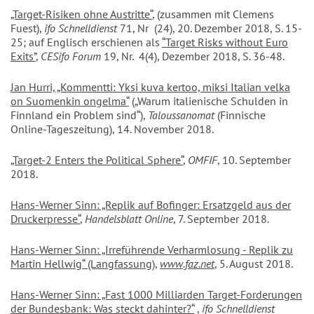
„Target-Risiken ohne Austritte“
, (zusammen mit Clemens
Fuest),
ifo Schnelldienst
71, Nr (24), 20. Dezember 2018, S. 15-
25; auf Englisch erschienen als
“Target Risks without Euro
Exits”
,
CESifo Forum
19, Nr. 4(4), Dezember 2018, S. 36-48.
Jan Hurri, „Kommentti: Yksi kuva kertoo, miksi Italian velka
on Suomenkin ongelma“
(„Warum italienische Schulden in
Finnland ein Problem sind“),
Taloussanomat
(Finnische
Online-Tageszeitung), 14. November 2018.
„Target-2 Enters the Political Sphere“
,
OMFIF
, 10. September
2018.
Hans-Werner Sinn: „Replik auf Bofinger: Ersatzgeld aus der
Druckerpresse“
,
Handelsblatt
Online
, 7. September 2018.
Hans-Werner Sinn: „Irreführende Verharmlosung - Replik zu
Martin Hellwig“
(Langfassung)
,
www.faz.net
, 5. August 2018.
Hans-Werner Sinn: „Fast 1000 Milliarden Target-Forderungen
der Bundesbank: Was steckt dahinter?“
,
ifo Schnelldienst