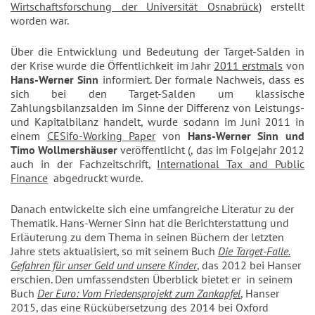
Wirtschaftsforschung der Universität Osnabrück
) erstellt
worden war.
Über die Entwicklung und Bedeutung der Target-Salden in
der Krise wurde die Öffentlichkeit im Jahr
2011 erstmals
von
Hans-Werner Sinn
informiert. Der formale Nachweis, dass es
sich bei den Target-Salden um klassische
Zahlungsbilanzsalden im Sinne der Differenz von Leistungs-
und Kapitalbilanz handelt, wurde sodann im Juni 2011 in
einem
CESifo-Working Paper
von
Hans-Werner Sinn und
Timo Wollmershäuser
veröffentlicht (, das im Folgejahr 2012
auch in der Fachzeitschrift,
International Tax and Public
Finance
abgedruckt wurde.
Danach entwickelte sich eine umfangreiche Literatur zu der
Thematik. Hans-Werner Sinn hat die Berichterstattung und
Erläuterung zu dem Thema in seinen Büchern der letzten
Jahre stets aktualisiert, so mit seinem Buch
Die Target-Falle.
Gefahren für unser Geld und unsere Kinder
, das 2012 bei Hanser
erschien. Den umfassendsten Überblick bietet er in seinem
Buch
Der Euro: Vom Friedensprojekt zum Zankapfel
, Hanser
2015, das eine Rückübersetzung des 2014 bei Oxford