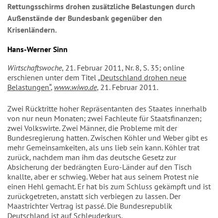
Rettungsschirms drohen zusätzliche Belastungen durch
Außenstände der Bundesbank gegenüber den
Krisenländern.
Hans-Werner Sinn
Wirtschaftswoche
, 21. Februar 2011, Nr. 8, S. 35; online
erschienen unter dem Titel
„Deutschland drohen neue
Belastungen“
,
www.wiwo.de
, 21. Februar 2011.
Zwei Rücktritte hoher Repräsentanten des Staates innerhalb
von nur neun Monaten; zwei Fachleute für Staatsfinanzen;
zwei Volkswirte. Zwei Männer, die Probleme mit der
Bundesregierung hatten. Zwischen Köhler und Weber gibt es
mehr Gemeinsamkeiten, als uns lieb sein kann. Köhler trat
zurück, nachdem man ihm das deutsche Gesetz zur
Absicherung der bedrängten Euro-Länder auf den Tisch
knallte, aber er schwieg. Weber hat aus seinem Protest nie
einen Hehl gemacht. Er hat bis zum Schluss gekämpft und ist
zurückgetreten, anstatt sich verbiegen zu lassen. Der
Maastrichter Vertrag ist passé. Die Bundesrepublik
Deutschland ist auf Schleuderkurs.