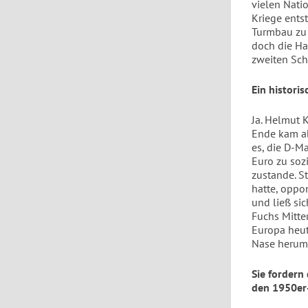
vielen Nati
Kriege ents
Turmbau zu 
doch die Ha
zweiten Sch
Ein historis
Ja. Helmut 
Ende kam ab
es, die D-
Euro zu soz
zustande. St
hatte, oppo
und ließ si
Fuchs Mitte
Europa heut
Nase herum
Sie fordern
den 1950er-