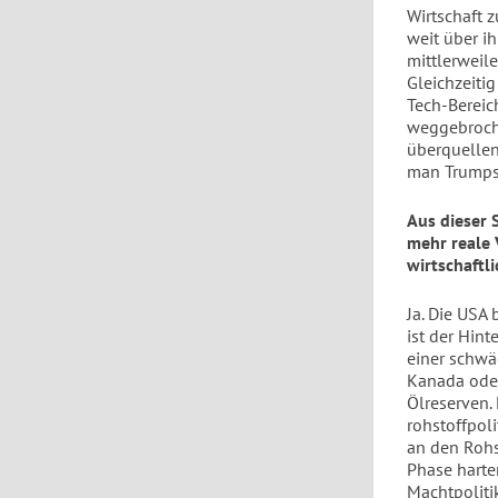
Wirtschaft 
weit über ih
mittlerweil
Gleichzeiti
Tech-Bereich
weggebroche
überquellen
man Trumps 
Aus dieser 
mehr reale
wirtschaftl
Ja. Die USA
ist der Hin
einer schwä
Kanada oder
Ölreserven.
rohstoffpoli
an den Rohst
Phase harte
Machtpolitik