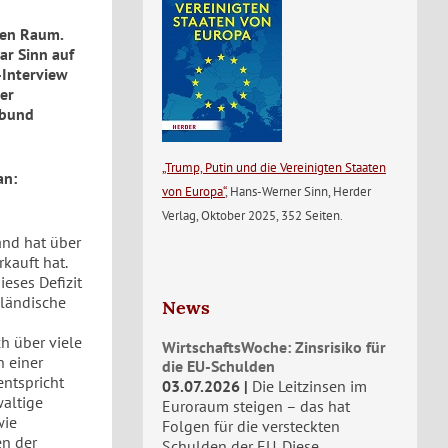
gen Raum.
ar Sinn auf
-Interview
der
sbund
„Trump, Putin und die Vereinigten Staaten
an:
von Europa“
, Hans-Werner Sinn, Herder
Verlag, Oktober 2025, 352 Seiten.
and hat über
kauft hat.
ieses Defizit
sländische
News
h über viele
WirtschaftsWoche: Zinsrisiko für
n einer
die EU-Schulden
entspricht
03.07.2026
Die Leitzinsen im
waltige
Euroraum steigen – das hat
wie
Folgen für die versteckten
en der
Schulden der EU. Diese