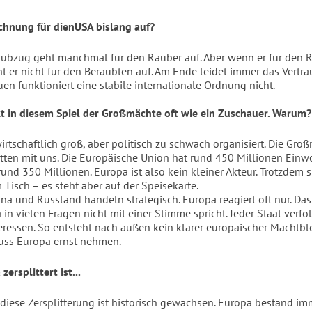
chnung für dienUSA bislang auf?
aubzug geht manchmal für den Räuber auf. Aber wenn er für den 
ht er nicht für den Beraubten auf. Am Ende leidet immer das Vertra
en funktioniert eine stabile internationale Ordnung nicht.
t in diesem Spiel der Großmächte oft wie ein Zuschauer. Warum?
irtschaftlich groß, aber politisch zu schwach organisiert. Die Gro
itten mit uns. Die Europäische Union hat rund 450 Millionen Einw
und 350 Millionen. Europa ist also kein kleiner Akteur. Trotzdem s
 Tisch – es steht aber auf der Speisekarte.
na und Russland handeln strategisch. Europa reagiert oft nur. Das 
in vielen Fragen nicht mit einer Stimme spricht. Jeder Staat verfo
eressen. So entsteht nach außen kein klarer europäischer Machtbl
ss Europa ernst nehmen.
zersplittert ist...
diese Zersplitterung ist historisch gewachsen. Europa bestand im