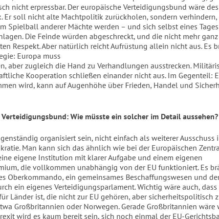
isch nicht erpressbar. Der europäische Verteidigungsbund wäre de
 Er soll nicht alte Machtpolitik zurückholen, sondern verhindern,
m Spielball anderer Mächte werden – und sich selbst eines Tages
hlagen. Die Feinde würden abgeschreckt, und die nicht mehr ganz
en Respekt. Aber natürlich reicht Aufrüstung allein nicht aus. Es 
egie: Europa muss
en, aber zugleich die Hand zu Verhandlungen ausstrecken. Militäri
aftliche Kooperation schließen einander nicht aus. Im Gegenteil: E
mmen wird, kann auf Augenhöhe
über Frieden, Handel und Sicherh
Verteidigungsbund: Wie müsste ein solcher im Detail aussehen?
genständig organisiert sein, nicht einfach als weiterer Ausschuss 
kratie. Man kann sich das ähnlich wie bei der Europäischen Zentr
 eine eigene Institution mit klarer Aufgabe und einem eigenen
mium, die vollkommen unabhängig von der EU funktioniert. Es br
s Oberkommando, ein gemeinsames Beschaffungswesen und de
urch ein eigenes Verteidigungsparlament. Wichtig wäre auch, dass 
ür Länder ist, die nicht zur EU gehören, aber sicherheitspolitisch
twa Großbritannien oder Norwegen. Gerade Großbritannien wäre w
exit wird es kaum bereit sein, sich noch einmal der EU-Gerichtsba