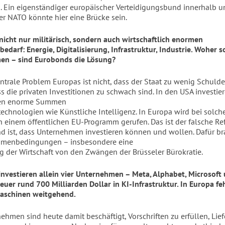
n. Ein eigenständiger europäischer Verteidigungsbund innerhalb u
er NATO könnte hier eine Brücke sein.
nicht nur militärisch, sondern auch wirtschaftlich enormen
bedarf: Energie, Digitalisierung, Infrastruktur, Industrie. Woher s
en – sind Eurobonds die Lösung?
entrale Problem Europas ist nicht, dass der Staat zu wenig Schuld
s die privaten Investitionen zu schwach sind. In den USA investier
en enorme Summen
technologien wie Künstliche Intelligenz. In Europa wird bei sol
h einem öffentlichen EU-Programm gerufen. Das ist der falsche Ref
d ist, dass Unternehmen investieren können und wollen. Dafür br
hmenbedingungen – insbesondere eine
g der Wirtschaft von den Zwängen der Brüsseler Bürokratie.
investieren allein vier Unternehmen – Meta, Alphabet, Microsoft
uer rund 700 Milliarden Dollar in KI-Infrastruktur. In Europa fe
aschinen weitgehend.
ehmen sind heute damit beschäftigt, Vorschriften zu erfüllen, Lief