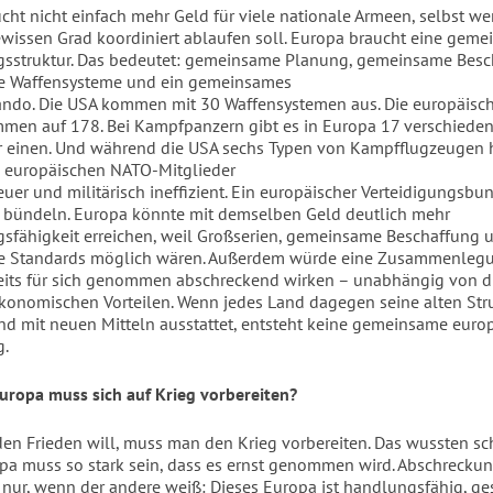
cht nicht einfach mehr Geld für viele nationale Armeen, selbst we
wissen Grad koordiniert ablaufen soll. Europa braucht eine gem
gsstruktur. Das bedeutet: gemeinsame Planung, gemeinsame Besc
 Waffensysteme und ein gemeinsames
do. Die USA kommen mit 30 Waffensystemen aus. Die europäisc
men auf 178. Bei Kampfpanzern gibt es in Europa 17 verschieden
 einen. Und während die USA sechs Typen von Kampfflugzeugen 
e europäischen NATO-Mitglieder
teuer und militärisch ineffizient. Ein europäischer Verteidigungsb
e bündeln. Europa könnte mit demselben Geld deutlich mehr
gsfähigkeit erreichen, weil Großserien, gemeinsame Beschaffung 
 Standards möglich wären. Außerdem würde eine Zusammenlegu
its für sich genommen abschreckend wirken – unabhängig von d
konomischen Vorteilen. Wenn jedes Land dagegen seine alten Str
nd mit neuen Mitteln ausstattet, entsteht keine gemeinsame euro
g.
Europa muss sich auf Krieg vorbereiten?
n Frieden will, muss man den Krieg vorbereiten. Das wussten sc
pa muss so stark sein, dass es ernst genommen wird. Abschrecku
t nur, wenn der andere weiß: Dieses Europa ist handlungsfähig, g