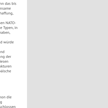
nn das bis
einsame
haffung,
hen NATO-
e Typen, in
haben,
und würde
und
ng der
iesen
ukturen
päische
hon die
ng
eschlossen