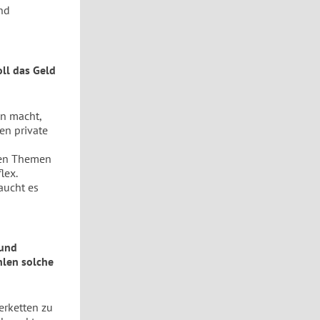
nd
oll das Geld
en macht,
en private
chen Themen
lex.
aucht es
 und
hlen solche
erketten zu