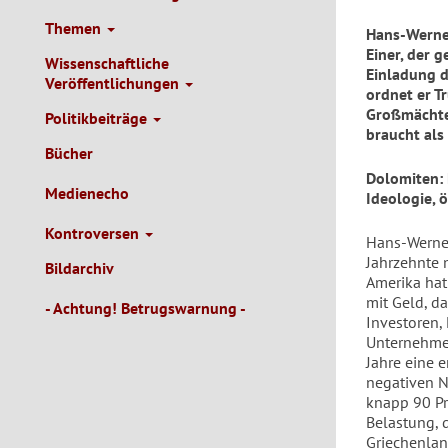
Themen
Hans-Werne
Einer, der 
Wissenschaftliche
Einladung d
Veröffentlichungen
ordnet er T
Großmächte 
Politikbeiträge
braucht als
Bücher
Dolomiten: 
Medienecho
Ideologie,
Kontroversen
Hans-Werner
Jahrzehnte 
Bildarchiv
Amerika hat 
mit Geld, d
- Achtung! Betrugswarnung -
Investoren,
Unternehmen
Jahre eine 
negativen Ne
knapp 90 Pr
Belastung, 
Griechenlan