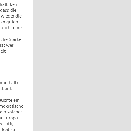
shalb kein
 dass die
 wieder die
 so guten
braucht eine
sche Stärke
rst wer
eit
innerhalb
albank
äuchte ein
mokratische
ein solcher
 zu Europa
ichtig.
rkeit zu