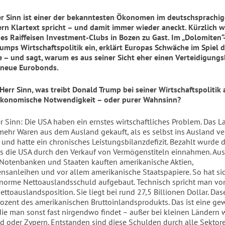
r Sinn ist einer der bekanntesten Ökonomen im deutschsprachi
gern Klartext spricht – und damit immer wieder aneckt. Kürzlich w
es Raiffeisen Investment-Clubs in Bozen zu Gast. Im „Dolomiten“
rumps Wirtschaftspolitik ein, erklärt Europas Schwäche im Spiel 
– und sagt, warum es aus seiner Sicht eher einen Verteidigung
 neue Eurobonds.
Herr Sinn, was treibt Donald Trump bei seiner Wirtschaftspolitik 
 ökonomische Notwendigkeit – oder purer Wahnsinn?
 Sinn: Die USA haben ein ernstes wirtschaftliches Problem. Das L
mehr Waren aus dem Ausland gekauft, als es selbst ins Ausland ver
und hatte ein chronisches Leistungsbilanzdefizit. Bezahlt wurde d
as die USA durch den Verkauf von Vermögenstiteln einnahmen. Au
 Notenbanken und Staaten kauften amerikanische Aktien,
sanleihen und vor allem amerikanische Staatspapiere. So hat sic
enorme Nettoauslandsschuld aufgebaut. Technisch spricht man vo
ttoauslandsposition. Sie liegt bei rund 27,5 Billionen Dollar. Das
ozent des amerikanischen Bruttoinlandsprodukts. Das ist eine ge
die man sonst fast nirgendwo findet – außer bei kleinen Ländern 
d oder Zypern. Entstanden sind diese Schulden durch alle Sektor