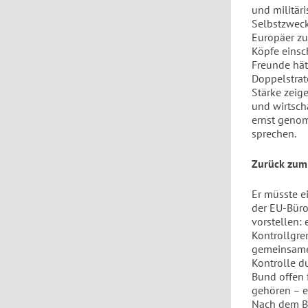
und militär
Selbstzweck.
Europäer zu
Köpfe einsc
Freunde hätt
Doppelstrat
Stärke zeig
und wirtsch
ernst geno
sprechen.
Zurück zum 
Er müsste ei
der EU-Büro
vorstellen:
Kontrollgre
gemeinsame
Kontrolle d
Bund offen f
gehören – e
Nach dem Br