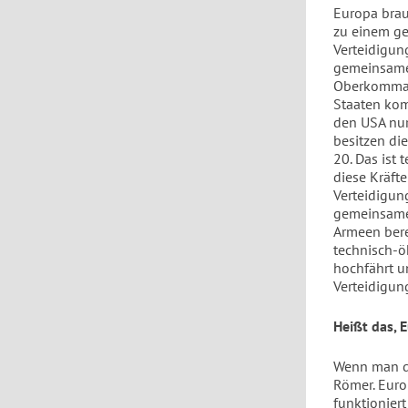
Europa brau
zu einem ge
Verteidigun
gemeinsame
Oberkomman
Staaten kom
den USA nur
besitzen di
20. Das ist 
diese Kräft
Verteidigun
gemeinsame
Armeen bere
technisch-ö
hochfährt u
Verteidigun
Heißt das, 
Wenn man de
Römer. Euro
funktionier