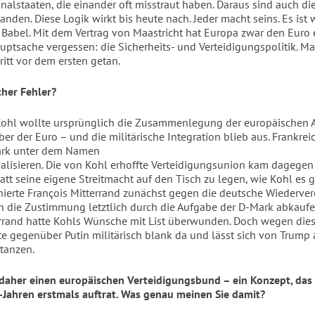
onalstaaten, die einander oft misstraut haben. Daraus sind auch di
tanden.
Diese Logik wirkt bis heute nach. Jeder macht seins. Es ist 
Babel. Mit dem Vertrag von Maastricht hat Europa zwar den Euro 
uptsache vergessen: die Sicherheits- und Verteidigungspolitik. M
ritt vor dem ersten getan.
cher Fehler?
Kohl wollte ursprünglich die Zusammenlegung der europäischen 
er der Euro – und die militärische Integration blieb aus. Frankre
Mark unter dem Namen
ialisieren. Die von Kohl erhoffte Verteidigungsunion kam dagegen
att seine eigene Streitmacht auf den Tisch zu legen, wie Kohl es 
nierte François Mitterrand zunächst gegen die deutsche Wiederve
ch die Zustimmung letztlich durch die Aufgabe der D-Mark abkaufen
rrand hatte Kohls Wünsche mit List überwunden. Doch wegen diese
e gegenüber Putin militärisch blank da und lässt sich von Trump 
tanzen.
 daher einen europäischen Verteidigungsbund – ein Konzept, das
Jahren erstmals auftrat. Was genau meinen Sie damit?