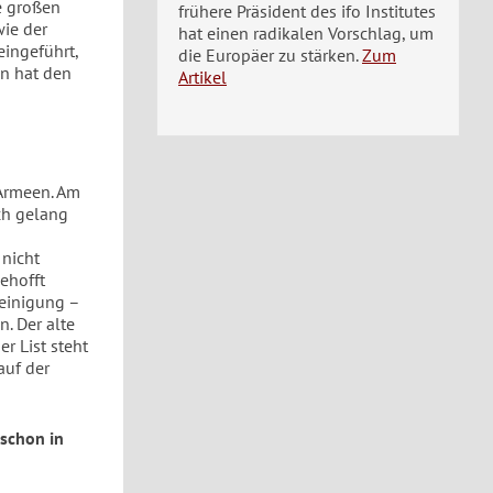
e großen
frühere Präsident des ifo Institutes
wie der
hat einen radikalen Vorschlag, um
eingeführt,
die Europäer zu stärken.
Zum
an hat den
Artikel
Armeen. Am
ich gelang
 nicht
gehofft
reinigung –
. Der alte
r List steht
auf der
 schon in