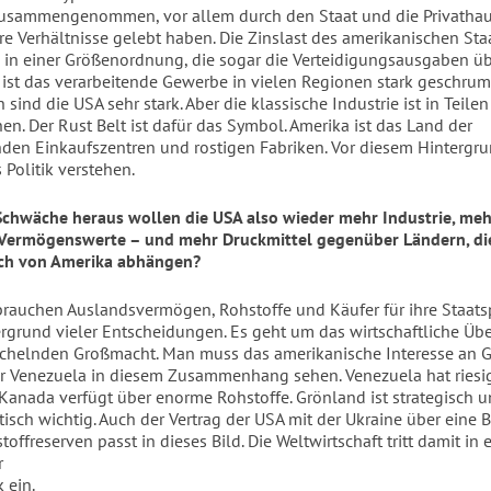
zusammengenommen, vor allem durch den Staat und die Privathaus
re Verhältnisse gelebt haben. Die Zinslast des amerikanischen Staa
e in einer Größenordnung, die sogar die Verteidigungsausgaben übe
g ist das verarbeitende Gewerbe in vielen Regionen stark geschrum
 sind die USA sehr stark. Aber die klassische Industrie ist in Teilen
n. Der Rust Belt ist dafür das Symbol. Amerika ist das Land der
den Einkaufszentren und rostigen Fabriken. Vor diesem Hintergr
Politik verstehen.
Schwäche heraus wollen die USA also wieder mehr Industrie, meh
 Vermögenswerte – und mehr Druckmittel gegenüber Ländern, di
ich von Amerika abhängen?
 brauchen Auslandsvermögen, Rohstoffe und Käufer für ihre Staats
tergrund vieler Entscheidungen. Es geht um das wirtschaftliche Üb
chelnden Großmacht. Man muss das amerikanische Interesse an G
 Venezuela in diesem Zusammenhang sehen. Venezuela hat riesi
 Kanada verfügt über enorme Rohstoffe.
Grönland ist strategisch 
tisch wichtig. Auch der Vertrag der USA mit der Ukraine über eine 
offreserven passt in dieses Bild. Die Weltwirtschaft tritt damit in
r
 ein.