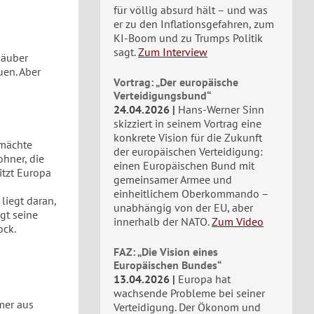
für völlig absurd hält – und was
er zu den Inflationsgefahren, zum
KI-Boom und zu Trumps Politik
sagt.
Zum Interview
Räuber
uen. Aber
Vortrag: „Der europäische
Verteidigungsbund“
24.04.2026
Hans-Werner Sinn
skizziert in seinem Vortrag eine
konkrete Vision für die Zukunft
ßmächte
der europäischen Verteidigung:
ohner, die
einen Europäischen Bund mit
itzt Europa
gemeinsamer Armee und
einheitlichem Oberkommando –
liegt daran,
unabhängig von der EU, aber
lgt seine
innerhalb der NATO.
Zum Video
ock.
FAZ: „Die Vision eines
Europäischen Bundes“
13.04.2026
Europa hat
wachsende Probleme bei seiner
mer aus
Verteidigung. Der Ökonom und