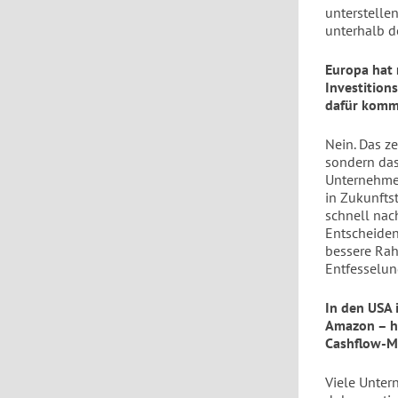
unterstelle
unterhalb d
Europa hat 
Investitions
dafür komm
Nein. Das z
sondern das
Unternehm
in Zukunfts
schnell nac
Entscheiden
bessere Ra
Entfesselun
In den USA 
Amazon – he
Cashflow-M
Viele Untern