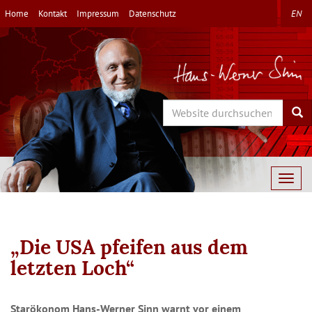
Direkt
Home
Kontakt
Impressum
Datenschutz
EN
zum
Inhalt
Search
Sea
Togg
navig
„Die USA pfeifen aus dem
letzten Loch“
Starökonom Hans-Werner Sinn warnt vor einem