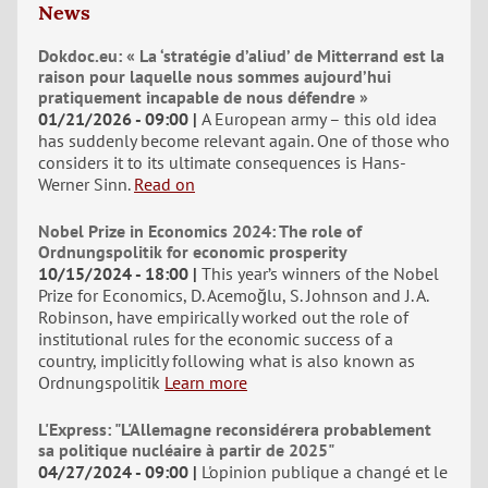
News
Dokdoc.eu: « La ‘stratégie d’aliud’ de Mitterrand est la
raison pour laquelle nous sommes aujourd’hui
pratiquement incapable de nous défendre »
01/21/2026 - 09:00
A European army – this old idea
has suddenly become relevant again. One of those who
considers it to its ultimate consequences is Hans-
Werner Sinn.
Read on
Nobel Prize in Economics 2024: The role of
Ordnungspolitik for economic prosperity
10/15/2024 - 18:00
This year’s winners of the Nobel
Prize for Economics, D. Acemoğlu, S. Johnson and J. A.
Robinson, have empirically worked out the role of
institutional rules for the economic success of a
country, implicitly following what is also known as
Ordnungspolitik
Learn more
L'Express: "L'Allemagne reconsidérera probablement
sa politique nucléaire à partir de 2025"
04/27/2024 - 09:00
L'opinion publique a changé et le