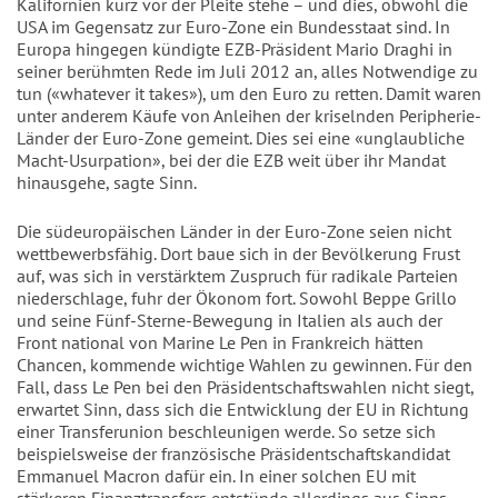
Kalifornien kurz vor der Pleite stehe – und dies, obwohl die
USA im Gegensatz zur Euro-Zone ein Bundesstaat sind. In
Europa hingegen kündigte EZB-Präsident Mario Draghi in
seiner berühmten Rede im Juli 2012 an, alles Notwendige zu
tun («whatever it takes»), um den Euro zu retten. Damit waren
unter anderem Käufe von Anleihen der kriselnden Peripherie-
Länder der Euro-Zone gemeint. Dies sei eine «unglaubliche
Macht-Usurpation», bei der die EZB weit über ihr Mandat
hinausgehe, sagte Sinn.
Die südeuropäischen Länder in der Euro-Zone seien nicht
wettbewerbsfähig. Dort baue sich in der Bevölkerung Frust
auf, was sich in verstärktem Zuspruch für radikale Parteien
niederschlage, fuhr der Ökonom fort. Sowohl Beppe Grillo
und seine Fünf-Sterne-Bewegung in Italien als auch der
Front national von Marine Le Pen in Frankreich hätten
Chancen, kommende wichtige Wahlen zu gewinnen. Für den
Fall, dass Le Pen bei den Präsidentschaftswahlen nicht siegt,
erwartet Sinn, dass sich die Entwicklung der EU in Richtung
einer Transferunion beschleunigen werde. So setze sich
beispielsweise der französische Präsidentschaftskandidat
Emmanuel Macron dafür ein. In einer solchen EU mit