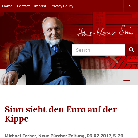
Skip
Home
Contact
Imprint
Privacy Policy
DE
to
main
content
Search
Sea
Togg
navig
Sinn sieht den Euro auf der
Kippe
Michael Ferber, Neue Zürcher Zeitung, 03.02.2017, S. 29