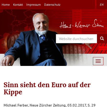
Direkt
Home
Kontakt
Impressum
Datenschutz
EN
zum
Inhalt
Search
Sea
Togg
navig
Sinn sieht den Euro auf der
Kippe
Michael Ferber, Neue Zürcher Zeitung, 03.02.2017, S. 29