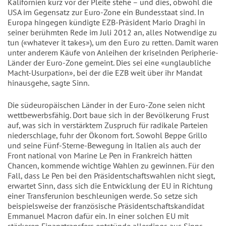
Kalifornien kurz vor der Pleite stehe – und dies, obwohl die
USA im Gegensatz zur Euro-Zone ein Bundesstaat sind. In
Europa hingegen kündigte EZB-Präsident Mario Draghi in
seiner berühmten Rede im Juli 2012 an, alles Notwendige zu
tun («whatever it takes»), um den Euro zu retten. Damit waren
unter anderem Käufe von Anleihen der kriselnden Peripherie-
Länder der Euro-Zone gemeint. Dies sei eine «unglaubliche
Macht-Usurpation», bei der die EZB weit über ihr Mandat
hinausgehe, sagte Sinn.
Die südeuropäischen Länder in der Euro-Zone seien nicht
wettbewerbsfähig. Dort baue sich in der Bevölkerung Frust
auf, was sich in verstärktem Zuspruch für radikale Parteien
niederschlage, fuhr der Ökonom fort. Sowohl Beppe Grillo
und seine Fünf-Sterne-Bewegung in Italien als auch der
Front national von Marine Le Pen in Frankreich hätten
Chancen, kommende wichtige Wahlen zu gewinnen. Für den
Fall, dass Le Pen bei den Präsidentschaftswahlen nicht siegt,
erwartet Sinn, dass sich die Entwicklung der EU in Richtung
einer Transferunion beschleunigen werde. So setze sich
beispielsweise der französische Präsidentschaftskandidat
Emmanuel Macron dafür ein. In einer solchen EU mit