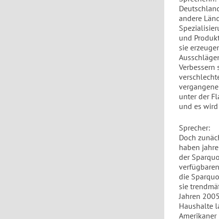
Deutschland
andere Länd
Spezialisie
und Produkt
sie erzeuge
Ausschlägen
Verbessern 
verschlecht
vergangenen
unter der F
und es wird
Sprecher:
Doch zunäch
haben jahrel
der Sparquo
verfügbaren
die Sparquo
sie trendmäß
Jahren 2005
Haushalte l
Amerikaner 