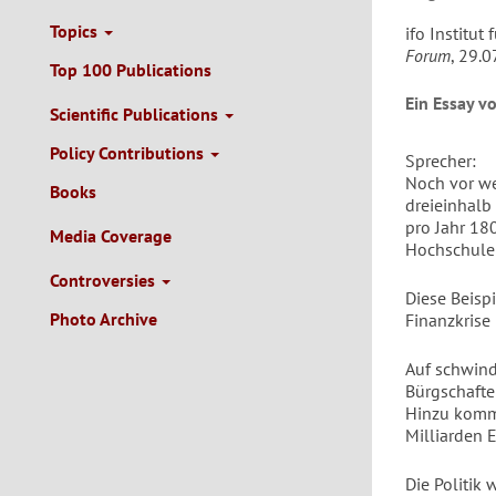
Topics
ifo Institut
Forum
, 29.0
Top 100 Publications
Ein Essay v
Scientific Publications
Policy Contributions
Sprecher:
Noch vor w
Books
dreieinhalb
pro Jahr 18
Media Coverage
Hochschulen
Controversies
Diese Beisp
Photo Archive
Finanzkrise
Auf schwind
Bürgschafte
Hinzu komme
Milliarden 
Die Politik 