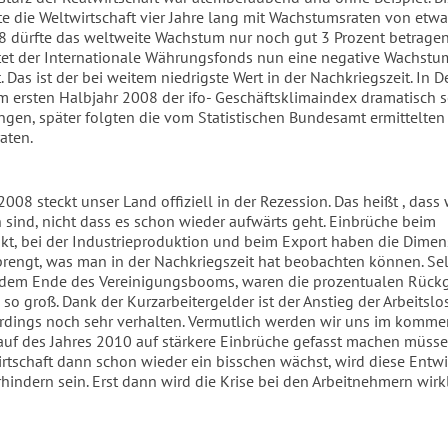
 die Weltwirtschaft vier Jahre lang mit Wachstumsraten von etwa
8 dürfte das weltweite Wachstum nur noch gut 3 Prozent betragen
et der Internationale Währungsfonds nun eine negative Wachstu
. Das ist der bei weitem niedrigste Wert in der Nachkriegszeit. In 
m ersten Halbjahr 2008 der ifo- Geschäftsklimaindex dramatisch s
gen, später folgten die vom Statistischen Bundesamt ermittelten
aten.
2008 steckt unser Land offiziell in der Rezession. Das heißt , dass 
 sind, nicht dass es schon wieder aufwärts geht. Einbrüche beim
kt, bei der Industrieproduktion und beim Export haben die Dime
rengt, was man in der Nachkriegszeit hat beobachten können. Sel
 dem Ende des Vereinigungsbooms, waren die prozentualen Rück
so groß. Dank der Kurzarbeitergelder ist der Anstieg der Arbeitslo
erdings noch sehr verhalten. Vermutlich werden wir uns im komm
auf des Jahres 2010 auf stärkere Einbrüche gefasst machen müsse
rtschaft dann schon wieder ein bisschen wächst, wird diese Entw
hindern sein. Erst dann wird die Krise bei den Arbeitnehmern wirk