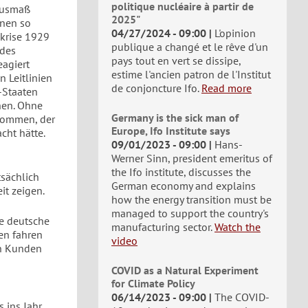
politique nucléaire à partir de
 Ausmaß
2025"
inen so
04/27/2024 - 09:00
L'opinion
skrise 1929
publique a changé et le rêve d'un
 des
pays tout en vert se dissipe,
agiert
estime l'ancien patron de l'Institut
 Leitlinien
de conjoncture Ifo.
Read more
-Staaten
hen. Ohne
Germany is the sick man of
ekommen, der
Europe, Ifo Institute says
cht hätte.
09/01/2023 - 09:00
Hans-
Werner Sinn, president emeritus of
the Ifo institute, discusses the
tsächlich
German economy and explains
t zeigen.
how the energy transition must be
managed to support the country's
e deutsche
manufacturing sector.
Watch the
en fahren
video
en Kunden
COVID as a Natural Experiment
for Climate Policy
06/14/2023 - 09:00
The COVID-
 ins Jahr