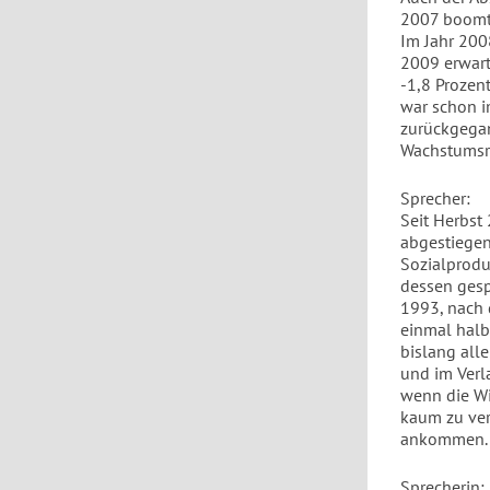
2007 boomte
Im Jahr 200
2009 erwart
-1,8 Prozent
war schon i
zurückgegan
Wachstumsr
Sprecher:
Seit Herbst 
abgestiegen
Sozialprodu
dessen gesp
1993, nach
einmal halb 
bislang all
und im Verl
wenn die Wi
kaum zu ver
ankommen.
Sprecherin: