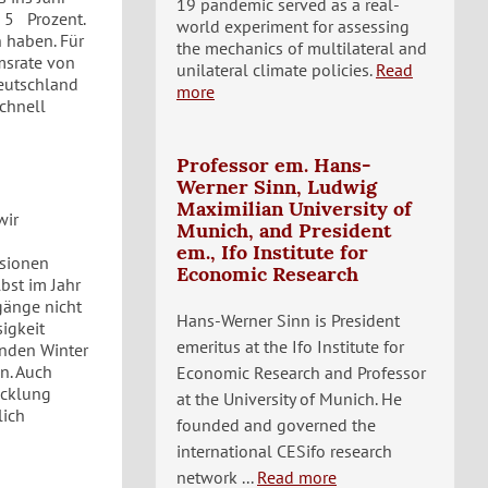
19 pandemic served as a real-
 5 Prozent.
world experiment for assessing
 haben. Für
the mechanics of multilateral and
msrate von
unilateral climate policies.
Read
Deutschland
more
chnell
Professor em. Hans-
Werner Sinn, Ludwig
Maximilian University of
wir
Munich, and President
em., Ifo Institute for
nsionen
Economic Research
bst im Jahr
gänge nicht
Hans-Werner Sinn is President
sigkeit
emeritus at the Ifo Institute for
enden Winter
n. Auch
Economic Research and Professor
icklung
at the University of Munich. He
lich
founded and governed the
international CESifo research
network ...
Read more