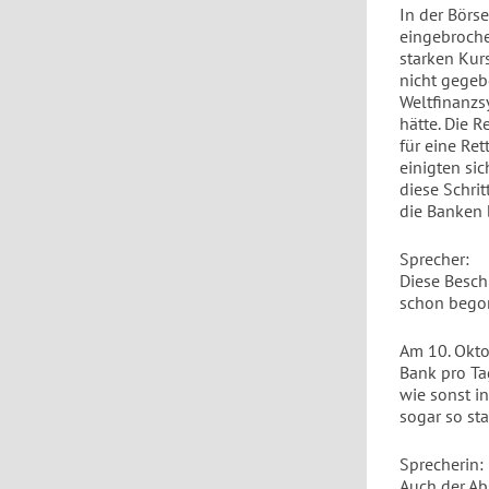
In der Börs
eingebroche
starken Kur
nicht gegeb
Weltfinanzs
hätte. Die 
für eine Re
einigten si
diese Schri
die Banken 
Sprecher:
Diese Beschr
schon begon
Am 10. Okto
Bank pro Ta
wie sonst i
sogar so st
Sprecherin:
Auch der Ab