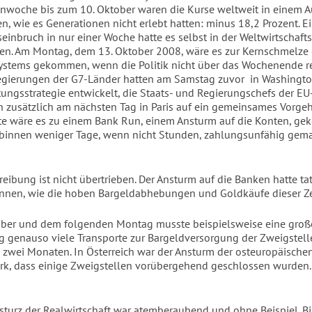
enwoche bis zum 10. Oktober waren die Kurse weltweit in einem
n, wie es Generationen nicht erlebt hatten: minus 18,2 Prozent. E
seinbruch in nur einer Woche hatte es selbst in der Weltwirtschaft
en. Am Montag, dem 13. Oktober 2008, wäre es zur Kernschmelze
ystems gekommen, wenn die Politik nicht über das Wochenende re
Regierungen der G7-Länder hatten am Samstag zuvor in Washington
ttungsstrategie entwickelt, die Staats- und Regierungschefs der EU
ch zusätzlich am nächsten Tag in Paris auf ein gemeinsames Vorge
tte wäre es zu einem Bank Run, einem Ansturm auf die Konten, g
binnen weniger Tage, wenn nicht Stunden, zahlungsunfähig gema
eibung ist nicht übertrieben. Der Ansturm auf die Banken hatte ta
nen, wie die hoben Bargeldabhebungen und Goldkäufe dieser Zei
ber und dem folgenden Montag musste beispielsweise eine groß
g genauso viele Transporte zur Bargeldversorgung der Zweigstell
n zwei Monaten. In Österreich war der Ansturm der osteuropäisch
ark, dass einige Zweigstellen vorübergehend geschlossen wurden.
sturz der Realwirtschaft war atemberaubend und ohne Beispiel. Bis