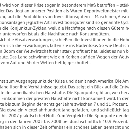
 wird von dieser Krise sogar in besonderem Maß betroffen – stärke
er. Das liegt an unserer Position als Waren-Exportweltmeister mit
rung auf die Produktion von Investitionsgütern – Maschinen, Ausr
ionsanlagen jeglicher Art. Investitionsgüter sind so genannte Cyc
n die Konjunktur-Zyklen, weil die Nachfrage nach diesen Gütern 
 unterworfen ist als die Nachfrage nach Konsumgütern.
sich die Absatzerwartungen, schießen die Investitionen in die Höh
ern sich die Erwartungen, fallen sie ins Bodenlose. So wie Deuts
 Boom der Weltwirtschaft sehr stark profitiert hat, leidet es nun 
laute. Das Land schwimmt wie ein Korken auf den Wogen der Weltw
 vom Auf und Ab der Wellen heftig geschüttelt.
st zum Ausgangspunkt der Krise und damit nach Amerika. Die Am
ang über ihre Verhältnisse gelebt. Das zeigt ein Blick auf die En
te der amerikanischen Haushalte. Die Sparquote gibt an, welcher 
 Einkommen der privaten Haushalte nicht konsumiert wird. In de
te bis zum Beginn der achtziger Jahre zwischen 7 und 11 Prozent,
ig etwa ein Vierteljahrhundert lang gefallen, und schließlich lag
 bis 2007 praktisch bei Null. Zum Vergleich: Die Sparquote der d
ag in den Jahren 2005 bis 2008 bei durchschnittlich 10,9 Prozent.
haben sich in dieser Zeit offenbar ein schönes Leben gemacht und