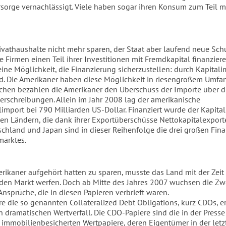
sorge vernachlässigt. Viele haben sogar ihren Konsum zum Teil m
ivathaushalte nicht mehr sparen, der Staat aber laufend neue Sc
 Firmen einen Teil ihrer Investitionen mit Fremdkapital finanzier
eine Möglichkeit, die Finanzierung sicherzustellen: durch Kapital
. Die Amerikaner haben diese Möglichkeit in riesengroßem Umfan
chen bezahlen die Amerikaner den Überschuss der Importe über d
erschreibungen. Allein im Jahr 2008 lag der amerikanische
limport bei 790 Milliarden US-Dollar. Finanziert wurde der Kapita
en Ländern, die dank ihrer Exportüberschüsse Nettokapitalexport
schland und Japan sind in dieser Reihenfolge die drei großen Fina
marktes.
erikaner aufgehört hatten zu sparen, musste das Land mit der Zei
 den Markt werfen. Doch ab Mitte des Jahres 2007 wuchsen die Zwe
Ansprüche, die in diesen Papieren verbrieft waren.
e die so genannten Collateralized Debt Obligations, kurz CDOs, e
n dramatischen Wertverfall. Die CDO-Papiere sind die in der Presse
n immobilienbesicherten Wertpapiere, deren Eigentümer in der letz