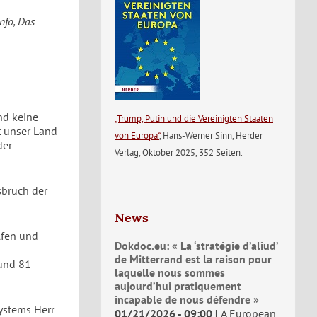
nfo, Das
nd keine
„Trump, Putin und die Vereinigten Staaten
t unser Land
von Europa“
, Hans-Werner Sinn, Herder
der
Verlag, Oktober 2025, 352 Seiten.
sbruch der
News
lfen und
Dokdoc.eu: « La ‘stratégie d’aliud’
de Mitterrand est la raison pour
und 81
laquelle nous sommes
aujourd’hui pratiquement
incapable de nous défendre »
systems Herr
01/21/2026 - 09:00
A European