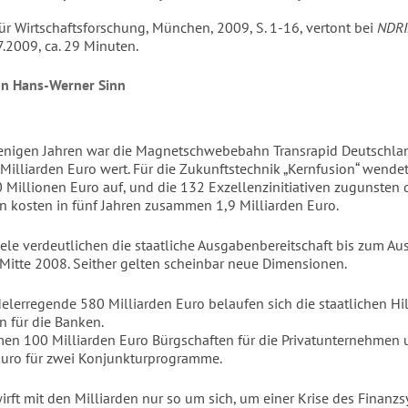
 für Wirtschaftsforschung, München, 2009, S. 1-16, vertont bei
NDRI
7.2009, ca. 29 Minuten.
on Hans-Werner Sinn
enigen Jahren war die Magnetschwebebahn Transrapid Deutschla
 Milliarden Euro wert. Für die Zukunftstechnik „Kernfusion“ wende
0 Millionen Euro auf, und die 132 Exzellenzinitiativen zugunsten 
 kosten in fünf Jahren zusammen 1,9 Milliarden Euro.
iele verdeutlichen die staatliche Ausgabenbereitschaft bis zum Au
 Mitte 2008. Seither gelten scheinbar neue Dimensionen.
elerregende 580 Milliarden Euro belaufen sich die staatlichen Hi
n für die Banken.
n 100 Milliarden Euro Bürgschaften für die Privatunternehmen 
Euro für zwei Konjunkturprogramme.
wirft mit den Milliarden nur so um sich, um einer Krise des Finanz