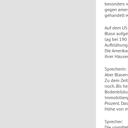
besonders v
gegen ameri
gehandelt 
Auf dem US-
Blase aufge
lag bei 190
Aufblähung 
Die Amerika
ihrer Häuse
Sprecherin:
Aber Blasen
Zu dem Zeit
noch. Bis h
Bodenbildun
Immobilienp
Prozent. Da
Höhe von me
Sprecher:
Die unmitte