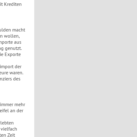
it Krediten
hulden macht
en wollen,
importe aus
g genutzt.
ie Exporte
limport der
eure waren.
nziers des
t immer mehr
ifel an der
rlebten
 vielfach
ten Zeit