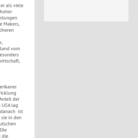
r als viele
 hoher
üstungen
le Makers,
höheren
e,
chland vom
besonders
irtschaft,
erikaner
twicklung
Anteil der
n USA lag
 danach ist
 sie in den
eutschen
 Die
 die