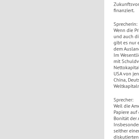
Zukunftsvor
finanziert.
Sprecherin:
Wenn die Pr
und auch die
gibt es nur 
dem Ausland
Im Wesentli
mit Schuldv
Nettokapita
USA von jen
China, Deut
Weltkapital
Sprecher:
Weil die Am
Papiere auf
Bonität der 
Insbesonder
seither eine
diskutierte