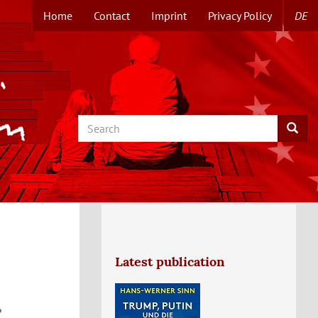
Home
Contact
Imprint
Privacy Policy
DE
TOPMENUE
EN
Search
Searc
Latest publication
?