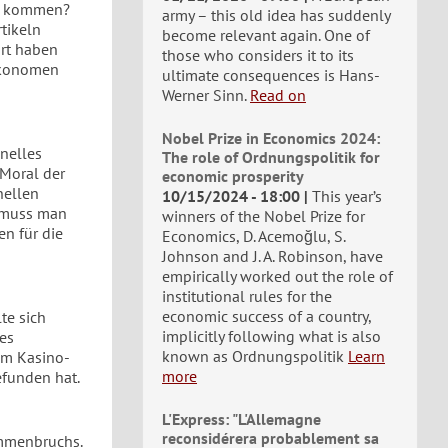
ise kommen?
army – this old idea has suddenly
tikeln
become relevant again. One of
hrt haben
those who considers it to its
 Ökonomen
ultimate consequences is Hans-
Werner Sinn.
Read on
Nobel Prize in Economics 2024:
inelles
The role of Ordnungspolitik for
 Moral der
economic prosperity
nellen
10/15/2024 - 18:00
This year’s
– muss man
winners of the Nobel Prize for
n für die
Economics, D. Acemoğlu, S.
Johnson and J. A. Robinson, have
empirically worked out the role of
institutional rules for the
economic success of a country,
te sich
implicitly following what is also
des
known as Ordnungspolitik
Learn
um Kasino-
more
efunden hat.
L'Express: "L'Allemagne
reconsidérera probablement sa
mmenbruchs.