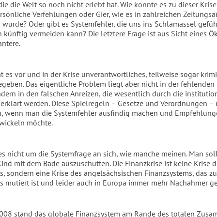
die die Welt so noch nicht erlebt hat. Wie konnte es zu dieser Kr
rsönliche Verfehlungen oder Gier, wie es in zahlreichen Zeitungsar
 wurde? Oder gibt es Systemfehler, die uns ins Schlamassel gefü
 künftig vermeiden kann? Die letztere Frage ist aus Sicht eines
antere.
t es vor und in der Krise unverantwortliches, teilweise sogar krim
egeben. Das eigentliche Problem liegt aber nicht in der fehlenden
dern in den falschen Anreizen, die wesentlich durch die institutio
 erklärt werden. Diese Spielregeln – Gesetze und Verordnungen 
, wenn man die Systemfehler ausfindig machen und Empfehlunge
wickeln möchte.
es nicht um die Systemfrage an sich, wie manche meinen. Man soll
Kind mit dem Bade auszuschütten. Die Finanzkrise ist keine Krise 
s, sondern eine Krise des angelsächsischen Finanzsystems, das z
s mutiert ist und leider auch in Europa immer mehr Nachahmer g
2008 stand das globale Finanzsystem am Rande des totalen Zusa