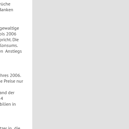
prüche
 Banken
 gewaltige
 bis 2006
richt. Die
 Konsums.
gen Anstiegs
ahres 2006.
e Preise nur
and der
34
ilien in
tzer in die