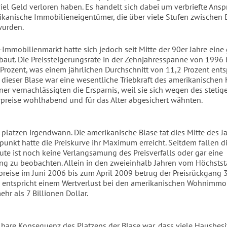
iel Geld verloren haben. Es handelt sich dabei um verbriefte Ans
kanische Immobilieneigentümer, die über viele Stufen zwischen
wurden.
Immobilienmarkt hatte sich jedoch seit Mitte der 90er Jahre eine
baut. Die Preissteigerungsrate in der Zehnjahresspanne von 1996
 Prozent, was einem jährlichen Durchschnitt von 11,2 Prozent entsp
dieser Blase war eine wesentliche Triebkraft des amerikanischen
ner vernachlässigten die Ersparnis, weil sie sich wegen des steti
rpreise wohlhabend und für das Alter abgesichert wähnten.
 platzen irgendwann. Die amerikanische Blase tat dies Mitte des J
punkt hatte die Preiskurve ihr Maximum erreicht. Seitdem fallen di
eute ist noch keine Verlangsamung des Preisverfalls oder gar eine
g zu beobachten. Allein in den zweieinhalb Jahren vom Höchstst
reise im Juni 2006 bis zum April 2009 betrug der Preisrückgang 
s entspricht einem Wertverlust bei den amerikanischen Wohnimmob
hr als 7 Billionen Dollar.
lbare Konsequenz des Platzens der Blase war, dass viele Hausbesi