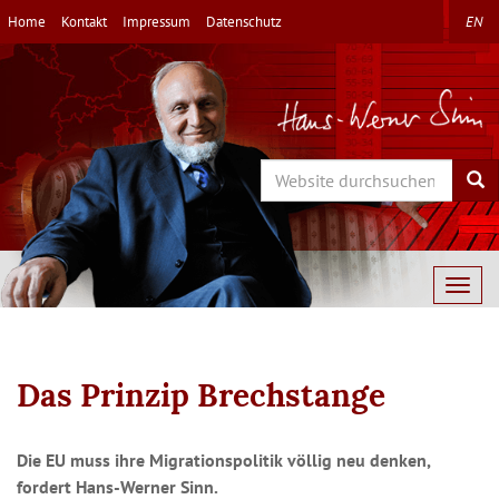
Direkt
Home
Kontakt
Impressum
Datenschutz
EN
zum
Inhalt
Search
Sea
Togg
navig
Das Prinzip Brechstange
Die EU muss ihre Migrationspolitik völlig neu denken,
fordert Hans-Werner Sinn.