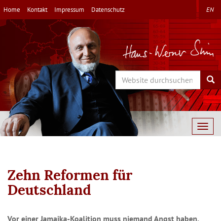
Direkt
Home
Kontakt
Impressum
Datenschutz
EN
zum
Inhalt
Search
Sea
Togg
navig
Zehn Reformen für
Deutschland
Vor einer Jamaika-Koalition muss niemand Angst haben.