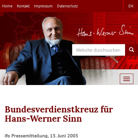
Direkt
Home
Kontakt
Impressum
Datenschutz
EN
zum
Inhalt
Search
Sea
Togg
navig
Bundesverdienstkreuz für
Hans-Werner Sinn
ifo Pressemitteilung, 13. Juni 2005