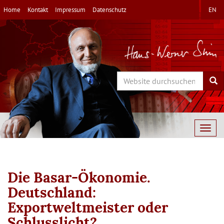
Direkt
Home
Kontakt
Impressum
Datenschutz
EN
zum
Inhalt
Search
Sea
Togg
navig
Die Basar-Ökonomie.
Deutschland:
Exportweltmeister oder
Schlusslicht?