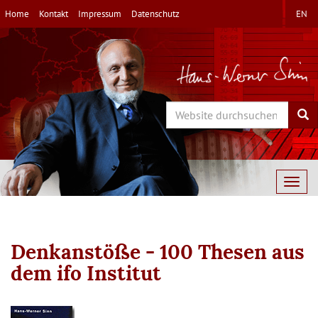
Direkt
Home
Kontakt
Impressum
Datenschutz
EN
zum
Inhalt
Search
Sea
Togg
navig
Denkanstöße - 100 Thesen aus
dem ifo Institut