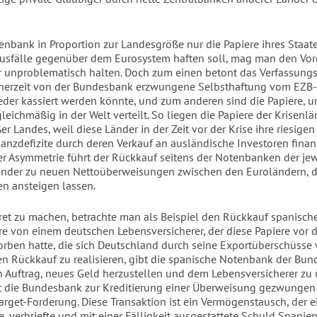
enbank in Proportion zur Landesgröße nur die Papiere ihres Staat
usfälle gegenüber dem Eurosystem haften soll, mag man den Vo
r unproblematisch halten. Doch zum einen betont das Verfassungs
inerzeit von der Bundesbank erzwungene Selbsthaftung vom EZB
ieder kassiert werden könnte, und zum anderen sind die Papiere, u
gleichmäßig in der Welt verteilt. So liegen die Papiere der Krisenl
er Landes, weil diese Länder in der Zeit vor der Krise ihre riesigen
anzdefizite durch deren Verkauf an ausländische Investoren finanz
r Asymmetrie führt der Rückkauf seitens der Notenbanken der jew
nder zu neuen Nettoüberweisungen zwischen den Euroländern, d
en ansteigen lassen.
et zu machen, betrachte man als Beispiel den Rückkauf spanisch
re von einem deutschen Lebensversicherer, der diese Papiere vor d
orben hatte, die sich Deutschland durch seine Exportüberschüsse 
en Rückkauf zu realisieren, gibt die spanische Notenbank der Bu
n Auftrag, neues Geld herzustellen und dem Lebensversicherer zu
t die Bundesbank zur Kreditierung einer Überweisung gezwungen
Target-Forderung. Diese Transaktion ist ein Vermögenstausch, der e
, verbriefte und mit einer Fälligkeit ausgestattete Schuld Spanie