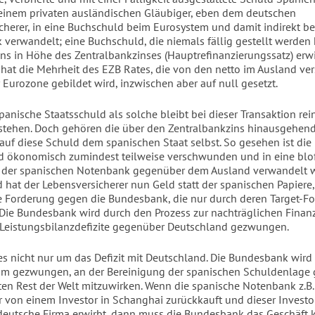
inem privaten ausländischen Gläubiger, eben dem deutschen
cherer, in eine Buchschuld beim Eurosystem und damit indirekt be
verwandelt; eine Buchschuld, die niemals fällig gestellt werden
ins in Höhe des Zentralbankzinses (Hauptrefinanzierungssatz) erwir
 hat die Mehrheit des EZB Rates, die von den netto im Ausland ve
 Eurozone gebildet wird, inzwischen aber auf null gesetzt.
spanische Staatsschuld als solche bleibt bei dieser Transaktion rein
tehen. Doch gehören die über den Zentralbankzins hinausgehen
 auf diese Schuld dem spanischen Staat selbst. So gesehen ist die
d ökonomisch zumindest teilweise verschwunden und in eine bl
 der spanischen Notenbank gegenüber dem Ausland verwandelt w
 hat der Lebensversicherer nun Geld statt der spanischen Papiere,
ne Forderung gegen die Bundesbank, die nur durch deren Target-F
. Die Bundesbank wird durch den Prozess zur nachträglichen Finan
Leistungsbilanzdefizite gegenüber Deutschland gezwungen.
es nicht nur um das Defizit mit Deutschland. Die Bundesbank wird
m gezwungen, an der Bereinigung der spanischen Schuldenlage
n Rest der Welt mitzuwirken. Wenn die spanische Notenbank z.B.
r von einem Investor in Schanghai zurückkauft und dieser Investor
 deutsche Firma erwirbt, dann muss die Bundesbank das Geschäft kr