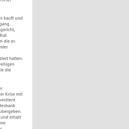
es kauft und
rgang
gericht,
-Rat
m die es
änder
iert hatten.
eiligen
ie die
er
er Krise mit
verdient
ndesbank
 übergeben.
 und erhält
ine
ns