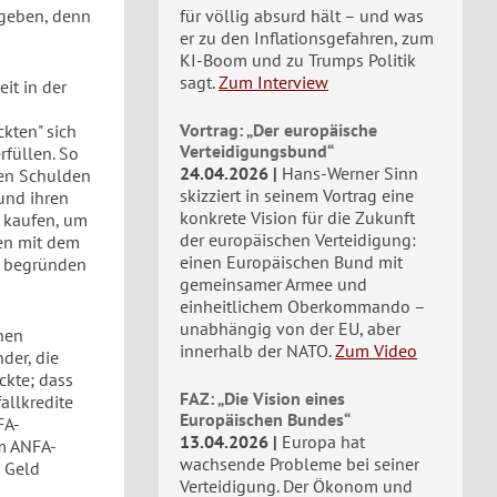
 geben, denn
für völlig absurd hält – und was
er zu den Inflationsgefahren, zum
KI-Boom und zu Trumps Politik
sagt.
Zum Interview
it in der
Vortrag: „Der europäische
ckten" sich
Verteidigungsbund“
rfüllen. So
24.04.2026
Hans-Werner Sinn
igen Schulden
skizziert in seinem Vortrag eine
und ihren
konkrete Vision für die Zukunft
u kaufen, um
der europäischen Verteidigung:
gen mit dem
einen Europäischen Bund mit
e begründen
gemeinsamer Armee und
einheitlichem Oberkommando –
unabhängig von der EU, aber
hen
innerhalb der NATO.
Zum Video
der, die
ckte; dass
FAZ: „Die Vision eines
allkredite
Europäischen Bundes“
FA-
13.04.2026
Europa hat
m ANFA-
wachsende Probleme bei seiner
 Geld
Verteidigung. Der Ökonom und