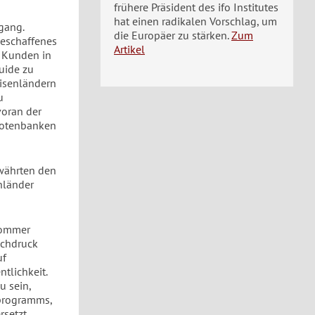
frühere Präsident des ifo Institutes
hat einen radikalen Vorschlag, um
gang.
die Europäer zu stärken.
Zum
geschaffenes
Artikel
e Kunden in
quide zu
isenländern
u
voran der
Notenbanken
währten den
nländer
Sommer
achdruck
uf
tlichkeit.
u sein,
programms,
rsetzt