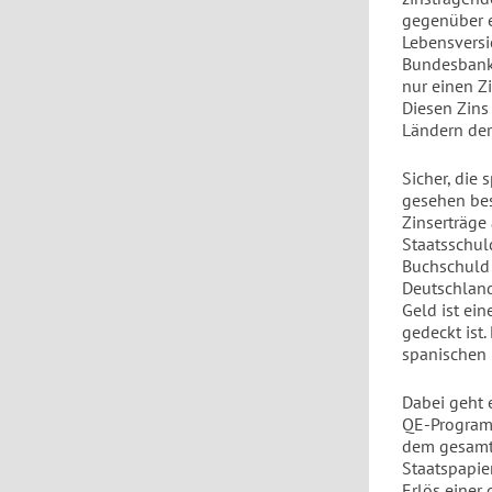
gegenüber e
Lebensversi
Bundesbank 
nur einen Z
Diesen Zins
Ländern der
Sicher, die 
gesehen bes
Zinserträge
Staatsschul
Buchschuld
Deutschland
Geld ist ei
gedeckt ist
spanischen 
Dabei geht 
QE-Program
dem gesamte
Staatspapie
Erlös einer