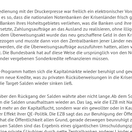
edienung mit der Druckerpresse war freilich ein elektronischer Vor
 es so, dass die nationalen Notenbanken der Krisenländer frisch 
 Banken ihres Hoheitsgebietes verliehen, was die Banken und ihr
setzte, Zahlungsaufträge an das Ausland zu realisieren, ohne illi
 dem Überweisungsakt wurde das neu geschaffene Geld in den Kr
ezogen und musste dann von den Zentralbanken jener Länder ne
werden, die die Überweisungsaufträge auszuführen hatten, allen 
 Die Bundesbank hat auf diese Weise die ursprünglich von den 
änder vergebenen Sonderkredite refinanzieren müssen.
Programm hatten sich die Kapitalmärkte wieder beruhigt und ge
rn neue Kredite, was zu privaten Rücküberweisungen in die Krise
ie Target-Salden wieder sinken ließ.
über den Rückgang der Salden währte aber nicht lange. Ab dem 
n die Salden unaufhaltsam wieder an. Das lag, wie die EZB mit N
t mehr an der Kapitalflucht, sondern war ein gewollter oder in Ka
Effekt ihrer QE-Politik. Die EZB sagt das zur Beruhigung der Öffen
 hat die Öffentlichkeit allen Grund, gerade deswegen beunruhigt z
euen Salden sind das Ergebnis eines gigantischen Umschuldungs
tige private Gläubiger durch nette Zentralbanken anderer Länder e