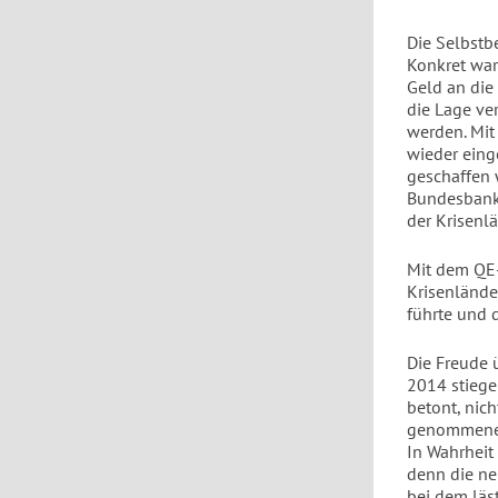
Die Selbstb
Konkret war
Geld an die
die Lage ver
werden. Mit
wieder eing
geschaffen 
Bundesbank.
der Krisenl
Mit dem QE-
Krisenlände
führte und d
Die Freude 
2014 stiege
betont, nich
genommener 
In Wahrheit
denn die n
bei dem läs