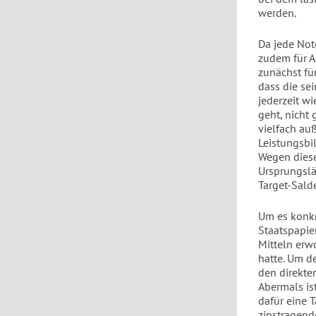
werden.
Da jede Not
zudem für A
zunächst fü
dass die se
jederzeit w
geht, nicht 
vielfach auß
Leistungsbil
Wegen diese
Ursprungslä
Target-Sald
Um es konkr
Staatspapie
Mitteln erw
hatte. Um d
den direkte
Abermals is
dafür eine 
zinstragende