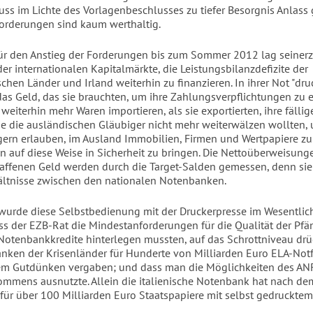
ss im Lichte des Vorlagenbeschlusses zu tiefer Besorgnis Anlass
Forderungen sind kaum werthaltig.
ür den Anstieg der Forderungen bis zum Sommer 2012 lag seinerze
er internationalen Kapitalmärkte, die Leistungsbilanzdefizite der
hen Länder und Irland weiterhin zu finanzieren. In ihrer Not "dru
das Geld, das sie brauchten, um ihre Zahlungsverpflichtungen zu e
weiterhin mehr Waren importieren, als sie exportierten, ihre fäll
ie die ausländischen Gläubiger nicht mehr weiterwälzen wollten, 
gern erlauben, im Ausland Immobilien, Firmen und Wertpapiere z
n auf diese Weise in Sicherheit zu bringen. Die Nettoüberweisun
haffenen Geld werden durch die Target-Salden gemessen, denn si
ltnisse zwischen den nationalen Notenbanken.
wurde diese Selbstbedienung mit der Druckerpresse im Wesentlic
ss der EZB-Rat die Mindestanforderungen für die Qualität der Pfän
Notenbankkredite hinterlegen mussten, auf das Schrottniveau drü
nken der Krisenländer für Hunderte von Milliarden Euro ELA-Notf
em Gutdünken vergaben; und dass man die Möglichkeiten des AN
mens ausnutzte. Allein die italienische Notenbank hat nach de
r über 100 Milliarden Euro Staatspapiere mit selbst gedrucktem