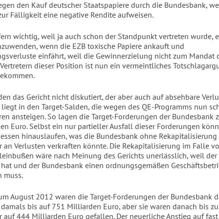
egen den Kauf deutscher Staatspapiere durch die Bundesbank, we
zur Fälligkeit eine negative Rendite aufweisen.
fern wichtig, weil ja auch schon der Standpunkt vertreten wurde, e
zuwenden, wenn die EZB toxische Papiere ankauft und
gsverluste einfährt, weil die Gewinnerzielung nicht zum Mandat 
 Vertretern dieser Position ist nun ein vermeintliches Totschlagar
gekommen.
den das Gericht nicht diskutiert, der aber auch auf absehbare Verlu
, liegt in den Target-Salden, die wegen des QE-Programms nun sc
ahren ansteigen. So lagen die Target-Forderungen der Bundesbank z
en Euro. Selbst ein nur partieller Ausfall dieser Forderungen könn
dessen hinauslaufen, was die Bundesbank ohne Rekapitalisierung
r an Verlusten verkraften könnte. Die Rekapitalisierung im Falle v
leinbußen wäre nach Meinung des Gerichts unerlässlich, weil der 
t hat und der Bundesbank einen ordnungsgemäßen Geschäftsbetr
n muss.
um August 2012 waren die Target-Forderungen der Bundesbank d
damals bis auf 751 Milliarden Euro, aber sie waren danach bis
 auf 444 Milliarden Euro gefallen. Der neuerliche Anstieg auf fast