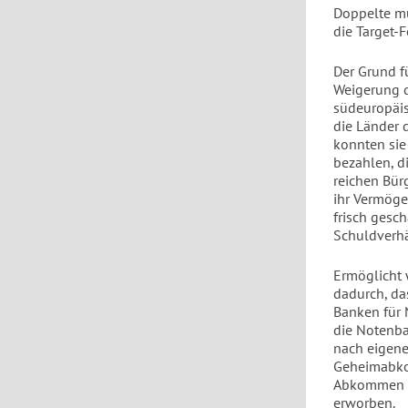
Doppelte mu
die Target-
Der Grund f
Weigerung d
südeuropäisc
die Länder 
konnten sie 
bezahlen, d
reichen Bür
ihr Vermöge
frisch gesc
Schuldverhä
Ermöglicht 
dadurch, da
Banken für 
die Notenba
nach eigen
Geheimabkom
Abkommen fü
erworben.