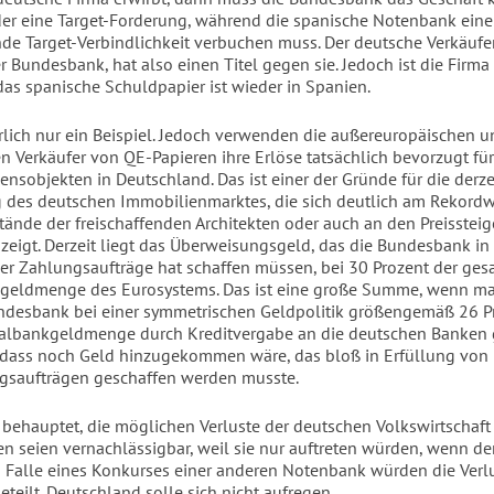
der eine Target-Forderung, während die spanische Notenbank eine
de Target-Verbindlichkeit verbuchen muss. Der deutsche Verkäufer
 Bundesbank, hat also einen Titel gegen sie. Jedoch ist die Firma
das spanische Schuldpapier ist wieder in Spanien.
ürlich nur ein Beispiel. Jedoch verwenden die außereuropäischen 
n Verkäufer von QE-Papieren ihre Erlöse tatsächlich bevorzugt fü
nsobjekten in Deutschland. Das ist einer der Gründe für die derze
 des deutschen Immobilienmarktes, die sich deutlich am Rekordw
tände der freischaffenden Architekten oder auch an den Preisstei
zeigt. Derzeit liegt das Überweisungsgeld, das die Bundesbank in
er Zahlungsaufträge hat schaffen müssen, bei 30 Prozent der ge
kgeldmenge des Eurosystems. Das ist eine große Summe, wenn ma
ndesbank bei einer symmetrischen Geldpolitik größengemäß 26 P
ralbankgeldmenge durch Kreditvergabe an die deutschen Banken 
 dass noch Geld hinzugekommen wäre, das bloß in Erfüllung von
gsaufträgen geschaffen werden musste.
 behauptet, die möglichen Verluste der deutschen Volkswirtschaft
en seien vernachlässigbar, weil sie nur auftreten würden, wenn de
Im Falle eines Konkurses einer anderen Notenbank würden die Verl
eteilt. Deutschland solle sich nicht aufregen.