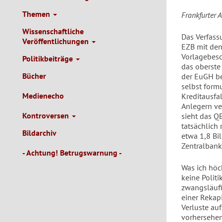
Themen
Frankfurter 
Wissenschaftliche
Das Verfassu
Veröffentlichungen
EZB mit den
Vorlagebesch
Politikbeiträge
das oberste
Bücher
der EuGH b
selbst form
Medienecho
Kreditausfal
Anlegern ve
Kontroversen
sieht das Q
tatsächlich 
Bildarchiv
etwa 1,8 Bi
Zentralban
- Achtung! Betrugswarnung -
Was ich höc
keine Politi
zwangsläuf
einer Rekap
Verluste au
vorhersehen