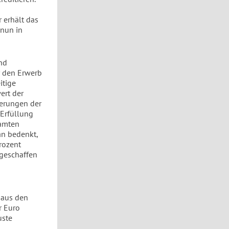
 erhält das
 nun in
und
r den Erwerb
itige
ert der
gerungen der
 Erfüllung
samten
n bedenkt,
rozent
geschaffen
 aus den
r Euro
uste