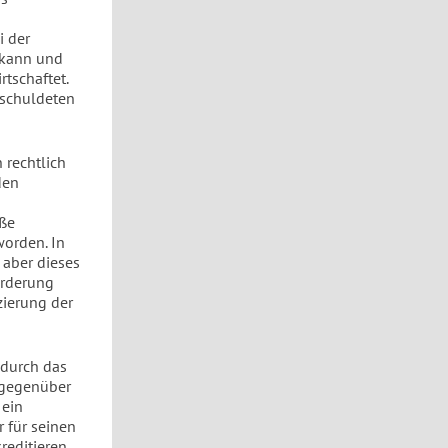
i der
 kann und
tschaftet.
rschuldeten
 rechtlich
den
oße
orden. In
 aber dieses
orderung
zierung der
 durch das
 gegenüber
 ein
 für seinen
editieren.