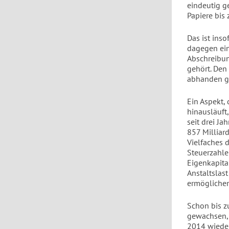
eindeutig g
Papiere bis 
Das ist inso
dagegen ein
Abschreibun
gehört. Den
abhanden 
Ein Aspekt, 
hinausläuft
seit drei J
857 Milliard
Vielfaches 
Steuerzahle
Eigenkapita
Anstaltslas
ermögliche
Schon bis z
gewachsen, 
2014 wieder