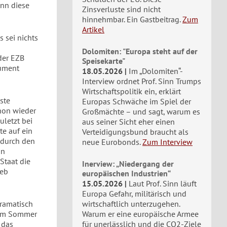
nn diese
Zinsverluste sind nicht
hinnehmbar. Ein Gastbeitrag.
Zum
Artikel
s sei nichts
Dolomiten: "Europa steht auf der
der EZB
Speisekarte"
gument
18.05.2026
Im „Dolomiten“-
Interview ordnet Prof. Sinn Trumps
Wirtschaftspolitik ein, erklärt
ste
Europas Schwäche im Spiel der
hon wieder
Großmächte – und sagt, warum es
uletzt bei
aus seiner Sicht eher einen
te auf ein
Verteidigungsbund braucht als
 durch den
neue Eurobonds.
Zum Interview
on
Staat die
Inerview: „Niedergang der
ieb
europäischen Industrien“
15.05.2026
Laut Prof. Sinn läuft
Europa Gefahr, militärisch und
ramatisch
wirtschaftlich unterzugehen.
 zum Sommer
Warum er eine europäische Armee
 das
für unerlässlich und die CO2-Ziele