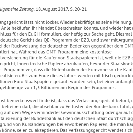
Allgemeine Zeitung
, 18. August 2017, S. 20-21
ngsgericht lässt nicht locker. Wieder bekräftigt es seine Meinung,
 Anleihekäufen ihr Mandat überschreiten könnte, und wieder hat 
luss für den EuGH formuliert, der heftig zur Sache geht. Diesmal k
 deutsche Gericht das QE-Programm der EZB, und zwar mit Argume
ei der Rückweisung der deutschen Bedenken gegenüber dem O
uliert hat. Während das OMT-Programm eine kostenlose
lversicherung für die Käufer von Staatspapieren ist, weil die EZB
rspricht, ihnen toxische Papiere abzukaufen, bevor der Staatskonk
E- Programm vor, dass die Notenbanken der Eurozone solche Käuf
realisieren. Bis zum Ende dieses Jahres werden mit frisch gedruck
llionen Euro Staatspapiere gekauft worden sein, bei einer anfängl
kgeldmenge von 1,3 Billionen am Beginn des Programms.
hst bemerkenswert finde ist, dass das Verfassungsgericht betont, 
k betreiben darf, die absehbar zu Verlusten der Bundesbank führt,
ig auf dem Wege verminderter Gewinnausschüttung oder gar auf
italisierung der Bundesbank auf den deutschen Staat durchschlag
fgrund von Kursänderungen bei erworbenen Papieren, die man k
 könne, seien zu akzeptieren. Das Verfassungsgericht wendet sic