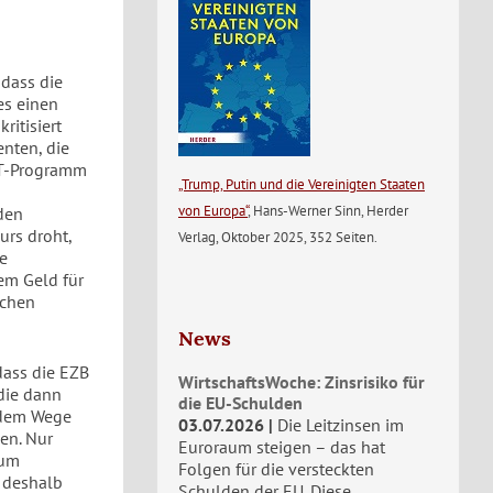
 dass die
es einen
ritisiert
nten, die
MT-Programm
„Trump, Putin und die Vereinigten Staaten
von Europa“
, Hans-Werner Sinn, Herder
 den
urs droht,
Verlag, Oktober 2025, 352 Seiten.
e
tem Geld für
ichen
News
dass die EZB
WirtschaftsWoche: Zinsrisiko für
 die dann
die EU-Schulden
 dem Wege
03.07.2026
Die Leitzinsen im
en. Nur
Euroraum steigen – das hat
aum
Folgen für die versteckten
h deshalb
Schulden der EU. Diese