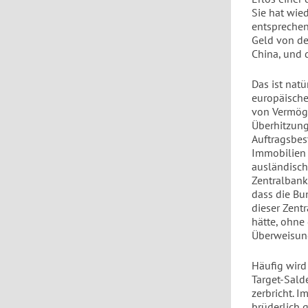
Sie hat wie
entsprechen
Geld von der
China, und 
Das ist nat
europäische
von Vermöge
Überhitzung
Auftragsbes
Immobilien 
ausländisch
Zentralban
dass die Bu
dieser Zent
hätte, ohne
Überweisun
Häufig wird
Target-Sald
zerbricht. 
brüderlich g