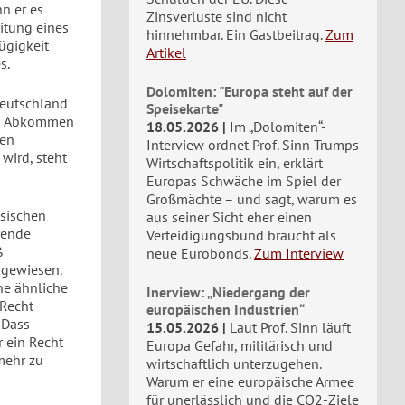
n er es
Zinsverluste sind nicht
eitung eines
hinnehmbar. Ein Gastbeitrag.
Zum
ügigkeit
Artikel
s.
Dolomiten: "Europa steht auf der
Deutschland
Speisekarte"
as Abkommen
18.05.2026
Im „Dolomiten“-
len
Interview ordnet Prof. Sinn Trumps
wird, steht
Wirtschaftspolitik ein, erklärt
Europas Schwäche im Spiel der
Großmächte – und sagt, warum es
ösischen
aus seiner Sicht eher einen
örende
Verteidigungsbund braucht als
ß
neue Eurobonds.
Zum Interview
kgewiesen.
ne ähnliche
Inerview: „Niedergang der
 Recht
europäischen Industrien“
 Dass
15.05.2026
Laut Prof. Sinn läuft
r ein Recht
Europa Gefahr, militärisch und
mehr zu
wirtschaftlich unterzugehen.
Warum er eine europäische Armee
für unerlässlich und die CO2-Ziele