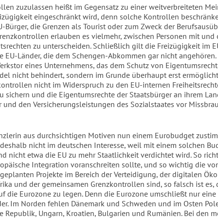
llen zuzulassen heißt im Gegensatz zu einer weitverbreiteten Mei
eizügigkeit eingeschränkt wird, denn solche Kontrollen beschränk
U-Bürger, die Grenzen als Tourist oder zum Zweck der Berufsausüb
Grenzkontrollen erlauben es vielmehr, zwischen Personen mit und
tsrechten zu unterscheiden. Schließlich gilt die Freizügigkeit im E
ne EU-Länder, die dem Schengen-Abkommen gar nicht angehören.
rkstor eines Unternehmens, das dem Schutz von Eigentumsrechte
del nicht behindert, sondern im Grunde überhaupt erst ermöglicht
ontrollen nicht im Widerspruch zu den EU-internen Freiheitsrech
 zu sichern und die Eigentumsrechte der Staatsbürger an ihrem Lan
ur und den Versicherungsleistungen des Sozialstaates vor Missbra
nzlerin aus durchsichtigen Motiven nun einem Eurobudget zustimm
deshalb nicht im deutschen Interesse, weil mit einem solchen Bu
 nicht etwa die EU zu mehr Staatlichkeit verdichtet wird. So richti
ropäische Integration voranschreiten sollte, und so wichtig die v
geplanten Projekte im Bereich der Verteidigung, der digitalen Ök
frika und der gemeinsamen Grenzkontrollen sind, so falsch ist es, 
f die Eurozone zu legen. Denn die Eurozone umschließt nur eine
er. Im Norden fehlen Dänemark und Schweden und im Osten Pole
e Republik, Ungarn, Kroatien, Bulgarien und Rumänien. Bei den m