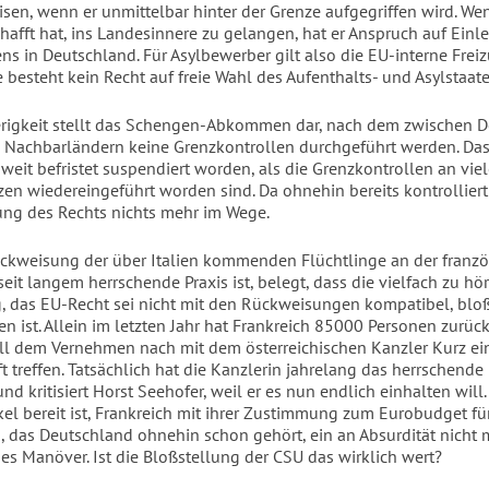
sen, wenn er unmittelbar hinter der Grenze aufgegriffen wird. Wen
chafft hat, ins Landesinnere zu gelangen, hat er Anspruch auf Einl
ns in Deutschland. Für Asylbewerber gilt also die EU-interne Freiz
ie besteht kein Recht auf freie Wahl des Aufenthalts- und Asylstaate
rigkeit stellt das Schengen-Abkommen dar, nach dem zwischen 
n Nachbarländern keine Grenzkontrollen durchgeführt werden. D
oweit befristet suspendiert worden, als die Grenzkontrollen an vie
en wiedereingeführt worden sind. Da ohnehin bereits kontrolliert 
ng des Rechts nichts mehr im Wege.
ckweisung der über Italien kommenden Flüchtlinge an der franz
seit langem herrschende Praxis ist, belegt, dass die vielfach zu h
 das EU-Recht sei nicht mit den Rückweisungen kompatibel, blo
n ist. Allein im letzten Jahr hat Frankreich 85000 Personen zurüc
ll dem Vernehmen nach mit dem österreichischen Kanzler Kurz ei
 treffen. Tatsächlich hat die Kanzlerin jahrelang das herrschende
d kritisiert Horst Seehofer, weil er es nun endlich einhalten will.
el bereit ist, Frankreich mit ihrer Zustimmung zum Eurobudget fü
, das Deutschland ohnehin schon gehört, ein an Absurdität nicht 
es Manöver. Ist die Bloßstellung der CSU das wirklich wert?