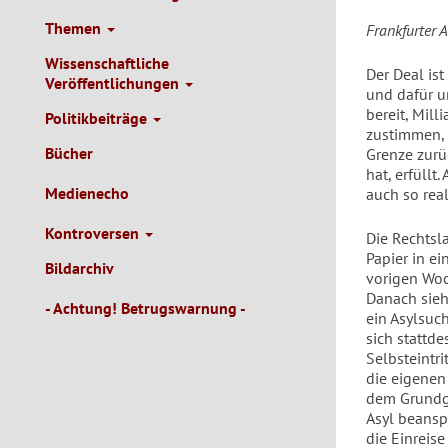
Themen
Frankfurter 
Wissenschaftliche
Der Deal is
Veröffentlichungen
und dafür un
bereit, Mil
Politikbeiträge
zustimmen, 
Bücher
Grenze zurü
hat, erfüllt
Medienecho
auch so real
Kontroversen
Die Rechtsl
Papier in e
Bildarchiv
vorigen Woc
Danach sieh
- Achtung! Betrugswarnung -
ein Asylsuch
sich stattde
Selbsteintri
die eigenen
dem Grundge
Asyl beansp
die Einreis