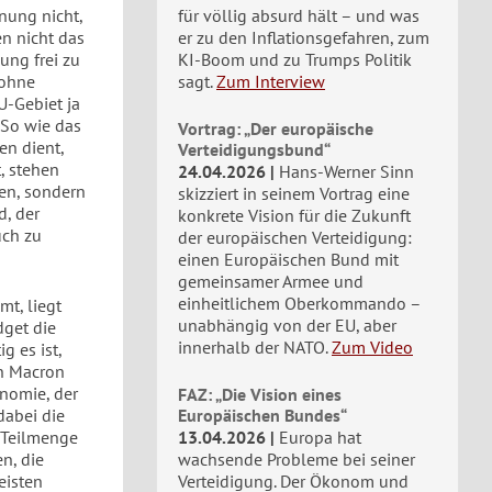
nung nicht,
für völlig absurd hält – und was
en nicht das
er zu den Inflationsgefahren, zum
ung frei zu
KI-Boom und zu Trumps Politik
 ohne
sagt.
Zum Interview
U-Gebiet ja
 So wie das
Vortrag: „Der europäische
n dient,
Verteidigungsbund“
, stehen
24.04.2026
Hans-Werner Sinn
ten, sondern
skizziert in seinem Vortrag eine
d, der
konkrete Vision für die Zukunft
uch zu
der europäischen Verteidigung:
einen Europäischen Bund mit
gemeinsamer Armee und
einheitlichem Oberkommando –
t, liegt
unabhängig von der EU, aber
dget die
innerhalb der NATO.
Zum Video
g es ist,
on Macron
onomie, der
FAZ: „Die Vision eines
dabei die
Europäischen Bundes“
 Teilmenge
13.04.2026
Europa hat
n, die
wachsende Probleme bei seiner
eisten
Verteidigung. Der Ökonom und