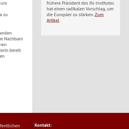
Euro
frühere Präsident des ifo Institutes
hat einen radikalen Vorschlag, um
a zu
die Europäer zu stärken.
Zum
Artikel
landen
Die Nachbarn
chen
erin bereit
ren
Kontakt:
fentlichen