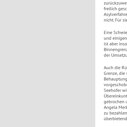
zurückzuwei
freilich ges
Asylverfahre
nicht. Für s
Eine Schwie
und einige
ist aber ins
Binnengrenz
der Umsetzu
Auch die Rü
Grenze, die 
Behauptung,
vorgeschobe
Seehofer wi
Übereinkunft
gebrochen un
Angela Merk
zu bezahlen
überbietend