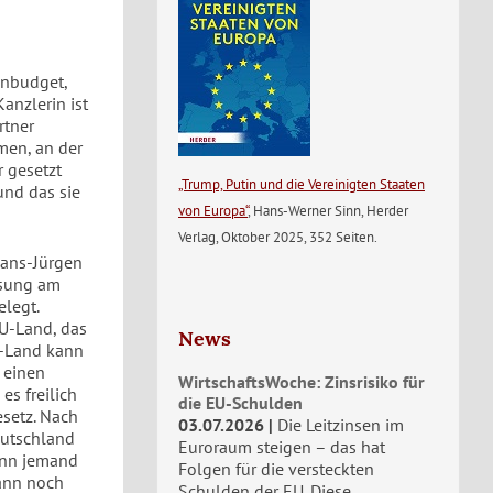
enbudget,
anzlerin ist
rtner
men, an der
r gesetzt
„Trump, Putin und die Vereinigten Staaten
 und das sie
von Europa“
, Hans-Werner Sinn, Herder
Verlag, Oktober 2025, 352 Seiten.
Hans-Jürgen
ssung am
legt.
EU-Land, das
News
EU-Land kann
o einen
WirtschaftsWoche: Zinsrisiko für
es freilich
die EU-Schulden
esetz. Nach
03.07.2026
Die Leitzinsen im
eutschland
Euroraum steigen – das hat
wenn jemand
Folgen für die versteckten
dann noch
Schulden der EU. Diese