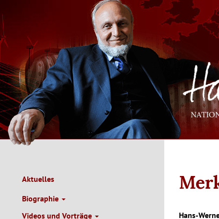
Direkt
zum
Inhalt
NATIO
Merk
Aktuelles
Main
Navigation
Biographie
de
Hans-Werne
Videos und Vorträge