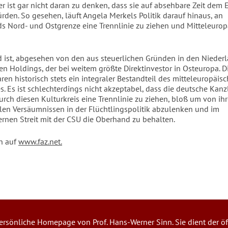
er ist gar nicht daran zu denken, dass sie auf absehbare Zeit dem 
ürden. So gesehen, läuft Angela Merkels Politik darauf hinaus, an
s Nord- und Ostgrenze eine Trennlinie zu ziehen und Mitteleurop
 ist, abgesehen von den aus steuerlichen Gründen in den Nieder
en Holdings, der bei weitem größte Direktinvestor in Osteuropa. 
en historisch stets ein integraler Bestandteil des mitteleuropäis
s. Es ist schlechterdings nicht akzeptabel, dass die deutsche Kanzl
durch diesen Kulturkreis eine Trennlinie zu ziehen, bloß um von ih
len Versäumnissen in der Flüchtlingspolitik abzulenken und im
ternen Streit mit der CSU die Oberhand zu behalten.
n auf
www.faz.net.
 persönliche Homepage von Prof. Hans-Werner Sinn. Sie dient der öf