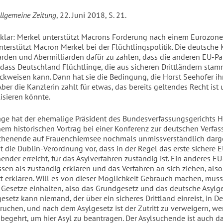
Allgemeine Zeitung
, 22. Juni 2018, S. 21.
t klar: Merkel unterstützt Macrons Forderung nach einem Eurozon
terstützt Macron Merkel bei der Flüchtlingspolitik. Die deutsche K
liarden und Abermilliarden dafür zu zahlen, dass die anderen EU-Pa
dass Deutschland Flüchtlinge, die aus sicheren Drittländern stam
ckweisen kann. Dann hat sie die Bedingung, die Horst Seehofer ih
. Aber die Kanzlerin zahlt für etwas, das bereits geltendes Recht ist
isieren könnte.
age hat der ehemalige Präsident des Bundesverfassungsgerichts 
inem historischen Vortrag bei einer Konferenz zur deutschen Verfa
henende auf Frauenchiemsee nochmals unmissverständlich darge
t die Dublin-Verordnung vor, dass in der Regel das erste sichere 
ender erreicht, für das Asylverfahren zuständig ist. Ein anderes 
ssen als zuständig erklären und das Verfahren an sich ziehen, als
tt erklären. Will es von dieser Möglichkeit Gebrauch machen, muss 
 Gesetze einhalten, also das Grundgesetz und das deutsche Asylg
setz kann niemand, der über ein sicheres Drittland einreist, in D
ruchen, und nach dem Asylgesetz ist der Zutritt zu verweigern, 
e begehrt, um hier Asyl zu beantragen. Der Asylsuchende ist auch 