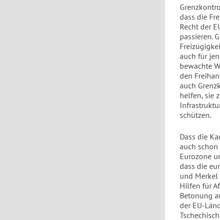
Grenzkontro
dass die Fr
Recht der E
passieren. 
Freizügigkei
auch für je
bewachte We
den Freihan
auch Grenzk
helfen, sie
Infrastrukt
schützen.
Dass die Ka
auch schon 
Eurozone und
dass die eu
und Merkel 
Hilfen für A
Betonung au
der EU-Länd
Tschechisch