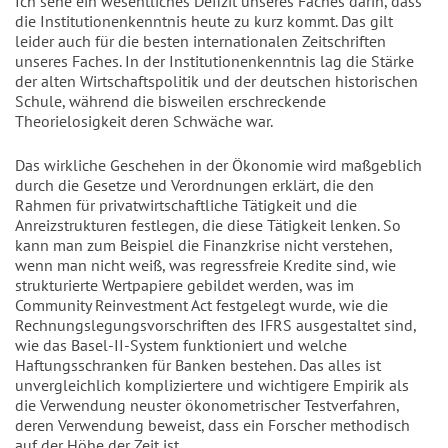
Ich sehe ein wesentliches Defizit unseres Faches darin, dass
die Institutionenkenntnis heute zu kurz kommt. Das gilt
leider auch für die besten internationalen Zeitschriften
unseres Faches. In der Institutionenkenntnis lag die Stärke
der alten Wirtschaftspolitik und der deutschen historischen
Schule, während die bisweilen erschreckende
Theorielosigkeit deren Schwäche war.
Das wirkliche Geschehen in der Ökonomie wird maßgeblich
durch die Gesetze und Verordnungen erklärt, die den
Rahmen für privatwirtschaftliche Tätigkeit und die
Anreizstrukturen festlegen, die diese Tätigkeit lenken. So
kann man zum Beispiel die Finanzkrise nicht verstehen,
wenn man nicht weiß, was regressfreie Kredite sind, wie
strukturierte Wertpapiere gebildet werden, was im
Community Reinvestment Act festgelegt wurde, wie die
Rechnungslegungsvorschriften des IFRS ausgestaltet sind,
wie das Basel-II-System funktioniert und welche
Haftungsschranken für Banken bestehen. Das alles ist
unvergleichlich kompliziertere und wichtigere Empirik als
die Verwendung neuster ökonometrischer Testverfahren,
deren Verwendung beweist, dass ein Forscher methodisch
auf der Höhe der Zeit ist.