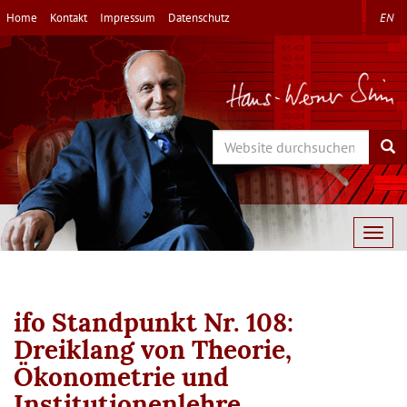
Direkt
Home
Kontakt
Impressum
Datenschutz
EN
zum
Inhalt
Search
Sea
Togg
navig
ifo Standpunkt Nr. 108:
Dreiklang von Theorie,
Ökonometrie und
Institutionenlehre