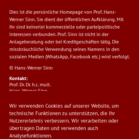
Dies ist die persönliche Homepage von Prof. Hans-
Werner Sinn. Sie dient der öffentlichen Aufklärung. Mit
ihr sind keinerlei kommerzielle oder parteipolitische
Interessen verbunden. Prof. Sinn ist nicht in der
Anlageberatung oder bei Kreditgeschäften tätig. Die
missbräuchliche Verwendung seines Namens in den
sozialen Medien (WhatsApp, Facebook etc.) wird verfolgt.
© Hans-Werner Sinn
Kontakt:
Prof. Dr. Dr. h.c. mult.
Hans-Werner Sinn,
Ludwig-Maximilians-Universität München
ifo Institut
Wir verwenden Cookies auf unserer Website, um
Poschingerstr. 5, 81679 München
technische Funktionen zu unterstützen, die Ihr
Telefon: +49(0)89/9224-1276
Nutzererlebnis verbessern. Wir verarbeiten oder
E-Mail:
sinn@ifo.de
übertragen Daten und verwenden auch
Analysefunktionen.
Anmelden