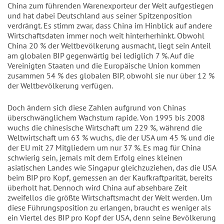
China zum führenden Warenexporteur der Welt aufgestiegen
und hat dabei Deutschland aus seiner Spitzenposition
verdrängt. Es stimm zwar, dass China im Hinblick auf andere
Wirtschaftsdaten immer noch weit hinterherhinkt. Obwohl
China 20 % der Weltbevölkerung ausmacht, liegt sein Anteil
am globalen BIP gegenwärtig bei lediglich 7 %. Auf die
Vereinigten Staaten und die Europäische Union kommen
zusammen 54 % des globalen BIP, obwohl sie nur über 12 %
der Weltbevölkerung verfügen.
Doch ändern sich diese Zahlen aufgrund von Chinas
überschwänglichem Wachstum rapide. Von 1995 bis 2008
wuchs die chinesische Wirtschaft um 229 %, während die
Weltwirtschaft um 63 % wuchs, die der USA um 45 % und die
der EU mit 27 Mitgliedern um nur 37 %. Es mag für China
schwierig sein, jemals mit dem Erfolg eines kleinen
asiatischen Landes wie Singapur gleichzuziehen, das die USA
beim BIP pro Kopf, gemessen an der Kaufkraftparität, bereits
überholt hat. Dennoch wird China auf absehbare Zeit
zweifellos die größte Wirtschaftsmacht der Welt werden. Um
diese Führungsposition zu erlangen, braucht es weniger als
ein Viertel des BIP pro Kopf der USA, denn seine Bevölkerung