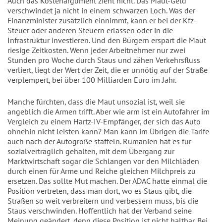
Auch das Kostenargument zieht nicht. Das Maut-Geld
verschwindet ja nicht in einem schwarzen Loch. Was der
Finanzminister zusätzlich einnimmt, kann er bei der Kfz-
Steuer oder anderen Steuern erlassen oder in die
Infrastruktur investieren. Und den Bürgern erspart die Maut
riesige Zeitkosten. Wenn jeder Arbeitnehmer nur zwei
Stunden pro Woche durch Staus und zähen Verkehrsfluss
verliert, liegt der Wert der Zeit, die er unnötig auf der Straße
verplempert, bei über 100 Milliarden Euro im Jahr.
Manche fürchten, dass die Maut unsozial ist, weil sie
angeblich die Armen trifft. Aber wie arm ist ein Autofahrer im
Vergleich zu einem Hartz-IV-Empfänger, der sich das Auto
ohnehin nicht leisten kann? Man kann im Übrigen die Tarife
auch nach der Autogröße staffeln. Rumänien hat es für
sozialverträglich gehalten, mit dem Übergang zur
Marktwirtschaft sogar die Schlangen vor den Milchläden
durch einen für Arme und Reiche gleichen Milchpreis zu
ersetzen. Das sollte Mut machen. Der ADAC hatte einmal die
Position vertreten, dass man dort, wo es Staus gibt, die
Straßen so weit verbreitern und verbessern muss, bis die
Staus verschwinden. Hoffentlich hat der Verband seine
Meinung geändert, denn diese Position ist nicht haltbar. Bei