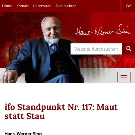
Direkt
Home
Kontakt
Impressum
Datenschutz
EN
zum
Inhalt
Search
Sea
Togg
navig
ifo Standpunkt Nr. 117: Maut
statt Stau
Autor/en
Hans-Werner Sinn