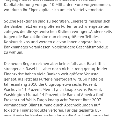
Kapitalerhöhung von gut 10 Milliarden Euro vorgenommen,
wo- durch ihr Eigenkapital sich um ein Viertel vermehrte.
Solche Reaktionen sind zu begrüßen. Einerseits müssen sich
die Banken jetzt einen größeren Puffer für schwierige Zeiten
zulegen, der die systemischen Risiken verringert. Andererseits
tragen die Bankaktionäre nun einen größeren Teil des
Konkursrisikos und werden die von ihnen angestellten
Bankmanager veranlassen, vorsichtigere Geschäftsmodelle
zu wählen.
Die neuen Regeln reichen aber keinesfalls aus. Basel III ist
strenger als Basel II – aber noch nicht streng genug. In der
Finanzkrise haben viele Banken weit größere Verluste
gehabt, als jetzt als Puffer eingefordert wird. So hatte bis
Jahresanfang 2010 die Citigroup etwa sechs Prozent,
Wachovia 13 Prozent, Merril Lynch knapp sechs Prozent,
Washington Mutual 14 Prozent, die Bank of America fünf
Prozent und Wells Fargo knapp acht Prozent ihrer 2007
vorhandenen Bilanzsumme durch Abschreibungen auf
toxische Finanzprodukte verloren. Für das gesamte US-
amerikanische Bankensystem lagen die Abschreibungen bei