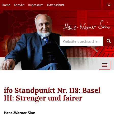
Direkt
Home
Kontakt
Impressum
Datenschutz
EN
zum
Inhalt
Search
Sea
Togg
navig
ifo Standpunkt Nr. 118: Basel
III: Strenger und fairer
Autor/en
Hans-Werner Sinn