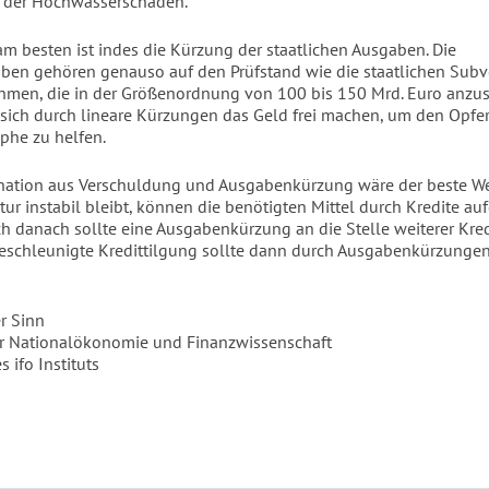
g der Hochwasserschäden.
 am besten ist indes die Kürzung der staatlichen Ausgaben. Die
ben gehören genauso auf den Prüfstand wie die staatlichen Sub
hmen, die in der Größenordnung von 100 bis 150 Mrd. Euro anzus
e sich durch lineare Kürzungen das Geld frei machen, um den Opfe
ophe zu helfen.
nation aus Verschuldung und Ausgabenkürzung wäre der beste W
tur instabil bleibt, können die benötigten Mittel durch Kredite au
h danach sollte eine Ausgabenkürzung an die Stelle weiterer Kredi
eschleunigte Kredittilgung sollte dann durch Ausgabenkürzungen 
r Sinn
ür Nationalökonomie und Finanzwissenschaft
s ifo Instituts