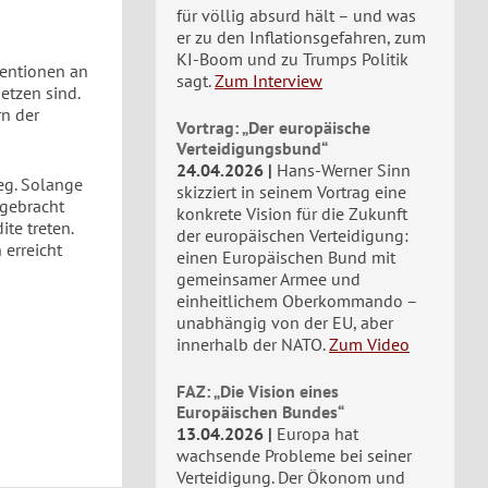
für völlig absurd hält – und was
er zu den Inflationsgefahren, zum
KI-Boom und zu Trumps Politik
ventionen an
sagt.
Zum Interview
etzen sind.
rn der
Vortrag: „Der europäische
Verteidigungsbund“
24.04.2026
Hans-Werner Sinn
eg. Solange
skizziert in seinem Vortrag eine
fgebracht
konkrete Vision für die Zukunft
te treten.
der europäischen Verteidigung:
erreicht
einen Europäischen Bund mit
gemeinsamer Armee und
einheitlichem Oberkommando –
unabhängig von der EU, aber
innerhalb der NATO.
Zum Video
FAZ: „Die Vision eines
Europäischen Bundes“
13.04.2026
Europa hat
wachsende Probleme bei seiner
Verteidigung. Der Ökonom und