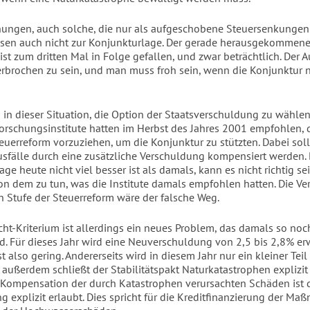
ungen, auch solche, die nur als aufgeschobene Steuersenkungen r
sen auch nicht zur Konjunkturlage. Der gerade herausgekommene
ist zum dritten Mal in Folge gefallen, und zwar beträchtlich. Der
erbrochen zu sein, und man muss froh sein, wenn die Konjunktur n
s in dieser Situation, die Option der Staatsverschuldung zu wählen
forschungsinstitute hatten im Herbst des Jahres 2001 empfohlen, 
teuerreform vorzuziehen, um die Konjunktur zu stützten. Dabei soll
fälle durch eine zusätzliche Verschuldung kompensiert werden. 
ge heute nicht viel besser ist als damals, kann es nicht richtig se
on dem zu tun, was die Institute damals empfohlen hatten. Die V
n Stufe der Steuerreform wäre der falsche Weg.
cht-Kriterium ist allerdings ein neues Problem, das damals so noc
. Für dieses Jahr wird eine Neuverschuldung von 2,5 bis 2,8% erw
t also gering. Andererseits wird in diesem Jahr nur ein kleiner Tei
d außerdem schließt der Stabilitätspakt Naturkatastrophen explizi
Kompensation der durch Katastrophen verursachten Schäden ist 
g explizit erlaubt. Dies spricht für die Kreditfinanzierung der M