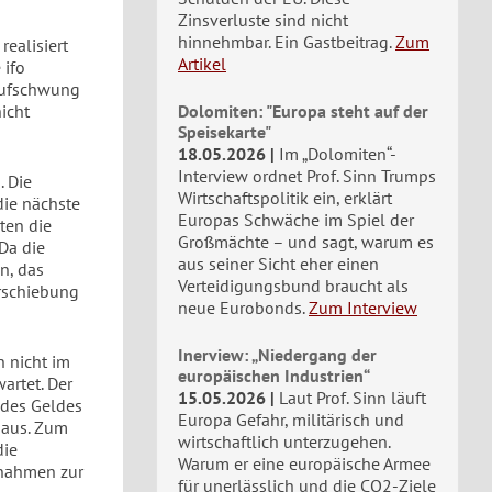
Zinsverluste sind nicht
hinnehmbar. Ein Gastbeitrag.
Zum
ealisiert
Artikel
 ifo
 Aufschwung
icht
Dolomiten: "Europa steht auf der
Speisekarte"
18.05.2026
Im „Dolomiten“-
Interview ordnet Prof. Sinn Trumps
. Die
Wirtschaftspolitik ein, erklärt
die nächste
Europas Schwäche im Spiel der
ten die
Großmächte – und sagt, warum es
Da die
aus seiner Sicht eher einen
in, das
Verteidigungsbund braucht als
erschiebung
neue Eurobonds.
Zum Interview
Inerview: „Niedergang der
h nicht im
europäischen Industrien“
artet. Der
15.05.2026
Laut Prof. Sinn läuft
l des Geldes
Europa Gefahr, militärisch und
t aus. Zum
wirtschaftlich unterzugehen.
die
Warum er eine europäische Armee
aßnahmen zur
für unerlässlich und die CO2-Ziele