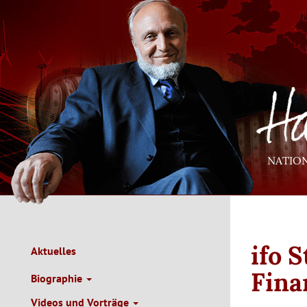
Direkt
zum
Inhalt
NATIO
ifo 
Aktuelles
Main
Navigation
Fina
Biographie
de
Videos und Vorträge