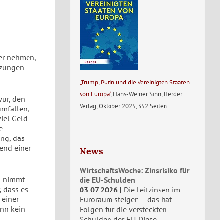
her nehmen,
rzungen
„Trump, Putin und die Vereinigten Staaten
von Europa“
, Hans-Werner Sinn, Herder
wur, den
Verlag, Oktober 2025, 352 Seiten.
umfallen,
viel Geld
e
ung, das
end einer
News
WirtschaftsWoche: Zinsrisiko für
s nimmt
die EU-Schulden
, dass es
03.07.2026
Die Leitzinsen im
 einer
Euroraum steigen – das hat
ann kein
Folgen für die versteckten
Schulden der EU. Diese