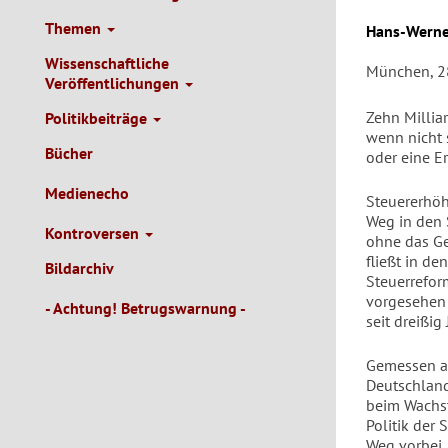
Themen
Autor/en
Hans-Werne
Wissenschaftliche
München, 2
Veröffentlichungen
Zehn Millia
Politikbeiträge
wenn nicht
Bücher
oder eine E
Medienecho
Steuererhöh
Weg in den 
Kontroversen
ohne das Ge
fließt in de
Bildarchiv
Steuerrefor
vorgesehen 
- Achtung! Betrugswarnung -
seit dreißi
Gemessen an
Deutschland
beim Wachst
Politik der
Weg vorbei,