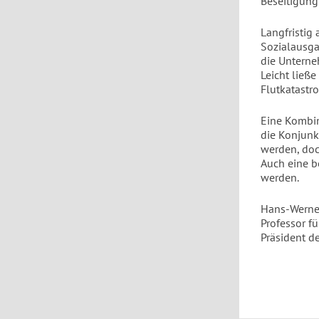
Beseitigun
Langfristig
Sozialausga
die Unterne
Leicht ließ
Flutkatastr
Eine Kombi
die Konjunk
werden, doc
Auch eine b
werden.
Hans-Werne
Professor f
Präsident de