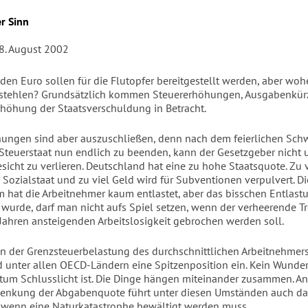
r Sinn
8. August 2002
rden Euro sollen für die Flutopfer bereitgestellt werden, aber wo
 stehlen? Grundsätzlich kommen Steuererhöhungen, Ausgabenkü
rhöhung der Staatsverschuldung in Betracht.
ungen sind aber auszuschließen, denn nach dem feierlichen Sch
Steuerstaat nun endlich zu beenden, kann der Gesetzgeber nicht 
sicht zu verlieren. Deutschland hat eine zu hohe Staatsquote. Zu 
n Sozialstaat und zu viel Geld wird für Subventionen verpulvert. Di
m hat die Arbeitnehmer kaum entlastet, aber das bisschen Entlast
wurde, darf man nicht aufs Spiel setzen, wenn der verheerende Tr
g Jahren ansteigenden Arbeitslosigkeit gebrochen werden soll.
 der Grenzsteuerbelastung des durchschnittlichen Arbeitnehmer
 unter allen OECD-Ländern eine Spitzenposition ein. Kein Wunder
um Schlusslicht ist. Die Dinge hängen miteinander zusammen. An
 Senkung der Abgabenquote führt unter diesen Umständen auch d
 wenn eine Naturkatastrophe bewältigt werden muss.