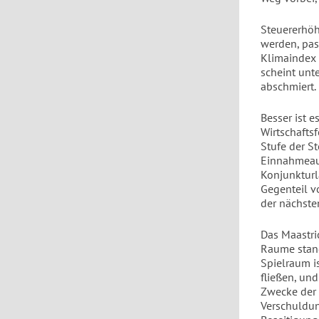
Steuererhöh
werden, pas
Klimaindex 
scheint unt
abschmiert.
Besser ist e
Wirtschafts
Stufe der S
Einnahmeaus
Konjunkturla
Gegenteil v
der nächste
Das Maastri
Raume stand
Spielraum is
fließen, un
Zwecke der 
Verschuldun