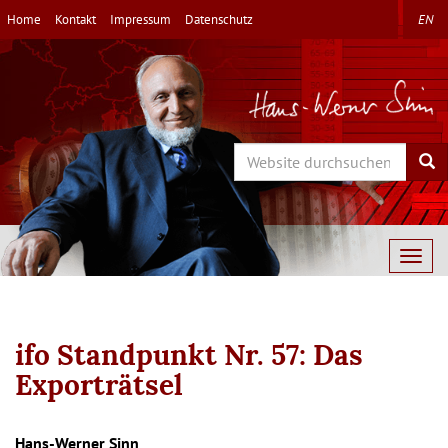
Direkt
Home
Kontakt
Impressum
Datenschutz
EN
zum
Inhalt
Search
Sea
Togg
navig
ifo Standpunkt Nr. 57: Das
Exporträtsel
Autor/en
Hans-Werner Sinn