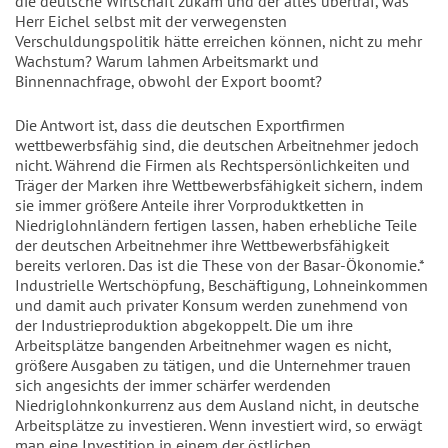
die deutsche Wirtschaft zukam und der alles übertraf, was
Herr Eichel selbst mit der verwegensten
Verschuldungspolitik hätte erreichen können, nicht zu mehr
Wachstum? Warum lahmen Arbeitsmarkt und
Binnennachfrage, obwohl der Export boomt?
Die Antwort ist, dass die deutschen Exportfirmen
wettbewerbsfähig sind, die deutschen Arbeitnehmer jedoch
nicht. Während die Firmen als Rechtspersönlichkeiten und
Träger der Marken ihre Wettbewerbsfähigkeit sichern, indem
sie immer größere Anteile ihrer Vorproduktketten in
Niedriglohnländern fertigen lassen, haben erhebliche Teile
der deutschen Arbeitnehmer ihre Wettbewerbsfähigkeit
bereits verloren. Das ist die These von der Basar-Ökonomie.*
Industrielle Wertschöpfung, Beschäftigung, Lohneinkommen
und damit auch privater Konsum werden zunehmend von
der Industrieproduktion abgekoppelt. Die um ihre
Arbeitsplätze bangenden Arbeitnehmer wagen es nicht,
größere Ausgaben zu tätigen, und die Unternehmer trauen
sich angesichts der immer schärfer werdenden
Niedriglohnkonkurrenz aus dem Ausland nicht, in deutsche
Arbeitsplätze zu investieren. Wenn investiert wird, so erwägt
man eine Investition in einem der östlichen