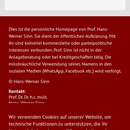
Dies ist die persönliche Homepage von Prof. Hans-
Werner Sinn. Sie dient der öffentlichen Aufklärung. Mit
ihr sind keinerlei kommerzielle oder parteipolitische
Interessen verbunden. Prof. Sinn ist nicht in der
Anlageberatung oder bei Kreditgeschäften tätig. Die
missbräuchliche Verwendung seines Namens in den
sozialen Medien (WhatsApp, Facebook etc.) wird verfolgt.
© Hans-Werner Sinn
Kontakt:
Prof. Dr. Dr. h.c. mult.
Hans-Werner Sinn,
Ludwig-Maximilians-Universität München
ifo Institut
Wir verwenden Cookies auf unserer Website, um
Poschingerstr. 5, 81679 München
technische Funktionen zu unterstützen, die Ihr
Telefon: +49(0)89/9224-1276