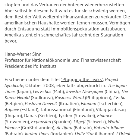
stopfen und das Vertrauen der Anleger wiederherzustellen.
Aber selbst in diesem Fall wird es für sie schwierig werden,
dem Rest der Welt weiterhin Finanzanlagen zu verkaufen. Die
amerikanischen Haushalte werden lernen müssen, Vermögen
durch Entsagung statt Immobilienspekulation aufzubauen.
Amerika steht ein schmerzhaftes Jahrzehnt der Stagnation
bevor.
Hans-Werner Sinn
Professor für Nationalökonomie und Finanzwissenschaft
Präsident des ifo Instituts
Erschienen unter dem Titel
"Plugging the Leaks"
,
Project
Syndicate
, Oktober 2008; ebenfalls abgedruckt in:
The Japan
Times
(Japan),
Les Echos
(Mali),
Investor Newspaper
(China),
The
Korea Herald
(Südkorea),
Business World
(Philippinen),
L’Echo
(Belgien),
Poslovni Dnevnik
(Kroatien),
Ekonom
(Tschechien),
Aripaev
(Estland), Taloussanomat (Finnland), Vilaggazdasag
(Ungarn), Danas (Serbien), Tyzden (Slowakei),
Finance
(Slowenien),
Expansion
(Spanien),
L’Agefi
(Schweiz),
World
Finance
(Großbritannien),
Al Tijara
(Bahrain),
Bahrain Tribune
(Bahrain),
Jordan Times
(Jordanien),
Daily Star
(Libanon),
L’Orient