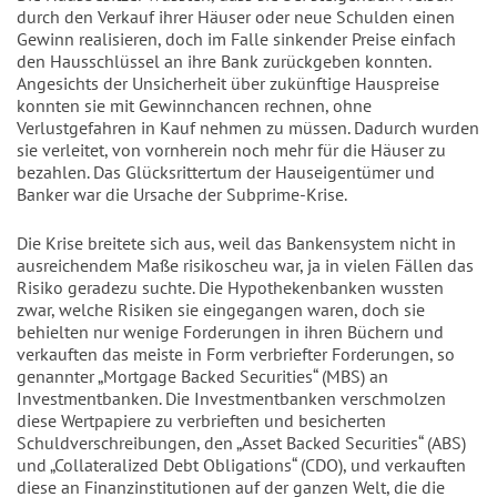
durch den Verkauf ihrer Häuser oder neue Schulden einen
Gewinn realisieren, doch im Falle sinkender Preise einfach
den Hausschlüssel an ihre Bank zurückgeben konnten.
Angesichts der Unsicherheit über zukünftige Hauspreise
konnten sie mit Gewinnchancen rechnen, ohne
Verlustgefahren in Kauf nehmen zu müssen. Dadurch wurden
sie verleitet, von vornherein noch mehr für die Häuser zu
bezahlen. Das Glücksrittertum der Hauseigentümer und
Banker war die Ursache der Subprime-Krise.
Die Krise breitete sich aus, weil das Bankensystem nicht in
ausreichendem Maße risikoscheu war, ja in vielen Fällen das
Risiko geradezu suchte. Die Hypothekenbanken wussten
zwar, welche Risiken sie eingegangen waren, doch sie
behielten nur wenige Forderungen in ihren Büchern und
verkauften das meiste in Form verbriefter Forderungen, so
genannter „Mortgage Backed Securities“ (MBS) an
Investmentbanken. Die Investmentbanken verschmolzen
diese Wertpapiere zu verbrieften und besicherten
Schuldverschreibungen, den „Asset Backed Securities“ (ABS)
und „Collateralized Debt Obligations“ (CDO), und verkauften
diese an Finanzinstitutionen auf der ganzen Welt, die die