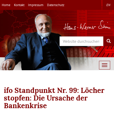
Direkt
Home
Kontakt
Impressum
Datenschutz
EN
zum
Inhalt
Search
Sea
Togg
navig
ifo Standpunkt Nr. 99: Löcher
stopfen: Die Ursache der
Bankenkrise