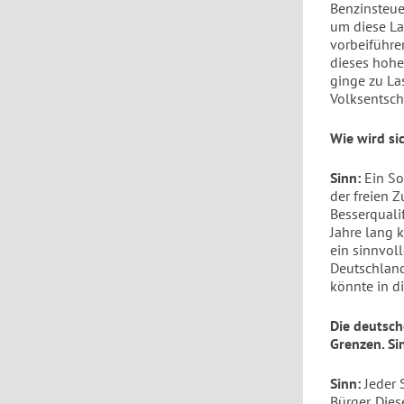
Benzinsteue
um diese La
vorbeiführe
dieses hohe
ginge zu La
Volksentsc
Wie wird si
Sinn:
Ein Soz
der freien 
Besserquali
Jahre lang 
ein sinnvol
Deutschland
könnte in d
Die deutsch
Grenzen. Si
Sinn:
Jeder 
Bürger. Die