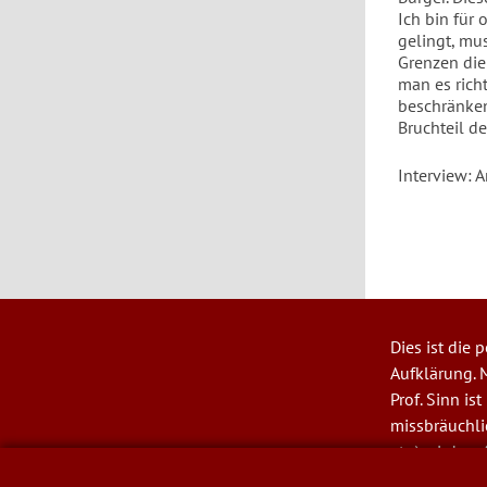
Ich bin für
gelingt, mu
Grenzen die
man es rich
beschränken
Bruchteil de
Interview: 
Dies ist die
User
Aufklärung. M
account
Prof. Sinn is
menu
missbräuchl
etc.) wird ver