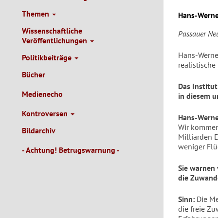
Themen
Hans-Werne
Wissenschaftliche
Passauer Ne
Veröffentlichungen
Hans-Werner 
Politikbeiträge
realistische
Bücher
Das Institu
Medienecho
in diesem u
Kontroversen
Hans-Werne
Wir kommen 
Bildarchiv
Milliarden 
weniger Flü
- Achtung! Betrugswarnung -
Sie warnen 
die Zuwand
Sinn:
Die Me
die freie Z