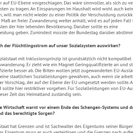
r auf EU-Ebene vorgeschlagen. Das wäre sinnvoller, als sich zu v
sten zu tragen. An Einsparungen im Haushalt wird wohl auch kei
n, will man nicht wieder zu einer Politik der Verschuldung zurück
 Maß an freier Zuwanderung weiter anhält, wird es auf jeden Fall 
sten der hier lebenden Bevölkerung. Darüber sollte es eine
heidung geben. Zumindest müsste der Bundestag darüber abstimm
ch der Flüchtlingsstrom auf unser Sozialsystem auswirken?
ialstaat mit Inklusionsprinzip ist grundsätzlich nicht kompatibel 
Zuwanderung. Er zieht wie ein Magnet Geringqualifizierte an und s
fizierte besser ab. Die Briten wollen jetzt zugewanderten EU-Auslä
keine staatlichen Sozialleistungen gewähren, auch wenn sie arbeite
ler Vorschlag, der auf der Ebene der EU umgesetzt werden sollte. 
 sollte hier restriktiver vorgehen. Für Sozialleistungen von EU-A
ieser Zeit das Heimatland zuständig sein.
e Wirtschaft warnt vor einem Ende des Schengen-Systems und d
nd das berechtigte Sorgen?
Staat hat Grenzen und ist Sachwalter des Eigentums seiner Bürge
ses Eigentum muss er auch verteidigen und die Grenzen nach auße