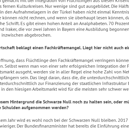
 gemacht mit der Integration von Flüchtlingen aus diesen Krisenl
fernen Kulturkreisen. Nur wenige sind gut ausgebildet. Die Hälft
 in den Aufnahmelagern in der Türkei haben nicht einmal Kenntnis
ie können nicht rechnen, und wenn sie überhaupt lesen können, d
che Schrift. Es gibt einen hohen Anteil an Analphabeten. 70 Prozent
d Iraker, die vor zwei Jahren in Bayern eine Ausbildung begonne
 inzwischen abgebrochen.
rtschaft beklagt einen Fachkräftemangel. Liegt hier nicht auch e
ffnung, dass Flüchtlinge den Fachkräftemangel verringern können
en. Selbst wenn man von einer sehr erfolgreichen Integration der 
itsmarkt ausgeht, werden sie in aller Regel eine hohe Zahl von Ne
fängern sein. Das liegt daran, dass die, die unterdurchschnittlic
erdurchschnittlich zur Finanzierung der staatlichen Infrastruktur 
g in den hiesigen Arbeitsmarkt wird für die meisten sehr schwer we
esem Hintergrund die Schwarze Null noch zu halten sein, oder mü
e Schulden aufgenommen werden?
sem Jahr wird es wohl noch bei der Schwarzen Null bleiben. 2017
wieriger. Der Bundesfinanzminister hat bereits die Einführung eine