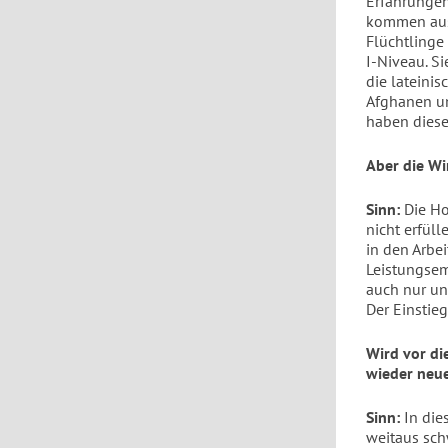
Erfahrungen
kommen aus 
Flüchtlinge
I-Niveau. S
die lateinis
Afghanen un
haben diese
Aber die Wi
Sinn:
Die Ho
nicht erfüll
in den Arbe
Leistungsemp
auch nur unt
Der Einstie
Wird vor di
wieder neu
Sinn:
In die
weitaus sch