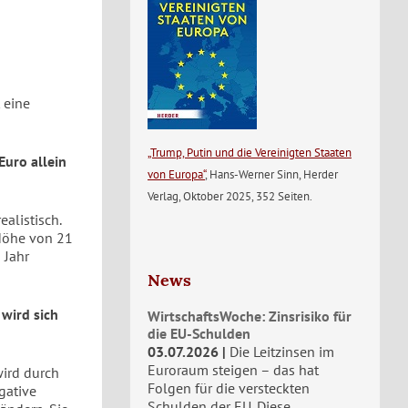
 eine
„Trump, Putin und die Vereinigten Staaten
Euro allein
von Europa“
, Hans-Werner Sinn, Herder
Verlag, Oktober 2025, 352 Seiten.
alistisch.
 Höhe von 21
 Jahr
News
 wird sich
WirtschaftsWoche: Zinsrisiko für
die EU-Schulden
03.07.2026
Die Leitzinsen im
Euroraum steigen – das hat
wird durch
Folgen für die versteckten
gative
Schulden der EU. Diese