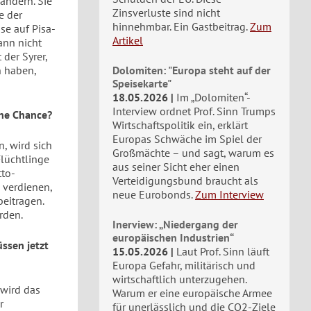
ändern. Sie
Zinsverluste sind nicht
e der
hinnehmbar. Ein Gastbeitrag.
Zum
se auf Pisa-
Artikel
ann nicht
 der Syrer,
n haben,
Dolomiten: "Europa steht auf der
Speisekarte"
18.05.2026
Im „Dolomiten“-
Interview ordnet Prof. Sinn Trumps
ine Chance?
Wirtschaftspolitik ein, erklärt
Europas Schwäche im Spiel der
, wird sich
Großmächte – und sagt, warum es
Flüchtlinge
aus seiner Sicht eher einen
tto-
Verteidigungsbund braucht als
h verdienen,
neue Eurobonds.
Zum Interview
beitragen.
rden.
Inerview: „Niedergang der
europäischen Industrien“
ssen jetzt
15.05.2026
Laut Prof. Sinn läuft
Europa Gefahr, militärisch und
wirtschaftlich unterzugehen.
 wird das
Warum er eine europäische Armee
r
für unerlässlich und die CO2-Ziele