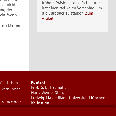
frühere Präsident des ifo Institutes
och nicht
hat einen radikalen Vorschlag, um
ung der
die Europäer zu stärken.
Zum
icht. Wenn
Artikel
 ein kleiner
Kontakt:
fentlichen
Prof. Dr. Dr. h.c. mult.
n verbunden.
Hans-Werner Sinn,
Ludwig-Maximilians-Universität München
pp, Facebook
ifo Institut
Poschingerstr. 5, 81679 München
Telefon: +49(0)89/9224-1276