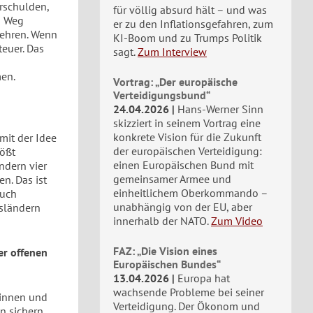
erschulden,
für völlig absurd hält – und was
n Weg
er zu den Inflationsgefahren, zum
kehren. Wenn
KI-Boom und zu Trumps Politik
teuer. Das
sagt.
Zum Interview
en.
Vortrag: „Der europäische
Verteidigungsbund“
24.04.2026
Hans-Werner Sinn
skizziert in seinem Vortrag eine
konkrete Vision für die Zukunft
mit der Idee
der europäischen Verteidigung:
tößt
einen Europäischen Bund mit
ndern vier
gemeinsamer Armee und
n. Das ist
einheitlichem Oberkommando –
Auch
unabhängig von der EU, aber
usländern
innerhalb der NATO.
Zum Video
FAZ: „Die Vision eines
er offenen
Europäischen Bundes“
13.04.2026
Europa hat
wachsende Probleme bei seiner
rinnen und
Verteidigung. Der Ökonom und
n sichern.