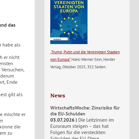
und das
r habe als
„Trump, Putin und die Vereinigten Staaten
h er nicht
von Europa“
, Hans-Werner Sinn, Herder
tensten
Verlag, Oktober 2025, 352 Seiten.
 Versuchen,
iederum
rt, Ende
st gilt als
News
WirtschaftsWoche: Zinsrisiko für
die EU-Schulden
e mischte er
03.07.2026
Die Leitzinsen im
er
Euroraum steigen – das hat
 könne die
Folgen für die versteckten
wem zu
Schulden der EU. Diese