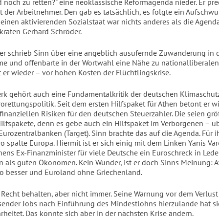
 noch zu retten?" eine neoklassische Reformagenda nieder. Er pre
t der Arbeitnehmer. Den gab es tatsächlich, es folgte ein Aufschwu
 einen aktivierenden Sozialstaat war nichts anderes als die Agenda
raten Gerhard Schröder.
r schrieb Sinn über eine angeblich ausufernde Zuwanderung in 
me und offenbarte in der Wortwahl eine Nähe zu nationalliberalen
 er wieder – vor hohen Kosten der Flüchtlingskrise.
rk gehört auch eine Fundamentalkritik der deutschen Klimaschutz
orettungspolitik. Seit dem ersten Hilfspaket für Athen betont er 
finanziellen Risiken für den deutschen Steuerzahler. Die seien grö
 Hilfspakete, denn es gebe auch ein Hilfspaket im Verborgenen – ü
Eurozentralbanken (Target). Sinn brachte das auf die Agenda. Für i
ro spalte Europa. Hiermit ist er sich einig mit dem Linken Yanis Var
ens Ex-Finanzminister für viele Deutsche ein Euroschreck in Leder
nn als guten Ökonomen. Kein Wunder, ist er doch Sinns Meinung: 
o besser und Euroland ohne Griechenland.
t Recht behalten, aber nicht immer. Seine Warnung vor dem Verlust
ender Jobs nach Einführung des Mindestlohns hierzulande hat si
heitet. Das könnte sich aber in der nächsten Krise ändern.