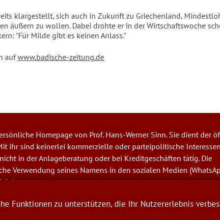
reits klargestellt, sich auch in Zukunft zu Griechenland, Mindestl
en äußern zu wollen. Dabei drohte er in der Wirtschaftswoche sc
kern: "Für Milde gibt es keinen Anlass."
n auf
www.badische-zeitung.de
 persönliche Homepage von Prof. Hans-Werner Sinn. Sie dient der öf
it ihr sind keinerlei kommerzielle oder parteipolitische Interesse
t nicht in der Anlageberatung oder bei Kreditgeschäften tätig. Die
iche Verwendung seines Namens in den sozialen Medien (WhatsA
folgt.
er Sinn
e Funktionen zu unterstützen, die Ihr Nutzererlebnis verbes