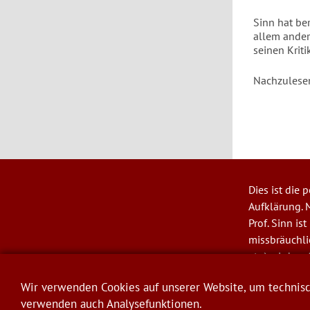
Sinn hat be
allem ander
seinen Kriti
Nachzulese
Dies ist die
User
Aufklärung. M
account
Prof. Sinn is
menu
missbräuchl
etc.) wird ver
© Hans-Wern
Wir verwenden Cookies auf unserer Website, um technisch
verwenden auch Analysefunktionen.