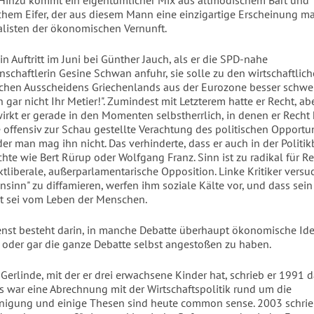
. Hinzu kommt ein eigentümlicher Mix aus altmodischem Bart und
chem Eifer, der aus diesem Mann eine einzigartige Erscheinung m
isten der ökonomischen Vernunft.
n Auftritt im Juni bei Günther Jauch, als er die SPD-nahe
enschaftlerin Gesine Schwan anfuhr, sie solle zu den wirtschaftlic
chen Ausscheidens Griechenlands aus der Eurozone besser schw
h gar nicht Ihr Metier!". Zumindest mit Letzterem hatte er Recht, ab
rkt er gerade in den Momenten selbstherrlich, in denen er Recht 
e offensiv zur Schau gestellte Verachtung des politischen Opportu
r man mag ihn nicht. Das verhinderte, dass er auch in der Politi
hte wie Bert Rürup oder Wolfgang Franz. Sinn ist zu radikal für Rea
ktliberale, außerparlamentarische Opposition. Linke Kritiker versu
Unsinn" zu diffamieren, werfen ihm soziale Kälte vor, und dass sei
nt sei vom Leben der Menschen.
enst besteht darin, in manche Debatte überhaupt ökonomische Id
 oder gar die ganze Debatte selbst angestoßen zu haben.
 Gerlinde, mit der er drei erwachsene Kinder hat, schrieb er 1991 
 Es war eine Abrechnung mit der Wirtschaftspolitik rund um die
nigung und einige Thesen sind heute common sense. 2003 schrieb 