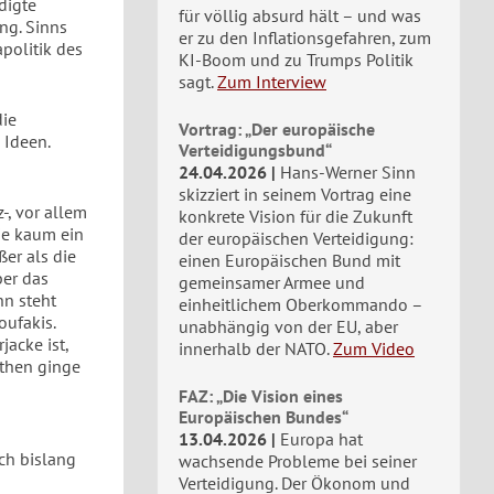
digte
für völlig absurd hält – und was
ng. Sinns
er zu den Inflationsgefahren, zum
politik des
KI-Boom und zu Trumps Politik
sagt.
Zum Interview
die
Vortrag: „Der europäische
 Ideen.
Verteidigungsbund“
24.04.2026
Hans-Werner Sinn
skizziert in seinem Vortrag eine
-, vor allem
konkrete Vision für die Zukunft
wie kaum ein
der europäischen Verteidigung:
ßer als die
einen Europäischen Bund mit
ber das
gemeinsamer Armee und
hn steht
einheitlichem Oberkommando –
oufakis.
unabhängig von der EU, aber
jacke ist,
innerhalb der NATO.
Zum Video
Athen ginge
FAZ: „Die Vision eines
Europäischen Bundes“
13.04.2026
Europa hat
ch bislang
wachsende Probleme bei seiner
Verteidigung. Der Ökonom und