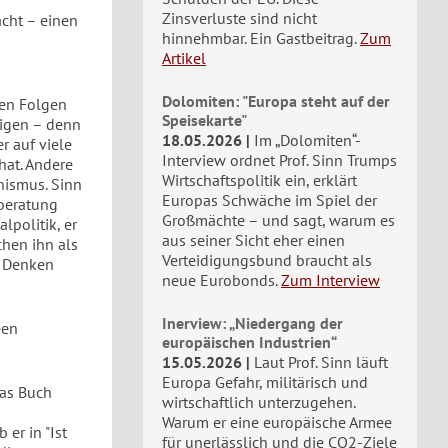
Zinsverluste sind nicht
acht – einen
hinnehmbar. Ein Gastbeitrag.
Zum
Artikel
Dolomiten: "Europa steht auf der
hen Folgen
Speisekarte"
eigen – denn
18.05.2026
Im „Dolomiten“-
er auf viele
Interview ordnet Prof. Sinn Trumps
hat. Andere
Wirtschaftspolitik ein, erklärt
nismus. Sinn
Europas Schwäche im Spiel der
kberatung
Großmächte – und sagt, warum es
lpolitik, er
aus seiner Sicht eher einen
chen ihn als
Verteidigungsbund braucht als
n Denken
neue Eurobonds.
Zum Interview
Inerview: „Niedergang der
een
europäischen Industrien“
15.05.2026
Laut Prof. Sinn läuft
Europa Gefahr, militärisch und
das Buch
wirtschaftlich unterzugehen.
Warum er eine europäische Armee
er in "Ist
für unerlässlich und die CO2-Ziele