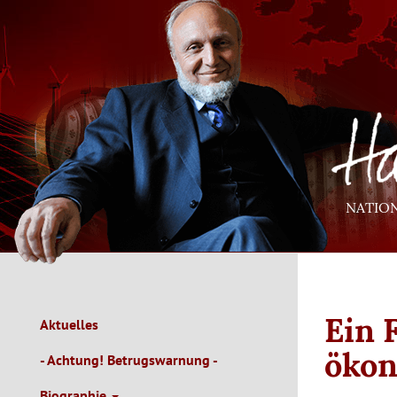
Direkt
zum
Inhalt
NATIO
Ein 
Aktuelles
Main
Navigation
ökon
- Achtung! Betrugswarnung -
de
Biographie