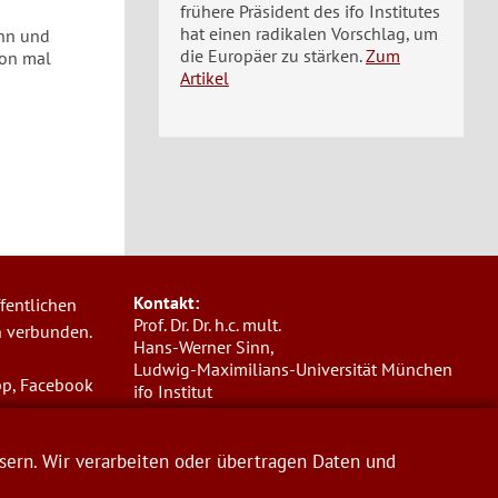
frühere Präsident des ifo Institutes
hat einen radikalen Vorschlag, um
ohn und
die Europäer zu stärken.
Zum
hon mal
Artikel
Kontakt:
fentlichen
Prof. Dr. Dr. h.c. mult.
n verbunden.
Hans-Werner Sinn,
Ludwig-Maximilians-Universität München
pp, Facebook
ifo Institut
Poschingerstr. 5, 81679 München
Telefon: +49(0)89/9224-1276
E-Mail:
sinn@ifo.de
sern. Wir verarbeiten oder übertragen Daten und