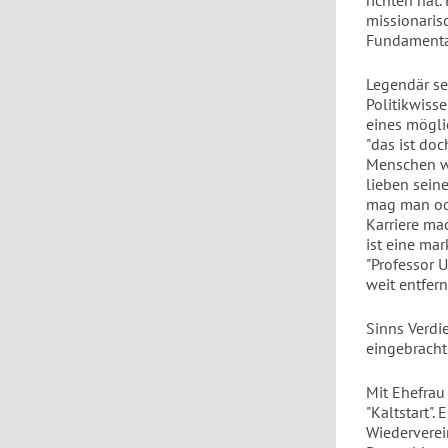
richten hat
missionaris
Fundamental
Legendär sei
Politikwiss
eines mögli
"das ist doc
Menschen wi
lieben sein
mag man ode
Karriere mac
ist eine mar
"Professor 
weit entfer
Sinns Verdi
eingebracht
Mit Ehefrau
"Kaltstart".
Wiederverei