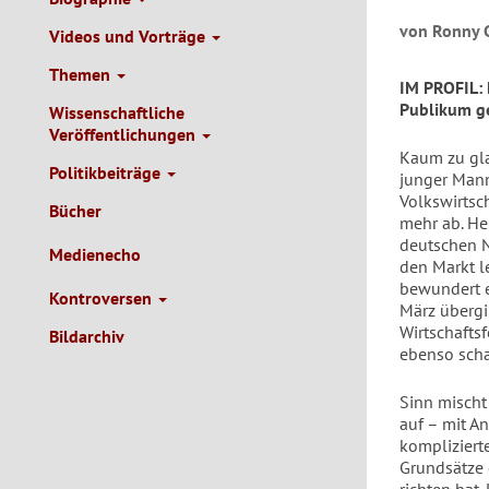
von Ronny G
Videos und Vorträge
Themen
IM PROFIL: 
Publikum ge
Wissenschaftliche
Veröffentlichungen
Kaum zu gla
Politikbeiträge
junger Mann
Volkswirtsc
Bücher
mehr ab. He
deutschen N
Medienecho
den Markt l
bewundert e
Kontroversen
März übergi
Wirtschafts
Bildarchiv
ebenso scha
Sinn mischt
auf – mit A
komplizierte
Grundsätze 