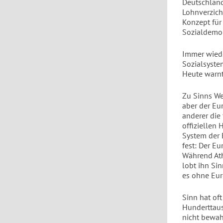
Deutschland
Lohnverzich
Konzept für
Sozialdemok
Immer wiede
Sozialsyste
Heute warnt
Zu Sinns We
aber der Eur
anderer die 
offiziellen
System der 
fest: Der Eu
Während Ath
lobt ihn Si
es ohne Eur
Sinn hat of
Hunderttaus
nicht bewahr