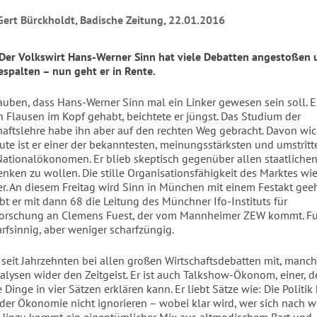
ert Bürckholdt, Badische Zeitung, 22.01.2016
Der Volkswirt Hans-Werner Sinn hat viele Debatten angestoßen 
spalten – nun geht er in Rente.
uben, dass Hans-Werner Sinn mal ein Linker gewesen sein soll. E
 Flausen im Kopf gehabt, beichtete er jüngst. Das Studium der
haftslehre habe ihn aber auf den rechten Weg gebracht. Davon wic
ute ist er einer der bekanntesten, meinungsstärksten und umstrit
ationalökonomen. Er blieb skeptisch gegenüber allen staatlichen
enken zu wollen. Die stille Organisationsfähigkeit des Marktes w
r. An diesem Freitag wird Sinn in München mit einem Festakt geeh
bt er mit dann 68 die Leitung des Münchner Ifo-Instituts für
forschung an Clemens Fuest, der vom Mannheimer ZEW kommt. Fue
rfsinnig, aber weniger scharfzüngig.
 seit Jahrzehnten bei allen großen Wirtschaftsdebatten mit, manch
nalysen wider den Zeitgeist. Er ist auch Talkshow-Ökonom, einer, d
 Dinge in vier Sätzen erklären kann. Er liebt Sätze wie: Die Politik
der Ökonomie nicht ignorieren – wobei klar wird, wer sich nach 