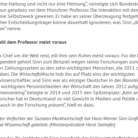
eine Haltung und nicht nur eine Meinung“, verneigte sich Bundes
n geradezu vor dem Münchner Professor. Die Interaktion mit d
n nie Selbstzweck gewesen. Er habe an seiner Überzeugung festgeh
scher Entscheidungsträger könne dauerhaft ignorieren, was Sinn „d
ie“ nenne.
ilt dem Professor meist voraus
-Chef um die Welt reist, eilt ihm sein Ruhm meist voraus: Für die 
pendent
gehört Sinn zum Beispiel wegen seiner Forschungen zum
n Zahlungssystem zu den zehn wichtigsten Menschen, die 2011 d
aben. Die
WirtschaftsWoche
hob ihn auf Platz eins der wichtigsten
wissenschaftler, und Sinn war als einziger Deutscher in der
Bloomb
 wichtigsten Persönlichkeiten der Wirtschaft des Jahres 2012 aufg
menranking“ belegte er 2014 und 2015 den Spitzenplatz: „Kein a
orscher hat in Deutschland so viel Gewicht in Medien und Politik 
 auch in der Forschung präsent“, hieß es dazu.
ter Verfechter der Sozialen Marktwirtschaft hat Hans-Werner Sinn Groß
d Wissenschaft geleistet. (Ministerpräsident Horst Seehofer)