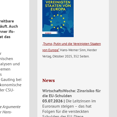
reitbare
äuft. Auch
ner ifo-
at das
„Trump, Putin und die Vereinigten Staaten
von Europa“
, Hans-Werner Sinn, Herder
r
Verlag, Oktober 2025, 352 Seiten.
mischen
nalysen und
quemen
ns
 Gauting bei
News
 ökonomische
der CSU-
WirtschaftsWoche: Zinsrisiko für
die EU-Schulden
03.07.2026
Die Leitzinsen im
Euroraum steigen – das hat
he Argumente
Folgen für die versteckten
r Hans-
Schulden der EU. Diese