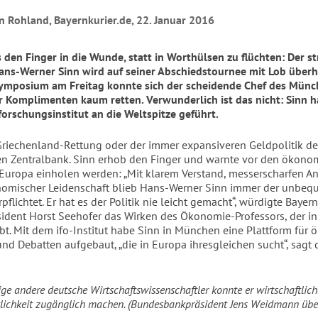
n Rohland, Bayernkurier.de, 22. Januar 2016
s den Finger in die Wunde, statt in Worthülsen zu flüchten: Der st
ans-Werner Sinn wird auf seiner Abschiedstournee mit Lob überh
ymposium am Freitag konnte sich der scheidende Chef des Münch
or Komplimenten kaum retten. Verwunderlich ist das nicht: Sinn h
forschungsinstitut an die Weltspitze geführt.
Griechenland-Rettung oder der immer expansiveren Geldpolitik de
n Zentralbank. Sinn erhob den Finger und warnte vor den ökono
 Europa einholen werden: „Mit klarem Verstand, messerscharfen A
nomischer Leidenschaft blieb Hans-Werner Sinn immer der unbe
pflichtet. Er hat es der Politik nie leicht gemacht“, würdigte Bayer
sident Horst Seehofer das Wirken des Ökonomie-Professors, der in
t. Mit dem ifo-Institut habe Sinn in München eine Plattform für
nd Debatten aufgebaut, „die in Europa ihresgleichen sucht“, sagt 
ge andere deutsche Wirtschaftswissenschaftler konnte er wirtschaftlic
ntlichkeit zugänglich machen. (Bundesbankpräsident Jens Weidmann übe