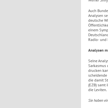
Werner Sinn)
Auch Bundes
Analysen se
deutsche Wi
Öffentlichk
einem Sympo
Deutschland
Radio- und 
Analysen mi
Seine Analy
Sarkasmus u
drucken kann
scheidende 
die damit S
(EZB) samt 
die Leviten.
Sie haben ei