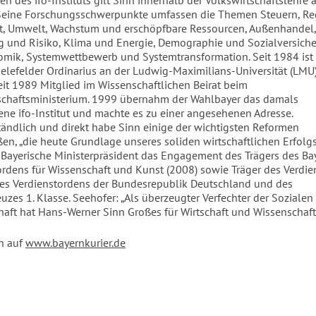
 des ifo-Instituts gilt Sinn innerhalb der Volkswirtschaftslehre a
 Seine Forschungsschwerpunkte umfassen die Themen Steuern, Re
t, Umwelt, Wachstum und erschöpfbare Ressourcen, Außenhandel,
g und Risiko, Klima und Energie, Demographie und Sozialversich
ik, Systemwettbewerb und Systemtransformation. Seit 1984 ist 
ielefelder Ordinarius an der Ludwig-Maximilians-Universität (LMU)
it 1989 Mitglied im Wissenschaftlichen Beirat beim
chaftsministerium. 1999 übernahm der Wahlbayer das damals
ne ifo-Institut und machte es zu einer angesehenen Adresse.
ändlich und direkt habe Sinn einige der wichtigsten Reformen
en, „die heute Grundlage unseres soliden wirtschaftlichen Erfolgs 
 Bayerische Ministerpräsident das Engagement des Trägers des Ba
rdens für Wissenschaft und Kunst (2008) sowie Träger des Verdie
s Verdienstordens der Bundesrepublik Deutschland und des
uzes 1. Klasse. Seehofer: „Als überzeugter Verfechter der Sozialen
haft hat Hans-Werner Sinn Großes für Wirtschaft und Wissenschaft 
n auf
www.bayernkurier.de