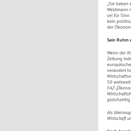
„Sie haben 
Weidmann nu
sei für Sin
kein politi
der Ökonom
Sein Ruhm e
Wenn der ifo
Zeitung
Inde
europäische
verändert h
Wirtschafts
50 weltweit
FAZ
-„Ökono
Wirtschaftsf
gleichzeitig
Als überzeug
Wirtschaft un