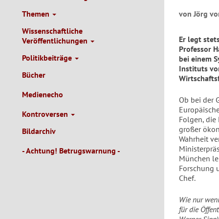
Themen
von Jörg vo
Wissenschaftliche
Er legt stet
Veröffentlichungen
Professor H
Politikbeiträge
bei einem S
Instituts v
Bücher
Wirtschafts
Medienecho
Ob bei der 
Europäische
Kontroversen
Folgen, die
großer öko
Bildarchiv
Wahrheit ver
Ministerprä
- Achtung! Betrugswarnung -
München leb
Forschung u
Chef.
Wie nur weni
für die Öffe