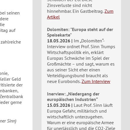
Zinsverluste sind nicht
hinnehmbar. Ein Gastbeitrag.
Zum
bei seinen
Artikel
dere
die
Dolomiten: "Europa steht auf der
itag auf
Speisekarte"
18.05.2026
Im „Dolomiten“-
 zahlreiche
Interview ordnet Prof. Sinn Trumps
Wirtschaftspolitik ein, erklärt
Europas Schwäche im Spiel der
Großmächte – und sagt, warum es
aus seiner Sicht eher einen
onie,
Verteidigungsbund braucht als
Keller Geld
neue Eurobonds.
Zum Interview
tisierte der
enbanken,
Inerview: „Niedergang der
 Zentralbank
europäischen Industrien“
ieder gerne
15.05.2026
Laut Prof. Sinn läuft
Europa Gefahr, militärisch und
wirtschaftlich unterzugehen.
ner Sinn)
Warum er eine europäische Armee
für unerlässlich und die CO2-Ziele