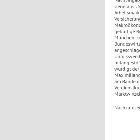
Nach Angaben
Generalist.
Arbeitsmark
Versicherun
Makroökonom
gebürtige B
München, se
Bundeswirts
angeschlage
Unmissverst
mitangestoß
würdigt der
Maximiliano
am Bande de
Verdienstkre
Marktwirtsc
Nachzulese