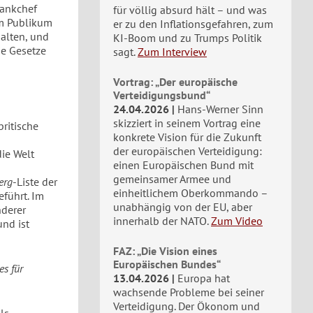
bankchef
für völlig absurd hält – und was
em Publikum
er zu den Inflationsgefahren, zum
alten, und
KI-Boom und zu Trumps Politik
ie Gesetze
sagt.
Zum Interview
Vortrag: „Der europäische
Verteidigungsbund“
24.04.2026
Hans-Werner Sinn
skizziert in seinem Vortrag eine
britische
konkrete Vision für die Zukunft
der europäischen Verteidigung:
ie Welt
einen Europäischen Bund mit
gemeinsamer Armee und
erg
-Liste der
einheitlichem Oberkommando –
eführt. Im
unabhängig von der EU, aber
nderer
innerhalb der NATO.
Zum Video
und ist
FAZ: „Die Vision eines
Europäischen Bundes“
es für
13.04.2026
Europa hat
wachsende Probleme bei seiner
Verteidigung. Der Ökonom und