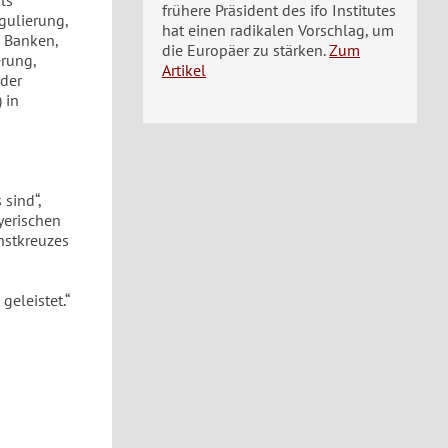
ls
frühere Präsident des ifo Institutes
gulierung,
hat einen radikalen Vorschlag, um
 Banken,
die Europäer zu stärken.
Zum
erung,
Artikel
der
 in
sind“,
yerischen
nstkreuzes
geleistet.“