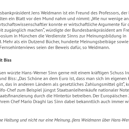
bankpräsident Jens Weidmann ist ein Freund des Professors, der 
lten ein Blatt vor den Mund nahm und nimmt: „Wie nur wenige an
rtschaftswissenschaftler konnte er wirtschaftliche Argumente für 
eit zugänglich machen“, würdigte der Bundesbankpräsident am Fre
sium in München die Verdienste Sinns zur Meinungsbildung in
. Mehr als ein Dutzend Bücher, hunderte Meinungsbeiträge sowie
Fernsehinterviews seien der Beweis dafür, so Weidmann.
t Biss
sen würzte Hans-Werner Sinn gerne mit einem kräftigen Schuss Ir
nd Biss: „Das Schöne an dem Euro ist, dass man sich im eigenen 
, das in anderen Ländern als gesetzliches Zahlungsmittel gilt“, kri
ifo-Chef zum Beispiel jüngst Staatsanleihenkäufe nationaler Not
taatsfinanzierung durch die Hintertür betreiben. Der Europäischen
ihrem Chef Mario Draghi las Sinn dabei bekanntlich auch immer w
ne Haltung und nicht nur eine Meinung. (Jens Weidmann über Hans-Wer