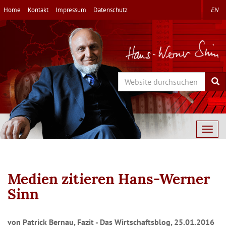
Direkt
Home
Kontakt
Impressum
Datenschutz
EN
zum
Inhalt
Search
Sea
Togg
navig
Medien zitieren Hans-Werner
Sinn
von Patrick Bernau, Fazit - Das Wirtschaftsblog, 25.01.2016