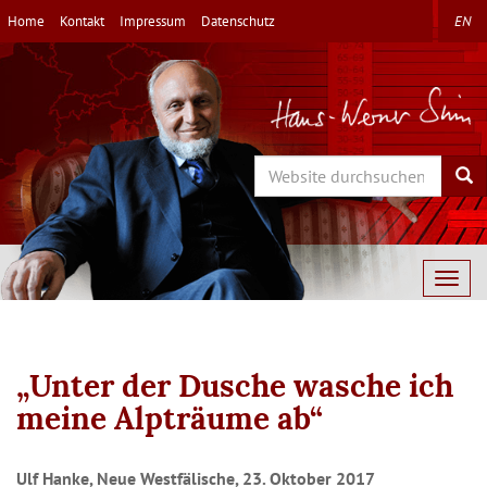
Direkt
Home
Kontakt
Impressum
Datenschutz
EN
zum
Inhalt
Search
Sea
Togg
navig
„Unter der Dusche wasche ich
meine Alpträume ab“
Ulf Hanke, Neue Westfälische, 23. Oktober 2017