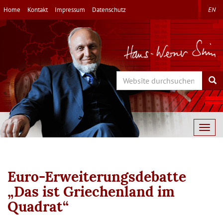
Direkt
Home
Kontakt
Impressum
Datenschutz
EN
zum
Inhalt
Search
Sea
Togg
navig
Euro-Erweiterungsdebatte
„Das ist Griechenland im
Quadrat“