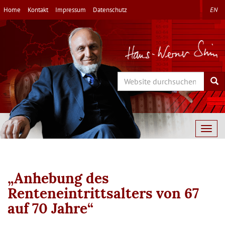
Direkt
Home
Kontakt
Impressum
Datenschutz
EN
zum
Inhalt
Search
Sea
Togg
navig
„Anhebung des
Renteneintrittsalters von 67
auf 70 Jahre“