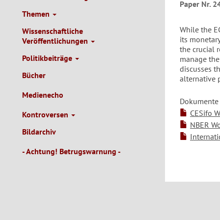
Paper Nr. 2
Themen
While the EC
Wissenschaftliche
its monetar
Veröffentlichungen
the crucial 
Politikbeiträge
manage the 
discusses t
Bücher
alternative
Medienecho
Dokumente
CESifo W
Kontroversen
NBER Wor
Bildarchiv
Internati
- Achtung! Betrugswarnung -