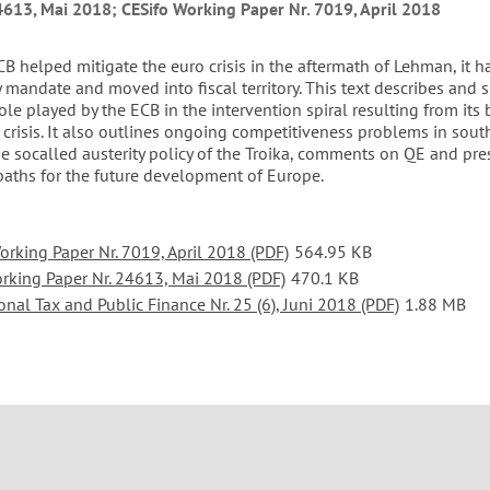
4613, Mai 2018; CESifo Working Paper Nr. 7019, April 2018
B helped mitigate the euro crisis in the aftermath of Lehman, it h
y mandate and moved into fiscal territory. This text describes and
role played by the ECB in the intervention spiral resulting from its 
crisis. It also outlines ongoing competitiveness problems in sout
he socalled austerity policy of the Troika, comments on QE and pr
 paths for the future development of Europe.
orking Paper Nr. 7019, April 2018 (PDF)
564.95 KB
king Paper Nr. 24613, Mai 2018 (PDF)
470.1 KB
onal Tax and Public Finance Nr. 25 (6), Juni 2018 (PDF)
1.88 MB