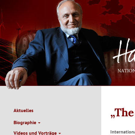
Direkt
zum
Inhalt
NATIO
„The
Aktuelles
Main
Navigation
Biographie
de
Internation
Videos und Vorträge