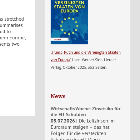
as stretched
 summarises
bid to
hern Europe,
esents two
„Trump, Putin und die Vereinigten Staaten
von Europa“
, Hans-Werner Sinn, Herder
Verlag, Oktober 2025, 352 Seiten.
News
WirtschaftsWoche: Zinsrisiko für
die EU-Schulden
03.07.2026
Die Leitzinsen im
Euroraum steigen – das hat
Folgen für die versteckten
Schulden der EU. Diese