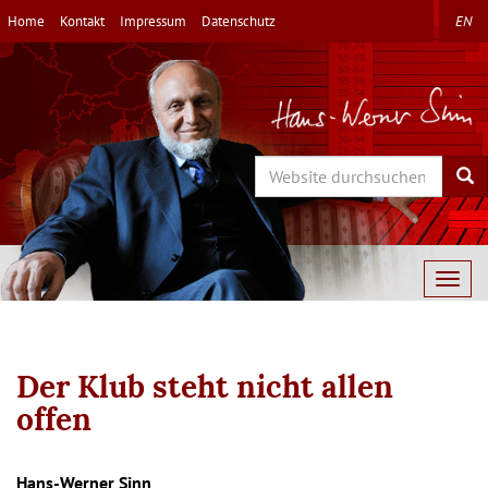
Direkt
Home
Kontakt
Impressum
Datenschutz
EN
zum
Inhalt
Search
Sea
Togg
navig
Der Klub steht nicht allen
offen
Hans-Werner Sinn