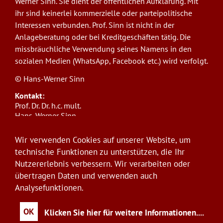
Werner Sinn. Sie dient der öffentlichen Aufklärung. Mit
ihr sind keinerlei kommerzielle oder parteipolitische
Interessen verbunden. Prof. Sinn ist nicht in der
Anlageberatung oder bei Kreditgeschäften tätig. Die
missbräuchliche Verwendung seines Namens in den
sozialen Medien (WhatsApp, Facebook etc.) wird verfolgt.
© Hans-Werner Sinn
Kontakt:
Prof. Dr. Dr. h.c. mult.
Hans-Werner Sinn,
Ludwig-Maximilians-Universität München
ifo Institut
Wir verwenden Cookies auf unserer Website, um
Poschingerstr. 5, 81679 München
technische Funktionen zu unterstützen, die Ihr
Telefon: +49(0)89/9224-1276
Nutzererlebnis verbessern. Wir verarbeiten oder
E-Mail:
sinn@ifo.de
übertragen Daten und verwenden auch
Analysefunktionen.
Anmelden
User
account
OK
Klicken Sie hier für weitere Informationen.
...
menu