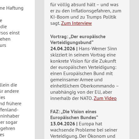
für völlig absurd hält – und was
ine Haftung
er zu den Inflationsgefahren, zum
KI-Boom und zu Trumps Politik
e
sagt.
Zum Interview
 die
rsos einst
Vortrag: „Der europäische
tehen
Verteidigungsbund“
urs
24.04.2026
Hans-Werner Sinn
skizziert in seinem Vortrag eine
konkrete Vision für die Zukunft
der europäischen Verteidigung:
einen Europäischen Bund mit
gemeinsamer Armee und
lein die
einheitlichem Oberkommando –
ür andere
unabhängig von der EU, aber
des
innerhalb der NATO.
Zum Video
nd frühere
ffenland-
FAZ: „Die Vision eines
eninhaber
Europäischen Bundes“
der sogar
13.04.2026
Europa hat
begehren
wachsende Probleme bei seiner
ies
Verteidigung. Der Ökonom und