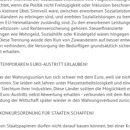
htet, wenn die Politik nicht Freizügigkeit oder Inklusion beschränk
as kleinere Übel. Sinnvoll wäre, zwischen erworbenen Sozialleistun
tländern zu erbringen sind, und ererbten Sozialleistungen zu tren
gen EU-Heimatländer zuständig sind. Zu den erworbenen Leistun
beitslosen- und Rentenversicherung gehören. Steuerfinanzierte
ungen wie Wohngeld, Sozialhilfe oder Kindergeld wären hingegen 
Diese Trennung würde den Run von Zuwanderern auf besser entw
en verhindern, die Versorgung der Bedürftigen grundsätzlich siche
t erhalten.
 TEMPORÄREN EURO-AUSTRITT ERLAUBEN!
er der Währungsunion tun sich schwer mit dem Euro, weil sie nic
nnen. Sie leiden seit Jahren unter Massenarbeitslosigkeit und ei
 Siechtum ihrer Industrien. Diese Länder sollten die Möglichkeit e
Euro-Austritts nebst Abwertung erhalten - verbunden mit dem Rec
dung der Wirtschaft später wieder in den Währungsverbund zurü
 KONKURSORDNUNG FÜR STAATEN SCHAFFEN!
von Staatspapieren dürfen nicht darauf bauen können, bei einer K