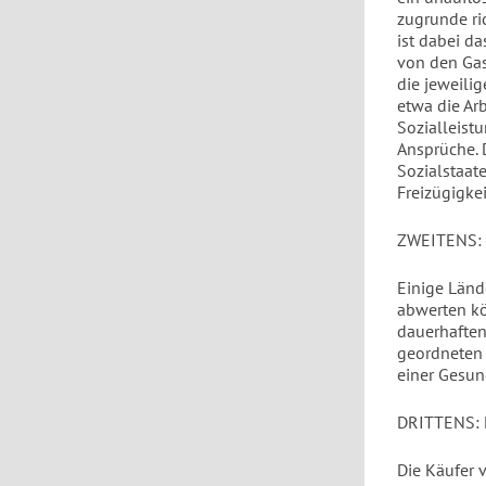
zugrunde ric
ist dabei d
von den Gas
die jeweili
etwa die Ar
Sozialleist
Ansprüche. 
Sozialstaat
Freizügigkei
ZWEITENS:
Einige Länd
abwerten kö
dauerhaften
geordneten 
einer Gesun
DRITTENS:
Die Käufer 