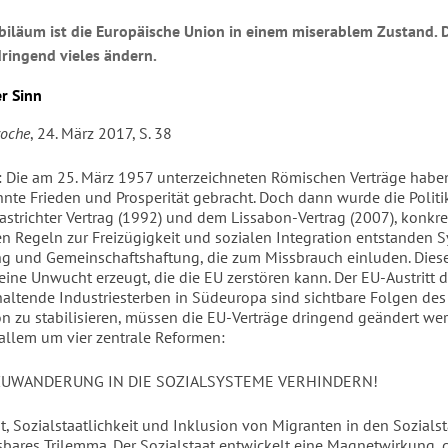
biläum ist die Europäische Union in einem miserablem Zustand. Di
dringend vieles ändern.
r Sinn
woche
, 24. März 2017, S. 38
: Die am 25. März 1957 unterzeichneten Römischen Verträge habe
hnte Frieden und Prosperität gebracht. Doch dann wurde die Politi
strichter Vertrag (1992) und dem Lissabon-Vertrag (2007), konkr
n Regeln zur Freizügigkeit und sozialen Integration entstanden 
g und Gemeinschaftshaftung, die zum Missbrauch einluden. Dies
ine Unwucht erzeugt, die die EU zerstören kann. Der EU-Austritt d
altende Industriesterben in Südeuropa sind sichtbare Folgen des 
n zu stabilisieren, müssen die EU-Verträge dringend geändert wer
 allem um vier zentrale Reformen:
ZUWANDERUNG IN DIE SOZIALSYSTEME VERHINDERN!
t, Sozialstaatlichkeit und Inklusion von Migranten in den Sozials
sbares Trilemma. Der Sozialstaat entwickelt eine Magnetwirkung, d