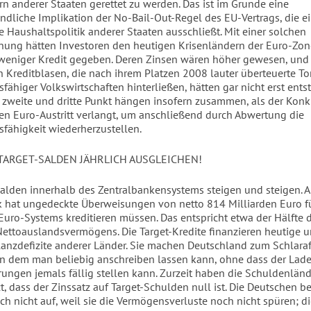
rn anderer Staaten gerettet zu werden. Das ist im Grunde eine
ändliche Implikation der No-Bail-Out-Regel des EU-Vertrags, die e
e Haushaltspolitik anderer Staaten ausschließt. Mit einer solchen
ung hätten Investoren den heutigen Krisenländern der Euro-Zon
weniger Kredit gegeben. Deren Zinsen wären höher gewesen, und
n Kreditblasen, die nach ihrem Platzen 2008 lauter überteuerte To
fähiger Volkswirtschaften hinterließen, hätten gar nicht erst ents
 zweite und dritte Punkt hängen insofern zusammen, als der Konk
n Euro-Austritt verlangt, um anschließend durch Abwertung die
fähigkeit wiederherzustellen.
 TARGET-SALDEN JÄHRLICH AUSGLEICHEN!
Salden innerhalb des Zentralbankensystems steigen und steigen. Al
hat ungedeckte Überweisungen von netto 814 Milliarden Euro f
Euro-Systems kreditieren müssen. Das entspricht etwa der Hälfte 
ettoauslandsvermögens. Die Target-Kredite finanzieren heutige u
lanzdefizite anderer Länder. Sie machen Deutschland zum Schlara
in dem man beliebig anschreiben lassen kann, ohne dass der Lad
rungen jemals fällig stellen kann. Zurzeit haben die Schuldenlän
t, dass der Zinssatz auf Target-Schulden null ist. Die Deutschen 
h nicht auf, weil sie die Vermögensverluste noch nicht spüren; d