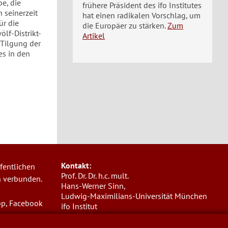
be, die
frühere Präsident des ifo Institutes
 seinerzeit
hat einen radikalen Vorschlag, um
ür die
die Europäer zu stärken.
Zum
lf-Distrikt-
Artikel
 Tilgung der
es in den
Kontakt:
fentlichen
Prof. Dr. Dr. h.c. mult.
n verbunden.
Hans-Werner Sinn,
Ludwig-Maximilians-Universität München
pp, Facebook
ifo Institut
Poschingerstr. 5, 81679 München
Telefon: +49(0)89/9224-1276