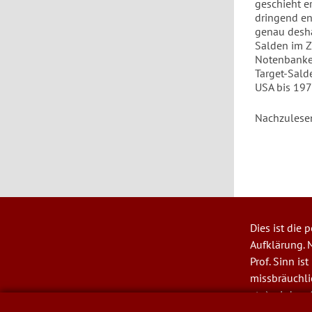
geschieht er
dringend en
genau desha
Salden im Z
Notenbanken
Target-Sald
USA bis 197
Nachzulese
Dies ist die
User
Aufklärung. M
account
Prof. Sinn is
menu
missbräuchl
etc.) wird ver