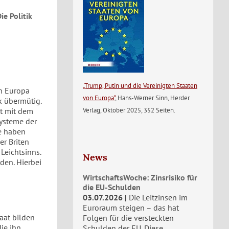
e Politik
„Trump, Putin und die Vereinigten Staaten
n Europa
von Europa“
, Hans-Werner Sinn, Herder
k übermütig.
Verlag, Oktober 2025, 352 Seiten.
et mit dem
Systeme der
e haben
er Briten
Leichtsinns.
News
den. Hierbei
WirtschaftsWoche: Zinsrisiko für
die EU-Schulden
03.07.2026
Die Leitzinsen im
Euroraum steigen – das hat
taat bilden
Folgen für die versteckten
ie ihn
Schulden der EU. Diese