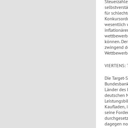
Steuerzahle
selbstverst
für schlecht
Konkursordn
wesentlich 
inflationäre
wettbewerbs
können. Der
zwingend de
Wettbewerbs
VIERTENS:
Die Target-
Bundesbank 
Länder des 
deutschen N
Leistungsbi
Kaufladen, 
seine Forde
durchgesetz
dagegen noc