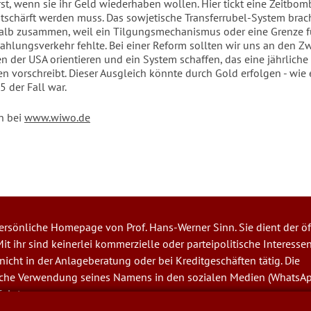
st, wenn sie ihr Geld wiederhaben wollen. Hier tickt eine Zeitbom
tschärft werden muss. Das sowjetische Transferrubel-System brach
lb zusammen, weil ein Tilgungsmechanismus oder eine Grenze f
ahlungsverkehr fehlte. Bei einer Reform sollten wir uns an den Zwö
 der USA orientieren und ein System schaffen, das eine jährliche
en vorschreibt. Dieser Ausgleich könnte durch Gold erfolgen - wie 
5 der Fall war.
n bei
www.wiwo.de
 persönliche Homepage von Prof. Hans-Werner Sinn. Sie dient der öf
it ihr sind keinerlei kommerzielle oder parteipolitische Interesse
t nicht in der Anlageberatung oder bei Kreditgeschäften tätig. Die
iche Verwendung seines Namens in den sozialen Medien (WhatsA
folgt.