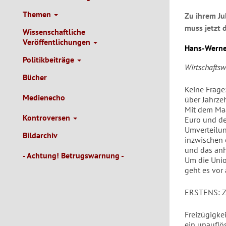
Themen
Zu ihrem Ju
muss jetzt 
Wissenschaftliche
Veröffentlichungen
Hans-Werne
Politikbeiträge
Wirtschafts
Bücher
Keine Frage
Medienecho
über Jahrze
Mit dem Maa
Kontroversen
Euro und de
Umverteilun
Bildarchiv
inzwischen e
und das anh
- Achtung! Betrugswarnung -
Um die Unio
geht es vor
ERSTENS: 
Freizügigkei
ein unauflö