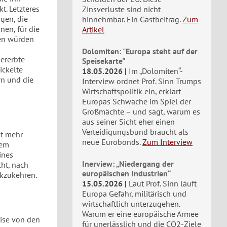
t. Letzteres
Zinsverluste sind nicht
gen, die
hinnehmbar. Ein Gastbeitrag.
Zum
nen, für die
Artikel
gen würden
Dolomiten: "Europa steht auf der
ererbte
Speisekarte"
ickelte
18.05.2026
Im „Dolomiten“-
rn und die
Interview ordnet Prof. Sinn Trumps
Wirtschaftspolitik ein, erklärt
Europas Schwäche im Spiel der
Großmächte – und sagt, warum es
aus seiner Sicht eher einen
Verteidigungsbund braucht als
ht mehr
neue Eurobonds.
Zum Interview
nem
ines
Inerview: „Niedergang der
ht, nach
europäischen Industrien“
ckzukehren.
15.05.2026
Laut Prof. Sinn läuft
Europa Gefahr, militärisch und
wirtschaftlich unterzugehen.
Warum er eine europäische Armee
rise von den
für unerlässlich und die CO2-Ziele