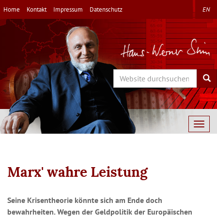
Direkt
Home
Kontakt
Impressum
Datenschutz
EN
zum
Inhalt
Search
Sea
Togg
navig
Marx' wahre Leistung
Seine Krisentheorie könnte sich am Ende doch
bewahrheiten. Wegen der Geldpolitik der Europäischen