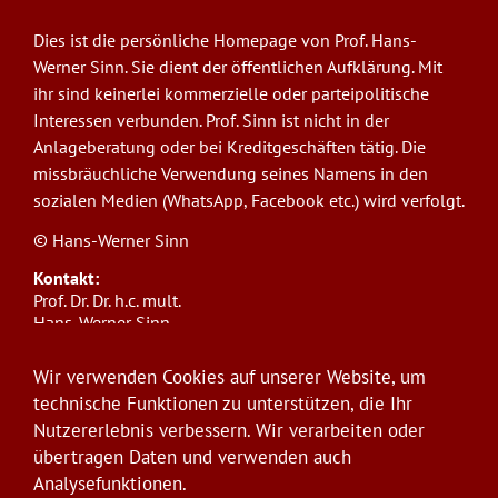
Dies ist die persönliche Homepage von Prof. Hans-
Werner Sinn. Sie dient der öffentlichen Aufklärung. Mit
ihr sind keinerlei kommerzielle oder parteipolitische
Interessen verbunden. Prof. Sinn ist nicht in der
Anlageberatung oder bei Kreditgeschäften tätig. Die
missbräuchliche Verwendung seines Namens in den
sozialen Medien (WhatsApp, Facebook etc.) wird verfolgt.
© Hans-Werner Sinn
Kontakt:
Prof. Dr. Dr. h.c. mult.
Hans-Werner Sinn,
Ludwig-Maximilians-Universität München
ifo Institut
Wir verwenden Cookies auf unserer Website, um
Poschingerstr. 5, 81679 München
technische Funktionen zu unterstützen, die Ihr
Telefon: +49(0)89/9224-1276
Nutzererlebnis verbessern. Wir verarbeiten oder
E-Mail:
sinn@ifo.de
übertragen Daten und verwenden auch
Analysefunktionen.
Anmelden