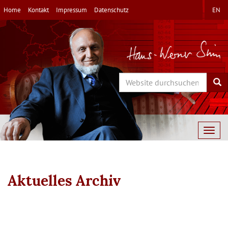
Direkt
Home
Kontakt
Impressum
Datenschutz
EN
zum
Inhalt
Search
Sea
Togg
navig
Aktuelles Archiv