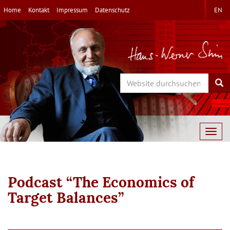
Direkt
Home
Kontakt
Impressum
Datenschutz
EN
zum
Inhalt
Search
Sea
Togg
navig
Podcast “The Economics of
Target Balances”