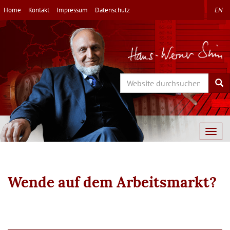
Direkt
Home
Kontakt
Impressum
Datenschutz
EN
zum
Inhalt
Search
Sea
Togg
navig
Wende auf dem Arbeitsmarkt?