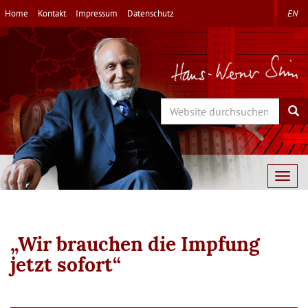
Direkt
Home
Kontakt
Impressum
Datenschutz
EN
zum
Inhalt
Search
Sea
Togg
navig
„Wir brauchen die Impfung
jetzt sofort“