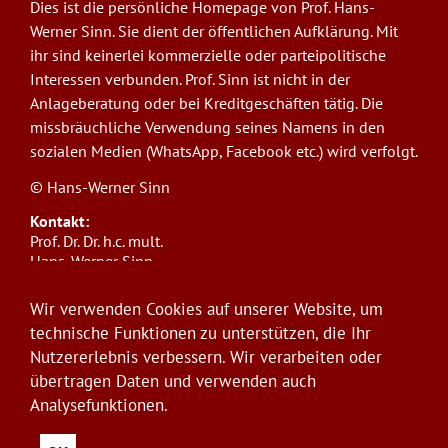
Dies ist die persönliche Homepage von Prof. Hans-
Werner Sinn. Sie dient der öffentlichen Aufklärung. Mit
ihr sind keinerlei kommerzielle oder parteipolitische
Interessen verbunden. Prof. Sinn ist nicht in der
Anlageberatung oder bei Kreditgeschäften tätig. Die
missbräuchliche Verwendung seines Namens in den
sozialen Medien (WhatsApp, Facebook etc.) wird verfolgt.
© Hans-Werner Sinn
Kontakt:
Prof. Dr. Dr. h.c. mult.
Hans-Werner Sinn,
Ludwig-Maximilians-Universität München
ifo Institut
Wir verwenden Cookies auf unserer Website, um
Poschingerstr. 5, 81679 München
technische Funktionen zu unterstützen, die Ihr
Telefon: +49(0)89/9224-1276
Nutzererlebnis verbessern. Wir verarbeiten oder
E-Mail:
sinn@ifo.de
übertragen Daten und verwenden auch
Analysefunktionen.
Anmelden
User
account