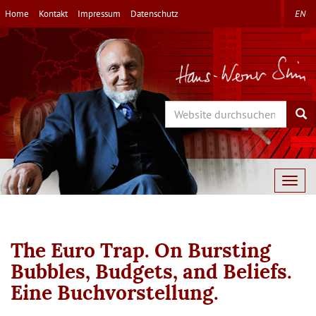
Direkt
Home
Kontakt
Impressum
Datenschutz
EN
zum
Inhalt
Search
Sea
Togg
navig
The Euro Trap. On Bursting
Bubbles, Budgets, and Beliefs.
Eine Buchvorstellung.