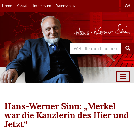
Direkt
Home
Kontakt
Impressum
Datenschutz
EN
zum
Inhalt
Search
Sea
Togg
navig
Hans-Werner Sinn: „Merkel
war die Kanzlerin des Hier und
Jetzt“