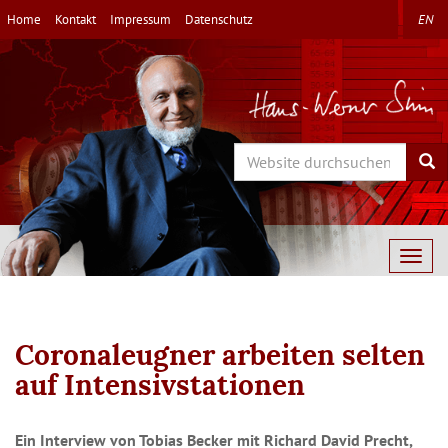
Direkt
Home
Kontakt
Impressum
Datenschutz
EN
zum
Inhalt
Search
Sea
Togg
navig
Coronaleugner arbeiten selten
auf Intensivstationen
Ein Interview von Tobias Becker mit Richard David Precht,