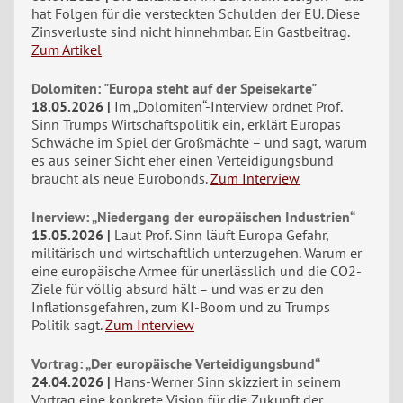
hat Folgen für die versteckten Schulden der EU. Diese
Zinsverluste sind nicht hinnehmbar. Ein Gastbeitrag.
Zum Artikel
Dolomiten: "Europa steht auf der Speisekarte"
18.05.2026
Im „Dolomiten“-Interview ordnet Prof.
Sinn Trumps Wirtschaftspolitik ein, erklärt Europas
Schwäche im Spiel der Großmächte – und sagt, warum
es aus seiner Sicht eher einen Verteidigungsbund
braucht als neue Eurobonds.
Zum Interview
Inerview: „Niedergang der europäischen Industrien“
15.05.2026
Laut Prof. Sinn läuft Europa Gefahr,
militärisch und wirtschaftlich unterzugehen. Warum er
eine europäische Armee für unerlässlich und die CO2-
Ziele für völlig absurd hält – und was er zu den
Inflationsgefahren, zum KI-Boom und zu Trumps
Politik sagt.
Zum Interview
Vortrag: „Der europäische Verteidigungsbund“
24.04.2026
Hans-Werner Sinn skizziert in seinem
Vortrag eine konkrete Vision für die Zukunft der