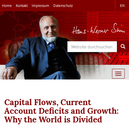
Direkt
Home
Kontakt
Impressum
Datenschutz
EN
zum
Inhalt
Search
Sea
Togg
navig
Capital Flows, Current
Account Deficits and Growth:
Why the World is Divided