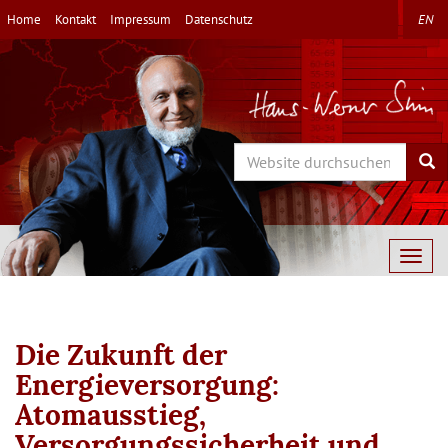
Direkt
Home
Kontakt
Impressum
Datenschutz
EN
zum
Inhalt
Search
Sea
Togg
navig
Die Zukunft der
Energieversorgung:
Atomausstieg,
Versorgungssicherheit und