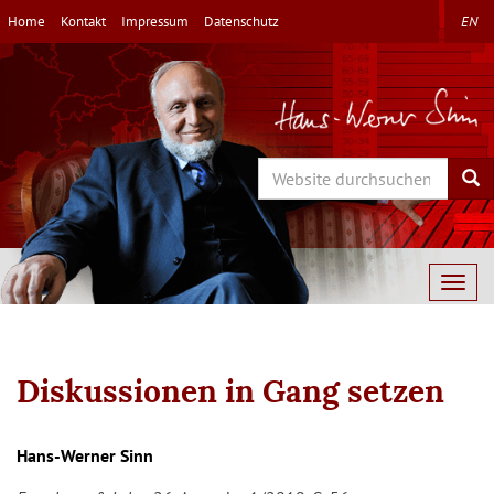
Direkt
Home
Kontakt
Impressum
Datenschutz
EN
zum
Inhalt
Search
Sea
Togg
navig
Diskussionen in Gang setzen
Hans-Werner Sinn