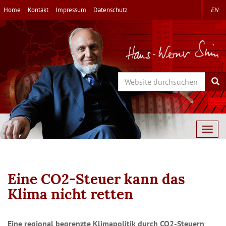
Direkt
Home
Kontakt
Impressum
Datenschutz
EN
zum
Inhalt
Search
Sea
Togg
navig
Eine CO2-Steuer kann das
Klima nicht retten
Eine regional begrenzte Klimapolitik durch CO2-Steuern