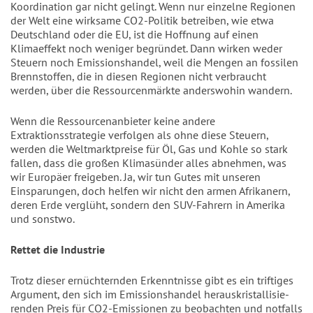
Koordination gar nicht gelingt. Wenn nur einzelne Regionen
der Welt eine wirksame CO2-Politik betrei­ben, wie etwa
Deutschland oder die EU, ist die Hoffnung auf einen
Klimaeffekt noch weniger begründet. Dann wirken weder
Steuern noch Emissionshandel, weil die Mengen an fossilen
Brennstoffen, die in diesen Regionen nicht verbraucht
werden, über die Ressourcenmärkte an­derswohin wandern.
Wenn die Ressourcenanbieter keine andere
Extraktionsstrategie verfolgen als ohne diese Steuern,
werden die Weltmarkt­preise für Öl, Gas und Kohle so stark
fallen, dass die großen Klimasünder alles abneh­men, was
wir Europäer freigeben. Ja, wir tun Gutes mit unseren
Einsparungen, doch helfen wir nicht den armen Afrikanern,
deren Erde verglüht, sondern den SUV­-Fahrern in Amerika
und sonstwo.
Rettet die Industrie
Trotz dieser ernüchternden Erkennt­nisse gibt es ein triftiges
Argument, den sich im Emissionshandel herauskristallisie­
renden Preis für CO2-Emissionen zu beob­achten und notfalls