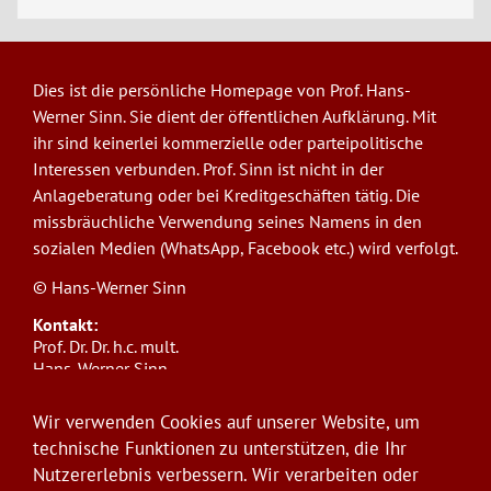
Dies ist die persönliche Homepage von Prof. Hans-
Werner Sinn. Sie dient der öffentlichen Aufklärung. Mit
ihr sind keinerlei kommerzielle oder parteipolitische
Interessen verbunden. Prof. Sinn ist nicht in der
Anlageberatung oder bei Kreditgeschäften tätig. Die
missbräuchliche Verwendung seines Namens in den
sozialen Medien (WhatsApp, Facebook etc.) wird verfolgt.
© Hans-Werner Sinn
Kontakt:
Prof. Dr. Dr. h.c. mult.
Hans-Werner Sinn,
Ludwig-Maximilians-Universität München
ifo Institut
Wir verwenden Cookies auf unserer Website, um
Poschingerstr. 5, 81679 München
technische Funktionen zu unterstützen, die Ihr
Telefon: +49(0)89/9224-1276
Nutzererlebnis verbessern. Wir verarbeiten oder
E-Mail:
sinn@ifo.de