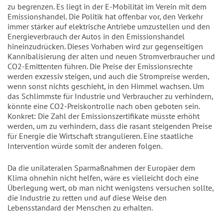
zu begrenzen. Es liegt in der E-Mobilität im Verein mit dem
Emissionshandel. Die Politik hat offenbar vor, den Verkehr
immer stärker auf elektri­sche Antriebe umzustellen und den
Ener­gieverbrauch der Autos in den Emissions­handel
hineinzudrücken. Dieses Vorhaben wird zur gegenseitigen
Kannibalisierung der alten und neuen Stromverbraucher und
CO2-Emittenten führen. Die Preise der Emissionsrechte
werden exzessiv steigen, und auch die Strompreise werden,
wenn sonst nichts geschieht, in den Himmel wachsen. Um
das Schlimmste für Industrie und Verbraucher zu verhindern,
könnte ei­ne CO2-Preiskontrolle nach oben geboten sein.
Konkret: Die Zahl der Emissionszerti­fikate müsste erhöht
werden, um zu ver­hindern, dass die rasant steigenden Preise
für Energie die Wirtschaft strangulieren. Eine staatliche
Intervention würde somit der anderen folgen.
Da die unilateralen Sparmaßnahmen der Europäer dem
Klima ohnehin nicht helfen, wäre es vielleicht doch eine
Über­legung wert, ob man nicht wenigstens versuchen sollte,
die Industrie zu retten und auf diese Weise den
Lebensstandard der Menschen zu erhalten.