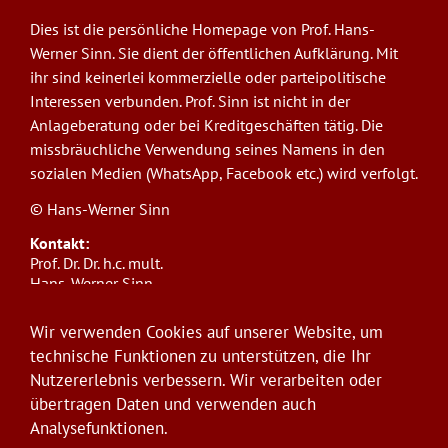
Dies ist die persönliche Homepage von Prof. Hans-
Werner Sinn. Sie dient der öffentlichen Aufklärung. Mit
ihr sind keinerlei kommerzielle oder parteipolitische
Interessen verbunden. Prof. Sinn ist nicht in der
Anlageberatung oder bei Kreditgeschäften tätig. Die
missbräuchliche Verwendung seines Namens in den
sozialen Medien (WhatsApp, Facebook etc.) wird verfolgt.
© Hans-Werner Sinn
Kontakt:
Prof. Dr. Dr. h.c. mult.
Hans-Werner Sinn,
Ludwig-Maximilians-Universität München
ifo Institut
Wir verwenden Cookies auf unserer Website, um
Poschingerstr. 5, 81679 München
technische Funktionen zu unterstützen, die Ihr
Telefon: +49(0)89/9224-1276
Nutzererlebnis verbessern. Wir verarbeiten oder
E-Mail:
sinn@ifo.de
übertragen Daten und verwenden auch
Analysefunktionen.
Anmelden
User