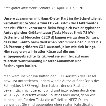
Frankfurter Allgemeine Zeitung
, 26. April 2019, S. 20
Unsere zusammen mit Hans-Dieter Karl im
ifo-Schnelldienst
veröffentlichte Studie
zum CO2-Ausstoß der Elektroautos
hat viel Wirbel verursacht. Beim Vergleich zweier typischer
Autos gleicher Größenklasse (Tesla Model 3 mit 75 kWh
Batterie und Mercedes C220 d) kamen wir zu dem Schluss,
dass das E-Auto beim deutschen Strommix einen nur 11 bis
28 Prozent größeren CO2-Ausstoß je km mit sich bringt.
Hier reagieren wir in aller Kürze auf die uns
entgegengebrachte Kritik, weil sie zum Teil auf einer
falschen Wahrnehmung unserer Annahmen und
Rechnungen basiert.
Man warf uns vor, wir hätten den CO2-Ausstoß des Diesel
bewusst untertrieben, indem wir die Autos auf der Basis des
Fahrzyklus NEFZ verglichen haben, der der Realität
bekanntlich nicht gerecht wird und inzwischen durch den
WLTP-Zyklus ersetzt wurde. So ist es aber nicht, denn wir
haben auch für den Tesla die offiziellen NEFZ-Daten
verwendet. Sie sind gegenüber einer realen Fahrsituation in