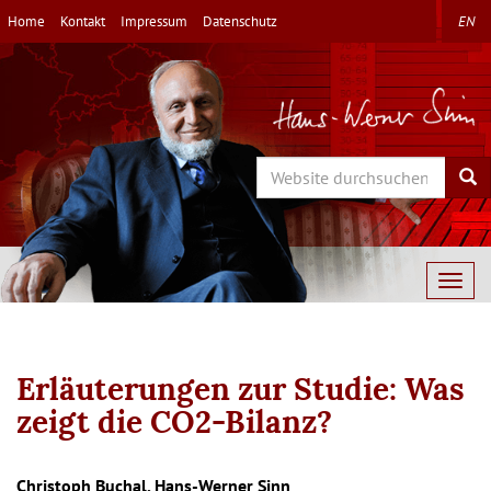
Direkt
Home
Kontakt
Impressum
Datenschutz
EN
zum
Inhalt
Search
Sea
Togg
navig
Erläuterungen zur Studie: Was
zeigt die CO2-Bilanz?
Christoph Buchal, Hans-Werner Sinn