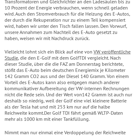
Transformatoren und Gleichrichter an den Ladesäulen bis zu
10 Prozent der Energie verbrauchen, wenn schnell geladen
wird. Auch den Stromverbrauch für die Heizung des E-Autos,
der durch die Rekuperation nur zu einem Teil kompensiert
wird, haben wir unter den Tisch fallen lassen. Den Vorwurf,
unsere Annahmen zum Nachteil des E-Auto gesetzt zu
haben, weisen wir mit Nachdruck zurück.
Vielleicht lohnt sich ein Blick auf eine von
VW veröffentliche
Studie
, die den E-Golf mit dem GolfTDI vergleicht. Nach
dieser Studie, über die die FAZ am Donnerstag berichtete,
stößt das E-Auto beim deutschen Energiemix je Kilometer
142 Gramm CO2 aus und der Diesel 140 Gramm. Von einem
Vorteil des E-Autos kann also entgegen manch anderer
kommunikativer Aufbereitung der VW-internen Rechnungen
nicht die Rede sein. Und der Wert von142 Gramm ist auch nur
deshalb so niedrig, weil der Golf eine viel kleinere Batterie
als der Tesla hat und mit 253 km nur auf die halbe
Reichweite kommt.Der Golf TDI fährt gemäß WLTP-Daten
mehr als 1000 km mit einer Tankfüllung.
Nimmt man nur einmal eine Verdoppelung der Reichweite