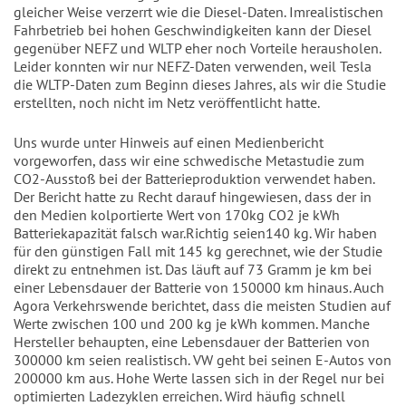
gleicher Weise verzerrt wie die Diesel-Daten. Imrealistischen
Fahrbetrieb bei hohen Geschwindigkeiten kann der Diesel
gegenüber NEFZ und WLTP eher noch Vorteile herausholen.
Leider konnten wir nur NEFZ-Daten verwenden, weil Tesla
die WLTP-Daten zum Beginn dieses Jahres, als wir die Studie
erstellten, noch nicht im Netz veröffentlicht hatte.
Uns wurde unter Hinweis auf einen Medienbericht
vorgeworfen, dass wir eine schwedische Metastudie zum
CO2-Ausstoß bei der Batterieproduktion verwendet haben.
Der Bericht hatte zu Recht darauf hingewiesen, dass der in
den Medien kolportierte Wert von 170kg CO2 je kWh
Batteriekapazität falsch war.Richtig seien140 kg. Wir haben
für den günstigen Fall mit 145 kg gerechnet, wie der Studie
direkt zu entnehmen ist. Das läuft auf 73 Gramm je km bei
einer Lebensdauer der Batterie von 150000 km hinaus. Auch
Agora Verkehrswende berichtet, dass die meisten Studien auf
Werte zwischen 100 und 200 kg je kWh kommen. Manche
Hersteller behaupten, eine Lebensdauer der Batterien von
300000 km seien realistisch. VW geht bei seinen E-Autos von
200000 km aus. Hohe Werte lassen sich in der Regel nur bei
optimierten Ladezyklen erreichen. Wird häufig schnell