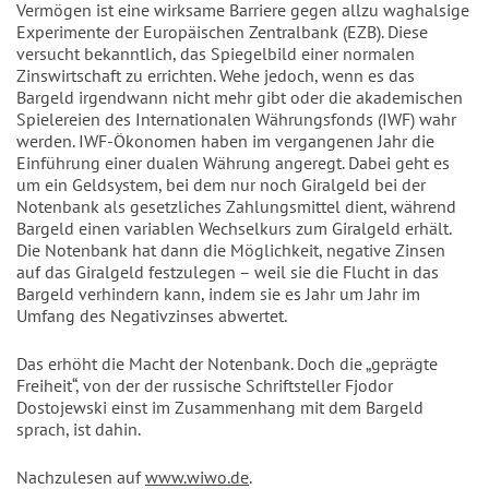
Vermögen ist eine wirksame Barriere gegen allzu waghalsige
Experimente der Europäischen Zentralbank (EZB). Diese
versucht bekanntlich, das Spiegelbild einer normalen
Zinswirtschaft zu errichten. Wehe jedoch, wenn es das
Bargeld irgendwann nicht mehr gibt oder die akademischen
Spielereien des Internationalen Währungsfonds (IWF) wahr
werden. IWF-Ökonomen haben im vergangenen Jahr die
Einführung einer dualen Währung angeregt. Dabei geht es
um ein Geldsystem, bei dem nur noch Giralgeld bei der
Notenbank als gesetzliches Zahlungsmittel dient, während
Bargeld einen variablen Wechselkurs zum Giralgeld erhält.
Die Notenbank hat dann die Möglichkeit, negative Zinsen
auf das Giralgeld festzulegen – weil sie die Flucht in das
Bargeld verhindern kann, indem sie es Jahr um Jahr im
Umfang des Negativzinses abwertet.
Das erhöht die Macht der Notenbank. Doch die „geprägte
Freiheit“, von der der russische Schriftsteller Fjodor
Dostojewski einst im Zusammenhang mit dem Bargeld
sprach, ist dahin.
Nachzulesen auf
www.wiwo.de
.