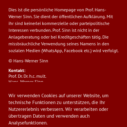
Dies ist die persönliche Homepage von Prof. Hans-
Werner Sinn. Sie dient der öffentlichen Aufklärung. Mit
ihr sind keinerlei kommerzielle oder parteipolitische
Interessen verbunden. Prof. Sinn ist nicht in der
Anlageberatung oder bei Kreditgeschäften tätig. Die
missbräuchliche Verwendung seines Namens in den
sozialen Medien (WhatsApp, Facebook etc.) wird verfolgt.
© Hans-Werner Sinn
Kontakt:
Prof. Dr. Dr. h.c. mult.
Hans-Werner Sinn,
Ludwig-Maximilians-Universität München
ifo Institut
Wir verwenden Cookies auf unserer Website, um
Poschingerstr. 5, 81679 München
technische Funktionen zu unterstützen, die Ihr
Telefon: +49(0)89/9224-1276
Nutzererlebnis verbessern. Wir verarbeiten oder
E-Mail:
sinn@ifo.de
übertragen Daten und verwenden auch
Analysefunktionen.
Anmelden
User