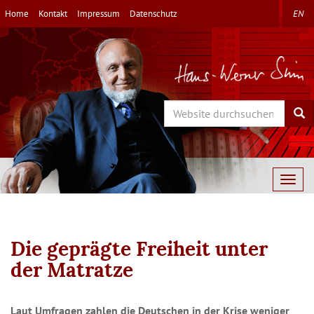
Direkt
Home
Kontakt
Impressum
Datenschutz
EN
zum
Inhalt
Search
Sea
Togg
navig
Die geprägte Freiheit unter
der Matratze
Laut Umfragen zahlen die Deutschen in der Krise weniger