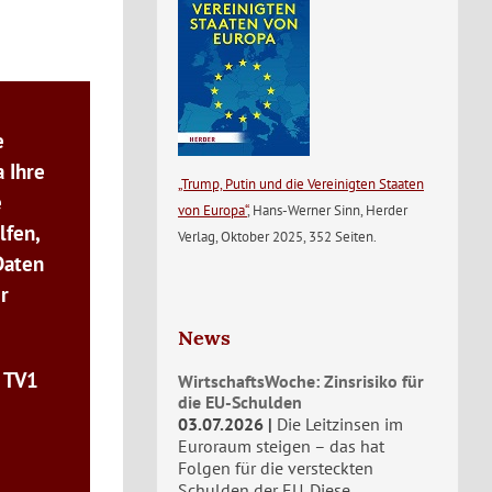
e
 Ihre
„Trump, Putin und die Vereinigten Staaten
e
von Europa“
, Hans-Werner Sinn, Herder
lfen,
Verlag, Oktober 2025, 352 Seiten.
Daten
r
News
n TV1
WirtschaftsWoche: Zinsrisiko für
die EU-Schulden
03.07.2026
Die Leitzinsen im
Euroraum steigen – das hat
Folgen für die versteckten
Schulden der EU. Diese